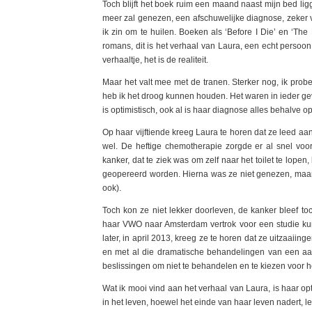
Toch blijft het boek ruim een maand naast mijn bed lig
meer zal genezen, een afschuwelijke diagnose, zeker vo
ik zin om te huilen. Boeken als ‘Before I Die’ en ‘The
romans, dit is het verhaal van Laura, een echt persoo
verhaaltje, het is de realiteit.
Maar het valt mee met de tranen. Sterker nog, ik prob
heb ik het droog kunnen houden. Het waren in ieder ge
is optimistisch, ook al is haar diagnose alles behalve op
Op haar vijftiende kreeg Laura te horen dat ze leed aa
wel. De heftige chemotherapie zorgde er al snel voo
kanker, dat te ziek was om zelf naar het toilet te lope
geopereerd worden. Hierna was ze niet genezen, maar
ook).
Toch kon ze niet lekker doorleven, de kanker bleef t
haar VWO naar Amsterdam vertrok voor een studie kun
later, in april 2013, kreeg ze te horen dat ze uitzaaii
en met al die dramatische behandelingen van een aan
beslissingen om niet te behandelen en te kiezen voor h
Wat ik mooi vind aan het verhaal van Laura, is haar op
in het leven, hoewel het einde van haar leven nadert, l