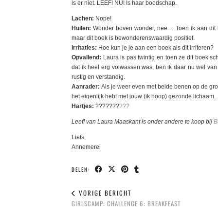
is er niet. LEEF! NU! Is haar boodschap.
Lachen:
Nope!
Huilen:
Wonder boven wonder, nee… Toen ik aan dit b
maar dit boek is bewonderenswaardig positief.
Irritaties:
Hoe kun je je aan een boek als dit irriteren?
Opvallend:
Laura is pas twintig en toen ze dit boek s
dat ik heel erg volwassen was, ben ik daar nu wel van
rustig en verstandig.
Aanrader:
Als je weer even met beide benen op de gro
het eigenlijk hebt met jouw (ik hoop) gezonde lichaam.
Hartjes:
???????
???
Leef! van Laura Maaskant is onder andere te koop bij
B
Liefs,
Annemerel
DELEN:
VORIGE BERICHT
GIRLSCAMP: CHALLENGE 6: BREAKFEAST