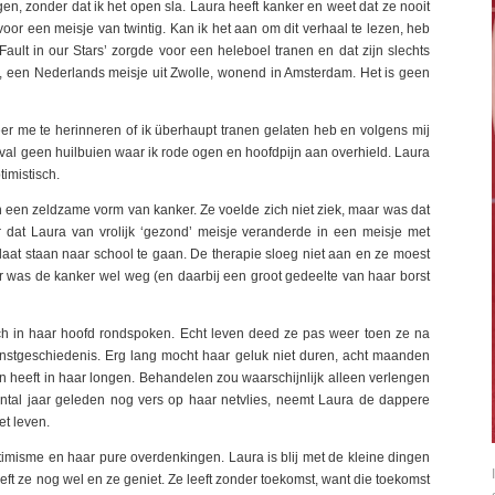
gen, zonder dat ik het open sla. Laura heeft kanker en weet dat ze nooit
or een meisje van twintig. Kan ik het aan om dit verhaal te lezen, heb
 Fault in our Stars’ zorgde voor een heleboel tranen en dat zijn slechts
n, een Nederlands meisje uit Zwolle, wonend in Amsterdam. Het is geen
eer me te herinneren of ik überhaupt tranen gelaten heb en volgens mij
val geen huilbuien waar ik rode ogen en hoofdpijn aan overhield. Laura
timistisch.
n een zeldzame vorm van kanker. Ze voelde zich niet ziek, maar was dat
r dat Laura van vrolijk ‘gezond’ meisje veranderde in een meisje met
n, laat staan naar school te gaan. De therapie sloeg niet aan en ze moest
 was de kanker wel weg (en daarbij een groot gedeelte van haar borst
och in haar hoofd rondspoken. Echt leven deed ze pas weer toen ze na
stgeschiedenis. Erg lang mocht haar geluk niet duren, acht maanden
ngen heeft in haar longen. Behandelen zou waarschijnlijk alleen verlengen
tal jaar geleden nog vers op haar netvlies, neemt Laura de dappere
et leven.
timisme en haar pure overdenkingen. Laura is blij met de kleine dingen
eeft ze nog wel en ze geniet. Ze leeft zonder toekomst, want die toekomst