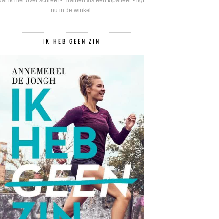
dat ik hier over schreef - 'Trainen als een topatleet' - ligt
nu in de winkel.
IK HEB GEEN ZIN