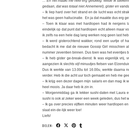
… En het maakt me heel erg gelukkig. Wilde ik stieke
gedaan, dat was totaal niet Annemerel), gister en vanda
– Ik liep hard over het strand en de lucht was echt strak
het was geen hallucinatie. En ja dat maakte dus erg ge
– Toen ik klaar was met hardlopen had ik nergens la
eindelijk op dat punt dat hardlopen echt alleen maar vo
ik zelfs na een hele dag lang werken nog geen last heb 
– Ik werd gisterochtend wakker, rond een uurtje of hal
bedacht ik me dat de nieuwe Gossip Girl misschien al
nummer zeventien binnen. Dus toen was het eventjes bye
– Ik heb gister ge-break-dienst. Ik was eigenlijk vrij
aangezien ik slechts vijf minuutjes fietsen van Elzend
Dus ik werkte van 13.00u tot 16.00u, werkte daarna n
verder. Heb ik die acht uur toch gemaakt en heb me g
– Ik krijg een dezer dagen mijn salaris en dan mag ik 
heel moois. Ja daar heb ik zin in.
– Morgenmiddag ga ik lekker sushi-daten met Laura en 
sushi is ook al zeker weer een week geleden, dus het wo
– Ik ga over precies vijftien minuten weer hardlopen 
slaat ein-de-lijk weer toe!
Liefs!
DELEN: