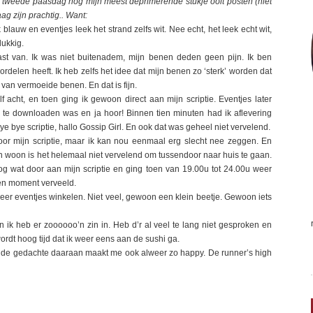
m tweede paasdag nog mijn meest deprimerende stukje ooit posten (niet
ag zijn prachtig.. Want:
 blauw en eventjes leek het strand zelfs wit. Nee echt, het leek echt wit,
lukkig.
st van. Ik was niet buitenadem, mijn benen deden geen pijn. Ik ben
ordelen heeft. Ik heb zelfs het idee dat mijn benen zo ‘sterk’ worden dat
van vermoeide benen. En dat is fijn.
f acht, en toen ging ik gewoon direct aan mijn scriptie. Eventjes later
 te downloaden was en ja hoor! Binnen tien minuten had ik aflevering
 bye scriptie, hallo Gossip Girl. En ook dat was geheel niet vervelend.
, voor mijn scriptie, maar ik kan nou eenmaal erg slecht nee zeggen. En
uin woon is het helemaal niet vervelend om tussendoor naar huis te gaan.
og wat door aan mijn scriptie en ging toen van 19.00u tot 24.00u weer
een moment verveeld.
weer eventjes winkelen. Niet veel, gewoon een klein beetje. Gewoon iets
ik heb er zoooooo’n zin in. Heb d’r al veel te lang niet gesproken en
rdt hoog tijd dat ik weer eens aan de sushi ga.
en de gedachte daaraan maakt me ook alweer zo happy. De runner’s high