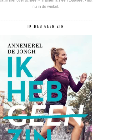
dat ik hier over schreef - 'Trainen als een topatleet' - ligt
nu in de winkel.
IK HEB GEEN ZIN