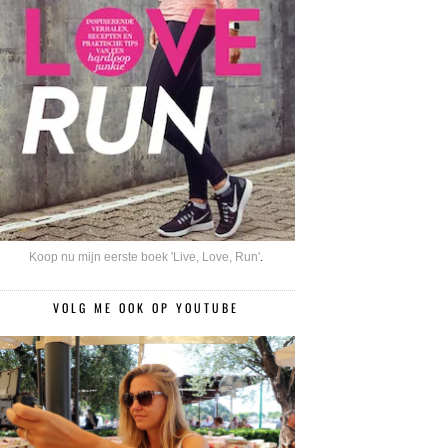
Koop nu mijn eerste boek 'Live, Love, Run'
.
VOLG ME OOK OP YOUTUBE