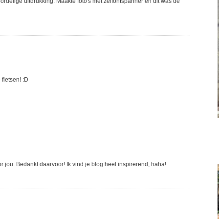
rdelige uitdrukking. Maakte foto's met zelfontspanner en dit was de
 fietsen! :D
ou. Bedankt daarvoor! Ik vind je blog heel inspirerend, haha!