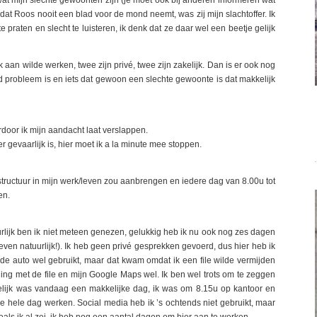
dat Roos nooit een blad voor de mond neemt, was zij mijn slachtoffer. Ik
l te praten en slecht te luisteren, ik denk dat ze daar wel een beetje gelijk
k aan wilde werken, twee zijn privé, twee zijn zakelijk. Dan is er ook nog
d probleem is en iets dat gewoon een slechte gewoonte is dat makkelijk
aardoor ik mijn aandacht laat verslappen.
er gevaarlijk is, hier moet ik a la minute mee stoppen.
r structuur in mijn werk/leven zou aanbrengen en iedere dag van 8.00u tot
en.
lijk ben ik niet meteen genezen, gelukkig heb ik nu ook nog zes dagen
even natuurlijk!). Ik heb geen privé gesprekken gevoerd, dus hier heb ik
de auto wel gebruikt, maar dat kwam omdat ik een file wilde vermijden
ing met de file en mijn Google Maps wel. Ik ben wel trots om te zeggen
kelijk was vandaag een makkelijke dag, ik was om 8.15u op kantoor en
de hele dag werken. Social media heb ik ’s ochtends niet gebruikt, maar
als ik al zei, ik heb nog een aantal dagen om hier aan te werken.