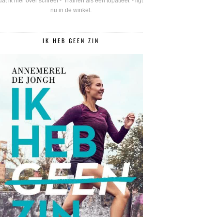
dat ik hier over schreef - 'Trainen als een topatleet' - ligt
nu in de winkel.
IK HEB GEEN ZIN