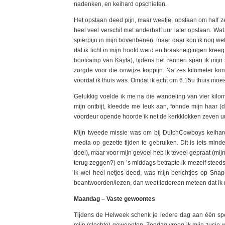
nadenken, en keihard opschieten.
Het opstaan deed pijn, maar weetje, opstaan om half zev
heel veel verschil met anderhalf uur later opstaan. Wat
spierpijn in mijn bovenbenen, maar daar kon ik nog w
dat ik licht in mijn hoofd werd en braakneigingen kree
bootcamp van Kayla), tijdens het rennen span ik mijn
zorgde voor die onwijze koppijn. Na zes kilometer kon
voordat ik thuis was. Omdat ik echt om 6.15u thuis moe
Gelukkig voelde ik me na die wandeling van vier kilo
mijn ontbijt, kleedde me leuk aan, föhnde mijn haar (
voordeur opende hoorde ik net de kerkklokken zeven uu
Mijn tweede missie was om bij DutchCowboys keihard t
media op gezette tijden te gebruiken. Dit is iets mind
doel), maar voor mijn gevoel heb ik teveel gepraat (mij
terug zeggen?) en ’s middags betrapte ik mezelf steeds
ik wel heel netjes deed, was mijn berichtjes op Snap
beantwoorden/lezen, dan weet iedereen meteen dat ik m
Maandag – Vaste gewoontes
Tijdens de Helweek schenk je iedere dag aan één spe
mijn (slechte) gewoonten. Zondag vroeg ik mijn zusje w