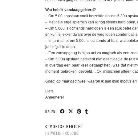
Wat heb ik vandaag geleerd?
– Om 5.00u opstaan voelt hetzelfde als om 6.30u opsta
– Met hele erge spierpijn kan ik nog steeds hardlopen, o
– Om 5.00u ’s ochtends hardlopen is een stuk beter da
en kun je lekker dwars over de weg lopen zonder dat je
– In juni is het om 5.00u ’s ochtends al licht, wat bete
juni of juli te doen.
– Een zonsopgang is bijna net zo magisch als een zo
– Om 5.00u opstaan betekent niet direct dat je de rest 
ik overdag een paar keer gegaapt heb, was dat niet 
moment ‘gebroken’ gevoeld… Ok, misschien alleen dat e
Goed, op naar dag twee, waarop ik aan mijn modus en 
Liefs,
Annemerel
DELEN:
VORIGE BERICHT
HELWEEK: PROLOOG