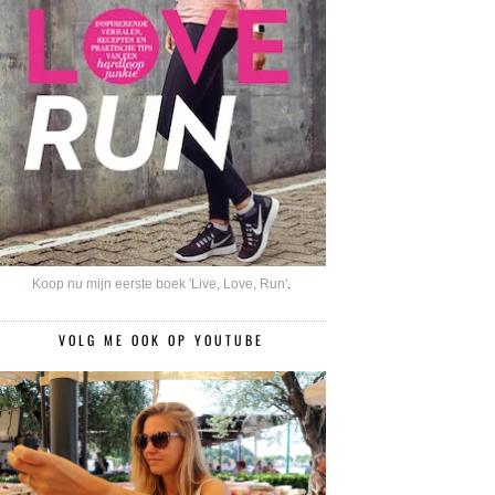
Koop nu mijn eerste boek 'Live, Love, Run'
.
VOLG ME OOK OP YOUTUBE