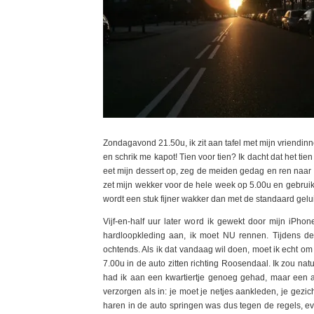
Zondagavond 21.50u, ik zit aan tafel met mijn vriendin
en schrik me kapot! Tien voor tien? Ik dacht dat het tie
eet mijn dessert op, zeg de meiden gedag en ren naar mijn
zet mijn wekker voor de hele week op 5.00u en gebruik 
wordt een stuk fijner wakker dan met de standaard gelu
Vijf-en-half uur later word ik gewekt door mijn iPho
hardloopkleding aan, ik moet NU rennen. Tijdens de 
ochtends. Als ik dat vandaag wil doen, moet ik echt om 
7.00u in de auto zitten richting Roosendaal. Ik zou nat
had ik aan een kwartiertje genoeg gehad, maar een a
verzorgen als in: je moet je netjes aankleden, je gezi
haren in de auto springen was dus tegen de regels, eve