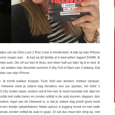
netjes van de Girls Love 2 Run Crew in Amsterdam. Ik kijk op mijn iPhone
n voor negen was… Ik had op dit tijdstip al in bed willen liggen! DAMN. Ik
 auto. Om elf uur ben ik thuis, een klein half uur later lig ik in bed. Ik
als wekker mijn favoriete nummer, A Sky Full of Stars van Coldplay. Dat
iden van mijn iPhone.
ne. Ik schrik wakker. Koppijn. Fuck. Niet aan denken, meteen opstaan,
Helweek moet je iedere dag minstens een uur sporten, het liefst ’s
5.10u buiten staan, anders red ik het niet. Ik moet namelijk ook stipt om
uurlijk met natte haren en zonder ontbijt in de auto kunnen stappen, dan
ndere regel van de Helweek is, is dat je iedere dag jezelf goed moet
cht een beetje opkalefateren. Make-uploos in jogging broek en met natte
nals zonder ontbijt de auto in gaan. Er zat dus maar één ding op, niet