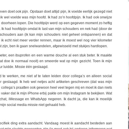
en doet ook pijn. Opstaan doet altijd pijn, ik voelde eerlijk gezegd niet
 ik wel voelde was mijn hoofd. Ik had zo’n hoofdpijn. Ik had ook onwijze
el doorheen lopen. Die hoofdpijn werd op een gegeven moment zo heftig
g. Ik had hoofdpijn omdat ik last van mijn schouders en nek had (door de
 schouders aan (ik kan mijn schouders niet geheel ontspannen) en dat
 ik echt niet meer verder rennen, maar ik moest wel nog vier kilometer
st zijn, ben ik gaan snelwandelen, afgewisseld met stukjes hardlopen.
meter, een ibuprofen en een warme douche al een stuk beter. Ik maakte
dat doe ik normaal nooit) en smeerde wat op mijn gezicht. Toen ik mijn
r luidde. Missie één geslaagd.
e werken, me niet af te laten leiden door collega’s en alleen social
er geslaagd. Ik heb wel netjes acht artikelen geschreven (dat was mijn
n collega’s praatten ook gewoon heel veel tegen mij en moet ik dan niets
 vaker dat ik mijn iPhone erbij pakte om mijn Instagram te bekijken. Wat
chat, iMessage en WhatsApp negeren. Ik dacht ja, die kan ik moeilijk
ijn social media missie niet gehaald heb.
cifiek ding extra aandacht. Vandaag moest ik aandacht besteden aan
at mijn slechte gewoonten zijn (je moet ook bij anderen informeren wat