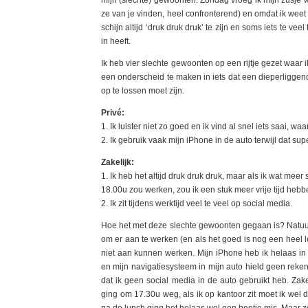
ze van je vinden, heel confronterend) en omdat ik weet 
schijn altijd ‘druk druk druk’ te zijn en soms iets te vee
in heeft.
Ik heb vier slechte gewoonten op een rijtje gezet waar i
een onderscheid te maken in iets dat een dieperliggen
op te lossen moet zijn.
Privé:
1. Ik luister niet zo goed en ik vind al snel iets saai, w
2. Ik gebruik vaak mijn iPhone in de auto terwijl dat sup
Zakelijk:
1. Ik heb het altijd druk druk druk, maar als ik wat mee
18.00u zou werken, zou ik een stuk meer vrije tijd hebb
2. Ik zit tijdens werktijd veel te veel op social media.
Hoe het met deze slechte gewoonten gegaan is? Natuur
om er aan te werken (en als het goed is nog een heel l
niet aan kunnen werken. Mijn iPhone heb ik helaas in 
en mijn navigatiesysteem in mijn auto hield geen reken
dat ik geen social media in de auto gebruikt heb. Za
ging om 17.30u weg, als ik op kantoor zit moet ik wel 
na de lunch ging het helaas wel een beetje mis. Maar zo