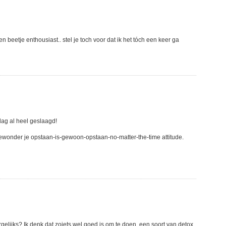
en beetje enthousiast.. stel je toch voor dat ik het tóch een keer ga
 dag al heel geslaagd!
 bewonder je opstaan-is-gewoon-opstaan-no-matter-the-time attitude.
ergelijks? Ik denk dat zoiets wel goed is om te doen, een soort van detox