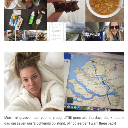
Morrrrrning zeven uur, veel te vroeg. pffftttt gone are the days dat ik iedere
dag om zeven uur ’s ochtends op stond, of nog eerder. I want them back!