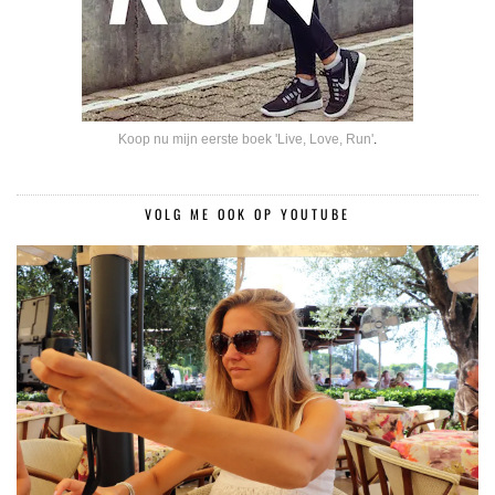
Koop nu mijn eerste boek 'Live, Love, Run'
.
VOLG ME OOK OP YOUTUBE