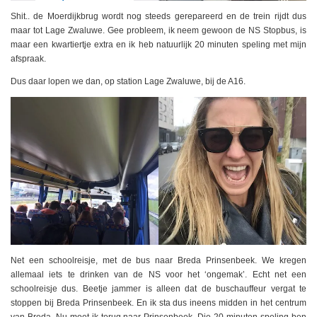
Shit.. de Moerdijkbrug wordt nog steeds gerepareerd en de trein rijdt dus
maar tot Lage Zwaluwe. Gee probleem, ik neem gewoon de NS Stopbus, is
maar een kwartiertje extra en ik heb natuurlijk 20 minuten speling met mijn
afspraak.
Dus daar lopen we dan, op station Lage Zwaluwe, bij de A16.
Net een schoolreisje, met de bus naar Breda Prinsenbeek. We kregen
allemaal iets te drinken van de NS voor het ‘ongemak’. Echt net een
schoolreisje dus. Beetje jammer is alleen dat de buschauffeur vergat te
stoppen bij Breda Prinsenbeek. En ik sta dus ineens midden in het centrum
van Breda. Nu moet ik terug naar Prinsenbeek. Die 20 minuten speling ben