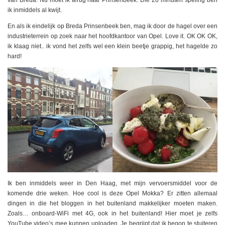
ik inmiddels al kwijt.
En als ik eindelijk op Breda Prinsenbeek ben, mag ik door de hagel over een
industrieterrein op zoek naar het hoofdkantoor van Opel. Love it. OK OK OK,
ik klaag niet.. ik vond het zelfs wel een klein beetje grappig, het hagelde zo
hard!
Ik ben inmiddels weer in Den Haag, met mijn vervoersmiddel voor de
komende drie weken. Hoe cool is deze Opel Mokka? Er zitten allemaal
dingen in die het bloggen in het buitenland makkelijker moeten maken.
Zoals… onboard-WiFi met 4G, ook in het buitenland! Hier moet je zelfs
YouTube video’s mee kunnen uploaden. Je begrijpt dat ik begon te stuiteren