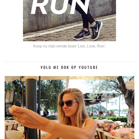
Koop nu mijn eerste boek 'Live, Love, Run'
.
VOLG ME OOK OP YOUTUBE