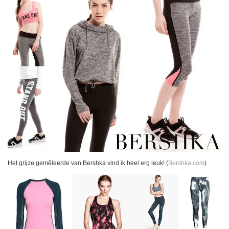
Het grijze gemêleerde van Bershka vind ik heel erg leuk! (
Bershka.com
)