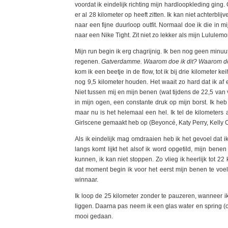
voordat ik eindelijk richting mijn hardloopkleding ging.
er al 28 kilometer op heeft zitten. Ik kan niet achterbl
naar een fijne duurloop outfit. Normaal doe ik die in m
naar een Nike Tight. Zit niet zo lekker als mijn Lululem
Mijn run begin ik erg chagrijnig. Ik ben nog geen minuu
regenen.
Gatverdamme. Waarom doe ik dit? Waarom doe
kom ik een beetje in de flow, tot ik bij drie kilometer ke
nog 9,5 kilometer houden. Het waait zo hard dat ik af 
Niet tussen mij en mijn benen (wat tijdens de 22,5 va
in mijn ogen, een constante druk op mijn borst. Ik he
maar nu is het helemaal een hel. Ik tel de kilometers 
Girlscene gemaakt heb op (Beyoncé, Katy Perry, Kelly C
Als ik eindelijk mag omdraaien heb ik het gevoel dat
langs komt lijkt het alsof ik word opgetild, mijn benen
kunnen, ik kan niet stoppen. Zo vlieg ik heerlijk tot 2
dat moment begin ik voor het eerst mijn benen te voel
winnaar.
Ik loop de 25 kilometer zonder te pauzeren, wanneer ik
liggen. Daarna pas neem ik een glas water en spring (o
mooi gedaan.