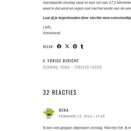
Aanstaande zondag staat er een run van 27,5 kilometer 
weet ik dat wind en regen ook niet het einde van de we
Laat jij je tegenhouden door slechte weersomstandi
Liefs,
Annemerel
DELEN:
VORIGE BERICHT
RUNNING: PUMA – FOREVER FASTER
32 REACTIES
NENA
FEBRUARI 12, 2014 / 17:05
Ik ben ook gegaan afgelopen zondag. Wat een hel. Ik mo