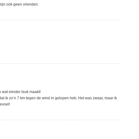
 zijn ook geen vrienden.
h wat minder leuk maakt!
 dat ik zo’n 7 km tegen de wind in gelopen heb. Het was zwaar, maar ik
evoel!