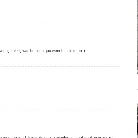
en, gelukkig was het toen qua weer best te doen :)
oor weer en wind. Ik was de eerste minuten aan het vloeken op mezelf