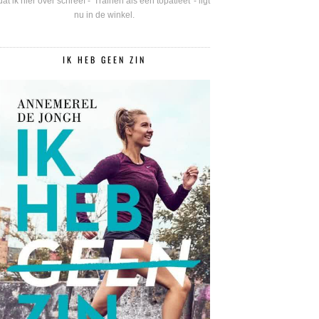
dat ik hier over schreef - 'Trainen als een topatleet' - ligt
nu in de winkel.
IK HEB GEEN ZIN