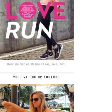
Koop nu mijn eerste boek 'Live, Love, Run'
.
VOLG ME OOK OP YOUTUBE