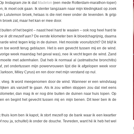
 Op Instagram zie ik dat
Madelon
(een mede Rotterdam-marathon-loper)
ijven, ik moet ook gaan. Ik slenter langzaam naar mijn kledingkast op zoek
ijn Lululemon broek, helaas is die niet meer onder de levenden. Ik grijp
on broek zat, maar het kan er mee door.
t buiten of het begint – naast heel hard te waaien – ook nog heel hard te
 ik dit mezelf aan?
De eerste kilometer ben ik bloedchagrijnig, daarna
iharde wind tegen krijg in de duinen. Het mooiste vooruitzicht? Dit blijf ik
en toe wordt terug geblazen. Het is een gevecht tussen mij en de wind.
n vorige week maandag het geval was), nee ik vecht tegen de wind. Zand
b moeite met ademhalen. Dat heb ik normaal al (astmatische bronchitis)
af, zet ondertussen mijn powervrouwen lijst die ik afgelopen week voor
larkson, Miley Cyrus) en ren door met mijn verstand op nul.
 ik vlieg. Ik word meegenomen door de wind. Wanneer er een windvlaag
 lijken als vanzelf te gaan. Als ik zou willen stoppen zou dat niet eens
2 kilometer, dan mag ik er nog drie buiten de duinen naar huis lopen. Op
en en begint het gevecht tussen mij en mijn benen. Dit keer ben ik de
 thuis kom ben ik kapot, ik stort mezelf op de bank waar ik een kwartier
f nou ja, schuifel) ik onder de douche. Tevreden, want hé ik heb het wel