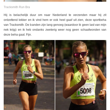
Tracksmith Run Bra
Hij is belachelijk duur om naar Nederland te verzenden maar hij zit
ontzettend lekker en ik vind hem er ook heel gaaf uit zien, deze sportbeha
van Tracksmith. De banden zijn lang genoeg (waardoor ik geen last van mijn
nek krijg) en ik heb ondanks zweterig weer nog geen schaafwonden van
deze beha gaat. Fijn.