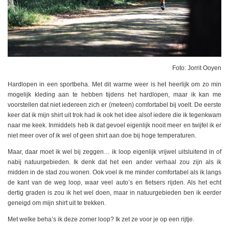
Foto: Jorrit Ooyen
Hardlopen in een sportbeha. Met dit warme weer is het heerlijk om zo min
mogelijk kleding aan te hebben tijdens het hardlopen, maar ik kan me
voorstellen dat niet iedereen zich er (meteen) comfortabel bij voelt. De eerste
keer dat ik mijn shirt uit trok had ik ook het idee alsof iedere die ik tegenkwam
naar me keek. Inmiddels heb ik dat gevoel eigenlijk nooit meer en twijfel ik er
niet meer over of ik wel of geen shirt aan doe bij hoge temperaturen.
Maar, daar moet ik wel bij zeggen… ik loop eigenlijk vrijwel uitsluitend in of
nabij natuurgebieden. Ik denk dat het een ander verhaal zou zijn als ik
midden in de stad zou wonen. Ook voel ik me minder comfortabel als ik langs
de kant van de weg loop, waar veel auto’s en fietsers rijden. Als het echt
dertig graden is zou ik het wel doen, maar in natuurgebieden ben ik eerder
geneigd om mijn shirt uit te trekken.
Met welke beha’s ik deze zomer loop? Ik zet ze voor je op een rijtje.