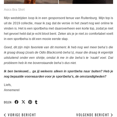
Asics Bra Shirt
Mijn wedstrijden loop ik in een gesponsord tenue van Ruitenburg. Mijn top is
uit de 2019 collectie, maar ik zag dat de versie in het zwart nog wel online te
vinden is. Het is een sportbeha met daaroverheen een korte top, zodat je niet
het gevoel hebt dat je echt bloot bent. Zeker als je je niet zo comfortabel voelt
in een sportbeha is dit een mooie eerste stap.
Goed, dit zijn mijn favoriete van dit moment. Ik heb nog wel meer beha’s die
ik graag draag (zoals de Odlo Blackcomb beha’s), maar die draag ik eigenlijk
uitsluitend onder een shirtje, omdat ik me in die beha’s te ‘naakt’ voel. Dat
probleem heb ik me bovenstaande beha’s dus niet.
Ik ben benieuwd… ga jij weleens alleen in sportbeha naar buiten? Heb je
nog bepaalde voorwaarden voor je sportbeha’s, de omstandigheden?
Liefs,
Annemerel
DELEN:
VORIGE BERICHT
VOLGENDE BERICHT