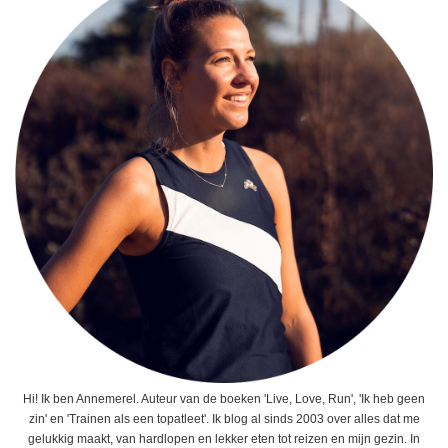
Hi! Ik ben Annemerel. Auteur van de boeken 'Live, Love, Run', 'Ik heb geen
zin' en 'Trainen als een topatleet'. Ik blog al sinds 2003 over alles dat me
gelukkig maakt, van hardlopen en lekker eten tot reizen en mijn gezin. In