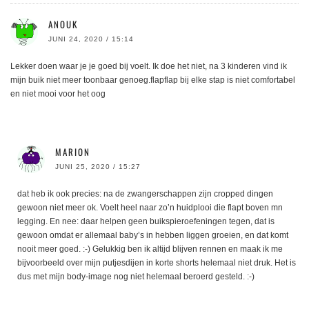
ANOUK
JUNI 24, 2020 / 15:14
Lekker doen waar je je goed bij voelt. Ik doe het niet, na 3 kinderen vind ik
mijn buik niet meer toonbaar genoeg.flapflap bij elke stap is niet comfortabel
en niet mooi voor het oog
MARION
JUNI 25, 2020 / 15:27
dat heb ik ook precies: na de zwangerschappen zijn cropped dingen
gewoon niet meer ok. Voelt heel naar zo’n huidplooi die flapt boven mn
legging. En nee: daar helpen geen buikspieroefeningen tegen, dat is
gewoon omdat er allemaal baby’s in hebben liggen groeien, en dat komt
nooit meer goed. :-) Gelukkig ben ik altijd blijven rennen en maak ik me
bijvoorbeeld over mijn putjesdijen in korte shorts helemaal niet druk. Het is
dus met mijn body-image nog niet helemaal beroerd gesteld. :-)