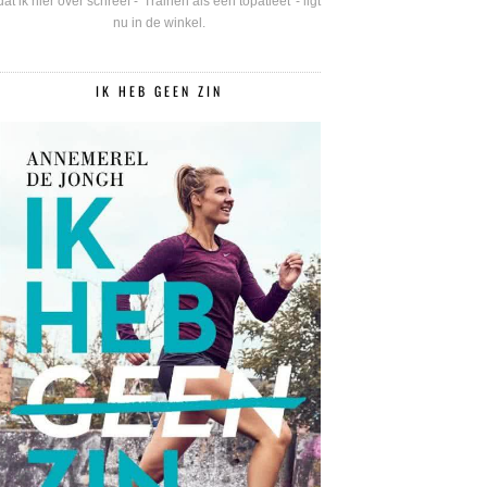
dat ik hier over schreef - 'Trainen als een topatleet' - ligt
nu in de winkel.
IK HEB GEEN ZIN