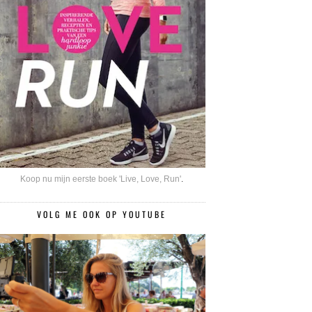
Koop nu mijn eerste boek 'Live, Love, Run'
.
VOLG ME OOK OP YOUTUBE