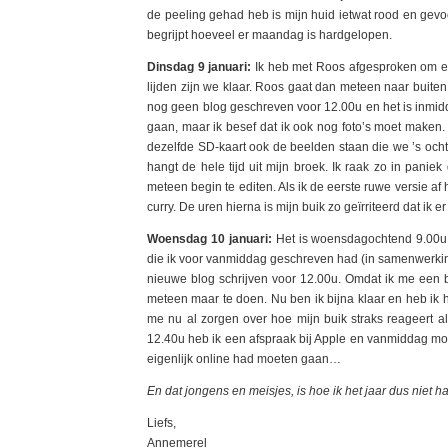
de peeling gehad heb is mijn huid ietwat rood en gev
begrijpt hoeveel er maandag is hardgelopen.
Dinsdag 9 januari:
Ik heb met Roos afgesproken om e
lijden zijn we klaar. Roos gaat dan meteen naar buiten
nog geen blog geschreven voor 12.00u en het is inmidde
gaan, maar ik besef dat ik ook nog foto’s moet maken. 
dezelfde SD-kaart ook de beelden staan die we ’s ochte
hangt de hele tijd uit mijn broek. Ik raak zo in panie
meteen begin te editen. Als ik de eerste ruwe versie a
curry. De uren hierna is mijn buik zo geïrriteerd dat ik 
Woensdag 10 januari:
Het is woensdagochtend 9.00u, 
die ik voor vanmiddag geschreven had (in samenwerki
nieuwe blog schrijven voor 12.00u. Omdat ik me een b
meteen maar te doen. Nu ben ik bijna klaar en heb ik h
me nu al zorgen over hoe mijn buik straks reageert a
12.40u heb ik een afspraak bij Apple en vanmiddag moe
eigenlijk online had moeten gaan…
En dat jongens en meisjes, is hoe ik het jaar dus niet
Liefs,
Annemerel