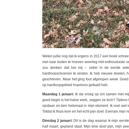
Weten jullie nog dat ik ergens in 2017 een boek schree
niet naar buiten te hoeven weerleg met enthousiaste ve
zou denken dat het mij – zeker in de eerste we
hardloopschoenen te vinden. Ik heb nieuwe doelen, h
geschreven. Maar het ging fout afgelopen week. Goed 
op hardloopgebied hopeloos gefaald heb.
Maandag 1 januari:
Ik sta vroeg op om samen met mijn
goed begin is het halve werk, zeggen ze toch? Tijdens he
opstaan en ben helemaal in mijn element. Ik voel wel ie
Totdat ik thuis kom en het echt pijn doet. Evenals mijn 
Dinsdag 2 januari:
Dit is de dag waarop ik mijn eerst
half maart, gepland staat. Mijn knie doet pijn, mijn pee