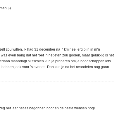
men ;-)
zelf zou willen. Ik had 31 december na 7 km heel erg pijn in m’n
 was even bang dat het roet in het eten zou gooien, maar gelukkig is het
 gedaan maandag! Misschien kun je proberen om je boodschappen iets
te hebben, ook voor ’s avonds. Dan kun je na het avondeten nog gaan.
Ik zeg het jaar netjes begonnen hoor en de beste wensen nog!