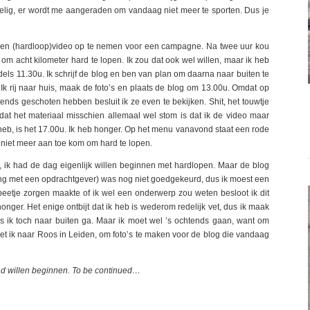
oelig, er wordt me aangeraden om vandaag niet meer te sporten. Dus je
en (hardloop)video op te nemen voor een campagne. Na twee uur kou
 om acht kilometer hard te lopen. Ik zou dat ook wel willen, maar ik heb
ls 11.30u. Ik schrijf de blog en ben van plan om daarna naar buiten te
Ik rij naar huis, maak de foto’s en plaats de blog om 13.00u. Omdat op
nds geschoten hebben besluit ik ze even te bekijken. Shit, het touwtje
k dat het materiaal misschien allemaal wel stom is dat ik de video maar
f heb, is het 17.00u. Ik heb honger. Op het menu vanavond staat een rode
er niet meer aan toe kom om hard te lopen.
ik had de dag eigenlijk willen beginnen met hardlopen. Maar de blog
ng met een opdrachtgever) was nog niet goedgekeurd, dus ik moest een
eetje zorgen maakte of ik wel een onderwerp zou weten besloot ik dit
onger. Het enige ontbijt dat ik heb is wederom redelijk vet, dus ik maak
ls ik toch naar buiten ga. Maar ik moet wel ’s ochtends gaan, want om
t ik naar Roos in Leiden, om foto’s te maken voor de blog die vandaag
 had willen beginnen. To be continued…