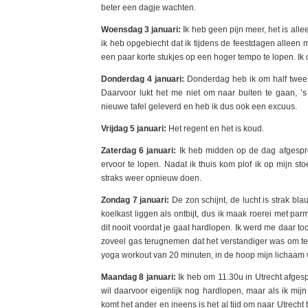
beter een dagje wachten.
Woensdag 3 januari:
Ik heb geen pijn meer, het is allee
ik heb opgebiecht dat ik tijdens de feestdagen alleen
een paar korte stukjes op een hoger tempo te lopen. Ik 
Donderdag 4 januari:
Donderdag heb ik om half twee 
Daarvoor lukt het me niet om naar buiten te gaan, 
nieuwe tafel geleverd en heb ik dus ook een excuus.
Vrijdag 5 januari:
Het regent en het is koud.
Zaterdag 6 januari:
Ik heb midden op de dag afgesprok
ervoor te lopen. Nadat ik thuis kom plof ik op mijn s
straks weer opnieuw doen.
Zondag 7 januari:
De zon schijnt, de lucht is strak bl
koelkast liggen als ontbijt, dus ik maak roerei met pa
dit nooit voordat je gaat hardlopen. Ik werd me daar toch
zoveel gas terugnemen dat het verstandiger was om te 
yoga workout van 20 minuten, in de hoop mijn lichaam 
Maandag 8 januari:
Ik heb om 11.30u in Utrecht afgesp
wil daarvoor eigenlijk nog hardlopen, maar als ik mij
komt het ander en ineens is het al tijd om naar Utrecht