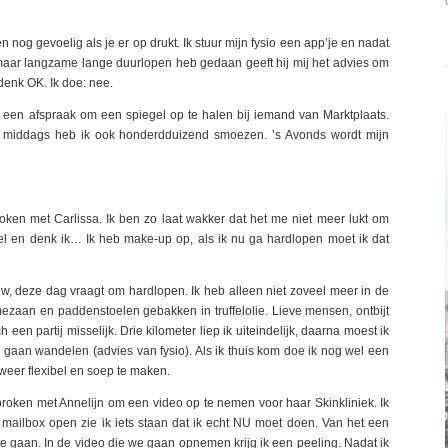
n nog gevoelig als je er op drukt. Ik stuur mijn fysio een app’je en nadat
 maar langzame lange duurlopen heb gedaan geeft hij mij het advies om
denk OK. Ik doe: nee.
een afspraak om een spiegel op te halen bij iemand van Marktplaats.
’s middags heb ik ook honderdduizend smoezen. ’s Avonds wordt mijn
en met Carlissa. Ik ben zo laat wakker dat het me niet meer lukt om
toel en denk ik… Ik heb make-up op, als ik nu ga hardlopen moet ik dat
auw, deze dag vraagt om hardlopen. Ik heb alleen niet zoveel meer in de
rmezaan en paddenstoelen gebakken in truffelolie. Lieve mensen, ontbijt
 een partij misselijk. Drie kilometer liep ik uiteindelijk, daarna moest ik
gaan wandelen (advies van fysio). Als ik thuis kom doe ik nog wel een
weer flexibel en soep te maken.
roken met Annelijn om een video op te nemen voor haar Skinkliniek. Ik
n mailbox open zie ik iets staan dat ik echt NU moet doen. Van het een
 te gaan. In de video die we gaan opnemen krijg ik een peeling. Nadat ik