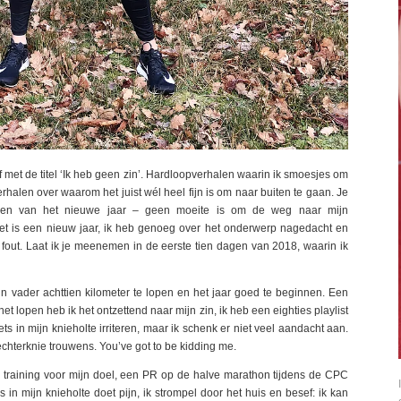
f met de titel ‘Ik heb geen zin’. Hardloopverhalen waarin ik smoesjes om
rhalen over waarom het juist wél heel fijn is om naar buiten te gaan. Je
ken van het nieuwe jaar – geen moeite is om de weg naar mijn
et is een nieuw jaar, ik heb genoeg over het onderwerp nagedacht en
fout. Laat ik je meenemen in de eerste tien dagen van 2018, waarin ik
 vader achttien kilometer te lopen en het jaar goed te beginnen. Een
t lopen heb ik het ontzettend naar mijn zin, ik heb een eighties playlist
ts in mijn knieholte irriteren, maar ik schenk er niet veel aandacht aan.
rechterknie trouwens. You’ve got to be kidding me.
e training voor mijn doel, een PR op de halve marathon tijdens de CPC
s in mijn knieholte doet pijn, ik strompel door het huis en besef: ik kan