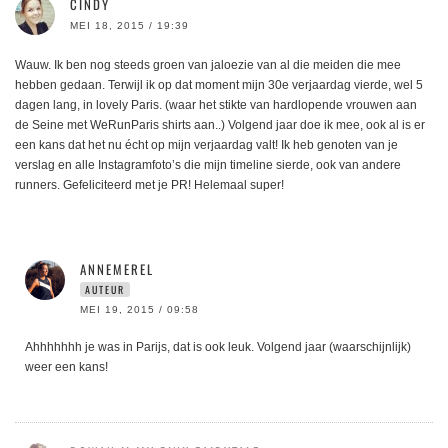
CINDY
MEI 18, 2015 / 19:39
Wauw. Ik ben nog steeds groen van jaloezie van al die meiden die mee
hebben gedaan. Terwijl ik op dat moment mijn 30e verjaardag vierde, wel 5
dagen lang, in lovely Paris. (waar het stikte van hardlopende vrouwen aan
de Seine met WeRunParis shirts aan..) Volgend jaar doe ik mee, ook al is er
een kans dat het nu écht op mijn verjaardag valt! Ik heb genoten van je
verslag en alle Instagramfoto’s die mijn timeline sierde, ook van andere
runners. Gefeliciteerd met je PR! Helemaal super!
ANNEMEREL
AUTEUR
MEI 19, 2015 / 09:58
Ahhhhhhh je was in Parijs, dat is ook leuk. Volgend jaar (waarschijnlijk)
weer een kans!