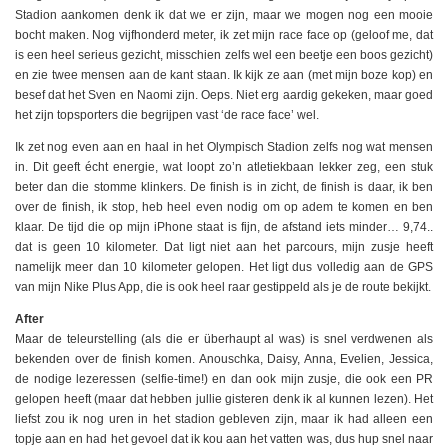
Stadion aankomen denk ik dat we er zijn, maar we mogen nog een mooie
bocht maken. Nog vijfhonderd meter, ik zet mijn race face op (geloof me, dat
is een heel serieus gezicht, misschien zelfs wel een beetje een boos gezicht)
en zie twee mensen aan de kant staan. Ik kijk ze aan (met mijn boze kop) en
besef dat het Sven en Naomi zijn. Oeps. Niet erg aardig gekeken, maar goed
het zijn topsporters die begrijpen vast ‘de race face’ wel.
Ik zet nog even aan en haal in het Olympisch Stadion zelfs nog wat mensen
in. Dit geeft écht energie, wat loopt zo’n atletiekbaan lekker zeg, een stuk
beter dan die stomme klinkers. De finish is in zicht, de finish is daar, ik ben
over de finish, ik stop, heb heel even nodig om op adem te komen en ben
klaar. De tijd die op mijn iPhone staat is fijn, de afstand iets minder… 9,74..
dat is geen 10 kilometer. Dat ligt niet aan het parcours, mijn zusje heeft
namelijk meer dan 10 kilometer gelopen. Het ligt dus volledig aan de GPS
van mijn Nike Plus App, die is ook heel raar gestippeld als je de route bekijkt.
After
Maar de teleurstelling (als die er überhaupt al was) is snel verdwenen als
bekenden over de finish komen. Anouschka, Daisy, Anna, Evelien, Jessica,
de nodige lezeressen (selfie-time!) en dan ook mijn zusje, die ook een PR
gelopen heeft (maar dat hebben jullie gisteren denk ik al kunnen lezen). Het
liefst zou ik nog uren in het stadion gebleven zijn, maar ik had alleen een
topje aan en had het gevoel dat ik kou aan het vatten was, dus hup snel naar