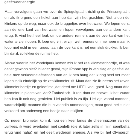
geeft weer energie.
Maar vervolgens gaan we over de Spiegelgracht richting de Prinsengracht
en als ik ergens een hekel aan heb dan zijn het grachten. Niet alleen de
klinkers op de weg, maar ook de bruggetjes over het water. We lopen eerst
aan de ene kant van het water en lopen vervolgens aan de andere kant
terug. Ik vind het heel leuk om de andere renners aan de overkant van het
water te zien lopen. Ik loop erg vrij, er zijn wel renners om me heen maar ik
loop niet echt in een groep, aan de overkant is het een stuk drukker. Ik ben
blij dat ik zo lekker de ruimte heb.
Als we weer in het Vondelpark komen mis ik het zes kilometer bordje, of was
dat er gewoon niet? In ieder geval, mijn iPhone App is van slag en geeft al de
hele race verkeerde afstanden aan en ik ben bang dat ik nog heel ver moet
lopen tot ik eindelijk op de zes kilometer zit. Maar dan zie ik ineens het zeven
kilometer bordje en geloof me, dat deed me HEEL veel goed. Nog maar drie
kilometer in plaats van vier? Fantastisch. Ik ren door en hoewel ik het zwaar
heb kan ik ook nog genieten. Het publiek is zo fijn. Het zijn vooral mannen,
waarschijnlijk mannen die hun vriendin aanmoedigen, maar goed het is niet
verkeerd om onderweg een beetje naar te kijken.
Op negen kilometer kom ik nog een keer langs de cheeringzone van de
Junkies, ik word overladen met confetti (die ik later zelfs in mijn sportbeha
terug vind haha) en het geeft wederom energie. Als we bij het Olympisch