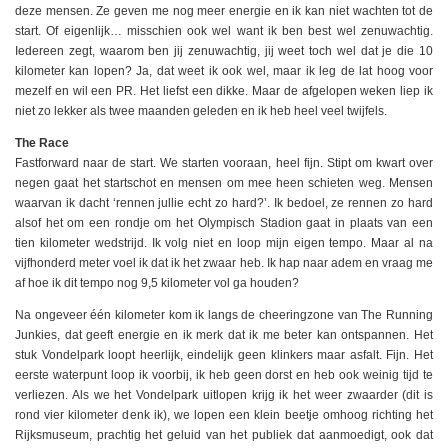
deze mensen. Ze geven me nog meer energie en ik kan niet wachten tot de
start. Of eigenlijk… misschien ook wel want ik ben best wel zenuwachtig.
Iedereen zegt, waarom ben jij zenuwachtig, jij weet toch wel dat je die 10
kilometer kan lopen? Ja, dat weet ik ook wel, maar ik leg de lat hoog voor
mezelf en wil een PR. Het liefst een dikke. Maar de afgelopen weken liep ik
niet zo lekker als twee maanden geleden en ik heb heel veel twijfels.
The Race
Fastforward naar de start. We starten vooraan, heel fijn. Stipt om kwart over
negen gaat het startschot en mensen om mee heen schieten weg. Mensen
waarvan ik dacht ‘rennen jullie echt zo hard?’. Ik bedoel, ze rennen zo hard
alsof het om een rondje om het Olympisch Stadion gaat in plaats van een
tien kilometer wedstrijd. Ik volg niet en loop mijn eigen tempo. Maar al na
vijfhonderd meter voel ik dat ik het zwaar heb. Ik hap naar adem en vraag me
af hoe ik dit tempo nog 9,5 kilometer vol ga houden?
Na ongeveer één kilometer kom ik langs de cheeringzone van The Running
Junkies, dat geeft energie en ik merk dat ik me beter kan ontspannen. Het
stuk Vondelpark loopt heerlijk, eindelijk geen klinkers maar asfalt. Fijn. Het
eerste waterpunt loop ik voorbij, ik heb geen dorst en heb ook weinig tijd te
verliezen. Als we het Vondelpark uitlopen krijg ik het weer zwaarder (dit is
rond vier kilometer denk ik), we lopen een klein beetje omhoog richting het
Rijksmuseum, prachtig het geluid van het publiek dat aanmoedigt, ook dat