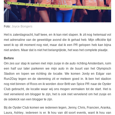
Foto:
Joyce Bongers
Het is zaterdagnacht, half twee, en ik kan niet slapen. Ik zit nog helemaal vol
met adrenaline van de geweldige avond die ik gehad heb. Mijn officiële tijd
weet ik op dit moment nog niet, maar dat ik een PR gelopen heb kan bijna
niet anders. Maar dat is niet het belangrijkste, het was het complete plaatje.
Before
Om zes uur stap ik samen met mijn zusje in de auto richting Amsterdam, ruim
een half uur later parkeren we mijn auto in de buurt van het Olympisch
Stadion en lopen we richting de locatie. We komen Jordy en Edgar van
Run2Day tegen en de stemming zit er meteen goed in. Ik ben het stadion
nog niet binnen of Roos en ik worden door Britt van Spice PR naar de Oyster
Club gebracht, de locatie waar wij ons mogen vermaken tot de start. Het is
niet vervelend om blogger te zijn, het is ook niet vervelend om het zusje en
de sidekick van een blogger te zijn.
Bij de Oyster Club komen we iedereen tegen, Jenny, Chris, Francien, Aranka,
Laura, Ashley.. iedereen is er. Ik hou van dit soort events, want ik hou van