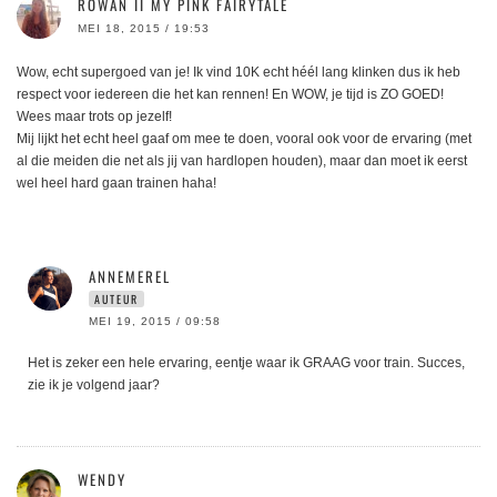
ROWAN II MY PINK FAIRYTALE
MEI 18, 2015 / 19:53
Wow, echt supergoed van je! Ik vind 10K echt héél lang klinken dus ik heb
respect voor iedereen die het kan rennen! En WOW, je tijd is ZO GOED!
Wees maar trots op jezelf!
Mij lijkt het echt heel gaaf om mee te doen, vooral ook voor de ervaring (met
al die meiden die net als jij van hardlopen houden), maar dan moet ik eerst
wel heel hard gaan trainen haha!
ANNEMEREL
AUTEUR
MEI 19, 2015 / 09:58
Het is zeker een hele ervaring, eentje waar ik GRAAG voor train. Succes,
zie ik je volgend jaar?
WENDY