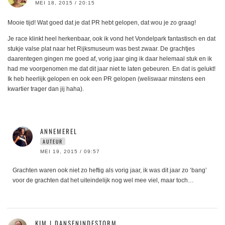
MEI 18, 2015 / 20:15
Mooie tijd! Wat goed dat je dat PR hebt gelopen, dat wou je zo graag!
Je race klinkt heel herkenbaar, ook ik vond het Vondelpark fantastisch en dat
stukje valse plat naar het Rijksmuseum was best zwaar. De grachtjes
daarentegen gingen me goed af, vorig jaar ging ik daar helemaal stuk en ik
had me voorgenomen me dat dit jaar niet te laten gebeuren. En dat is gelukt!
Ik heb heerlijk gelopen en ook een PR gelopen (weliswaar minstens een
kwartier trager dan jij haha).
ANNEMEREL
AUTEUR
MEI 19, 2015 / 09:57
Grachten waren ook niet zo heftig als vorig jaar, ik was dit jaar zo ‘bang’
voor de grachten dat het uiteindelijk nog wel mee viel, maar toch…
KIM | DANSENINDESTORM