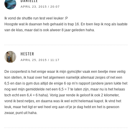
DANIELLE
APRIL 23, 2015 / 20:07
Ik vond de shuttle run test veel leuker :P
Hoogste wat ik daarvan heb gehaald is trap 16. En toen liep ik nog als laatste
van de klas, maar dat is ook alweer 8 jaar geleden haha.
HESTER
APRIL 25, 2015 / 11:17
De coopertest is het enige waar ik mijn gymcijfer vaak een beetje mee veilig
kon stellen, ik haal over het algemeen namelijk allemaal zesjes of net een
6,5 en dan is gym dus altijd de enige 6 op m’n rapport (andere jaren lukte het
nog wel mijn gemiddelde net een 6,5 = 7 te laten zijn, maar nu is het helaas
toch echt een 6,4 = 6 haha). Vorig jaar rende ik geloof ik ook 2 kilometer,
vond ik best netjes, en daarna was ik wel echt helemaal kapot. Ik vind het
leuk, maar het ligt er wel heel erg aan of je je dag hebt en het is gewoon
zwaar, punt uit haha.