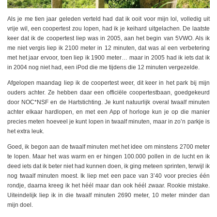
Als je me tien jaar geleden verteld had dat ik ooit voor mijn lol, volledig uit
vrije wil, een coopertest zou lopen, had ik je keihard uitgelachen. De laatste
keer dat ik de coopertest liep was in 2005, aan het begin van 5VWO. Als ik
me niet vergis liep ik 2100 meter in 12 minuten, dat was al een verbetering
met het jaar ervoor, toen liep ik 1900 meter… maar in 2005 had ik iets dat ik
in 2004 nog niet had, een iPod die me tijdens die 12 minuten vergezelde.
Afgelopen maandag liep ik de coopertest weer, dit keer in het park bij mijn
ouders achter. Ze hebben daar een officiële coopertestbaan, goedgekeurd
door NOC*NSF en de Hartstichting. Je kunt natuurlijk overal twaalf minuten
achter elkaar hardlopen, en met een App of horloge kun je op die manier
precies meten hoeveel je kunt lopen in twaalf minuten, maar in zo’n parkje is
het extra leuk.
Goed, ik begon aan de twaalf minuten met het idee om minstens 2700 meter
te lopen. Maar het was warm en er hingen 100.000 pollen in de lucht en ik
deed iets dat ik beter niet had kunnen doen, ik ging meteen sprinten, terwijl ik
nog twaalf minuten moest. Ik liep met een pace van 3’40 voor precies één
rondje, daarna kreeg ik het héél maar dan ook héél zwaar. Rookie mistake.
Uiteindelijk liep ik in die twaalf minuten 2690 meter, 10 meter minder dan
mijn doel.