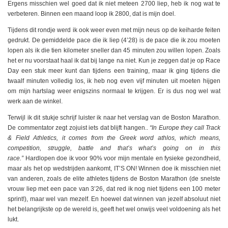
Ergens misschien wel goed dat ik niet meteen 2700 liep, heb ik nog wat te
verbeteren. Binnen een maand loop ik 2800, dat is mijn doel.
Tijdens dit rondje werd ik ook weer even met mijn neus op de keiharde feiten
gedrukt. De gemiddelde pace die ik liep (4’28) is de pace die ik zou moeten
lopen als ik die tien kilometer sneller dan 45 minuten zou willen lopen. Zoals
het er nu voorstaat haal ik dat bij lange na niet. Kun je zeggen dat je op Race
Day een stuk meer kunt dan tijdens een training, maar ik ging tijdens die
twaalf minuten volledig los, ik heb nog even vijf minuten uit moeten hijgen
om mijn hartslag weer enigszins normaal te krijgen. Er is dus nog wel wat
werk aan de winkel.
Terwijl ik dit stukje schrijf luister ik naar het verslag van de Boston Marathon.
De commentator zegt zojuist iets dat blijft hangen..
“In Europe they call Track
& Field Athletics, it comes from the Greek word athlos, which means,
competition, struggle, battle and that’s what’s going on in this
race.”
Hardlopen doe ik voor 90% voor mijn mentale en fysieke gezondheid,
maar als het op wedstrijden aankomt, IT’S ON! Winnen doe ik misschien niet
van anderen, zoals de elite athletes tijdens de Boston Marathon (de snelste
vrouw liep met een pace van 3’26, dat red ik nog niet tijdens een 100 meter
sprint!), maar wel van mezelf. En hoewel dat winnen van jezelf absoluut niet
het belangrijkste op de wereld is, geeft het wel onwijs veel voldoening als het
lukt.