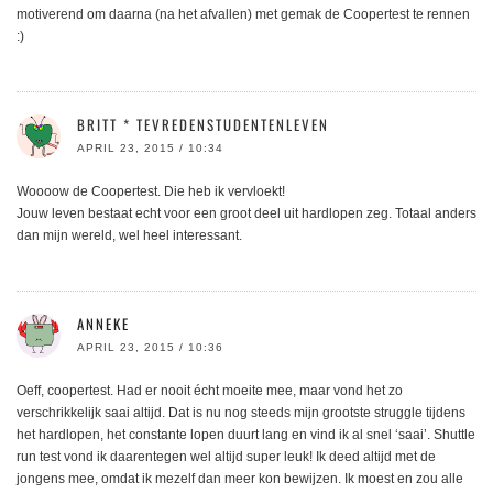
motiverend om daarna (na het afvallen) met gemak de Coopertest te rennen
:)
BRITT * TEVREDENSTUDENTENLEVEN
APRIL 23, 2015 / 10:34
Woooow de Coopertest. Die heb ik vervloekt!
Jouw leven bestaat echt voor een groot deel uit hardlopen zeg. Totaal anders
dan mijn wereld, wel heel interessant.
ANNEKE
APRIL 23, 2015 / 10:36
Oeff, coopertest. Had er nooit écht moeite mee, maar vond het zo
verschrikkelijk saai altijd. Dat is nu nog steeds mijn grootste struggle tijdens
het hardlopen, het constante lopen duurt lang en vind ik al snel ‘saai’. Shuttle
run test vond ik daarentegen wel altijd super leuk! Ik deed altijd met de
jongens mee, omdat ik mezelf dan meer kon bewijzen. Ik moest en zou alle