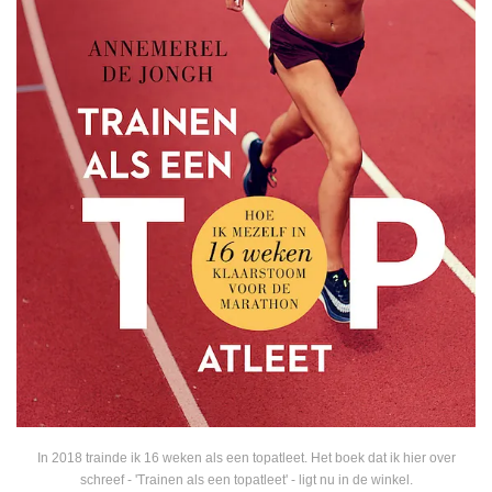
In 2018 trainde ik 16 weken als een topatleet. Het boek dat ik hier over
schreef - 'Trainen als een topatleet' - ligt nu in de winkel.