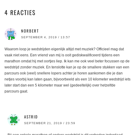
4 REACTIES
NORBERT
SEPTEMBER 4, 2019 / 13:57
Waarom loop je wedstrijden eigenlijk altijd met muziek? Officieel mag dat
vaak niet eens. Een vriend van mij is ooit gediskwalificeerd tijdens een
marathon omdat hij met oortjes liep. Ik kan me ook veel beter focussen op de
wedstrijd zonder muziek. En tenslotte kan je op de smallere stukken van een
parcours ook (veel) snellere lopers achter je horen aankomen die je dan
netjes voorbij kan laten gaan, bijvoorbeeld als een 10 kilometer wedstrijd iets
later start dan een 5 kilometer maar wel (gedeeltelijk) over hetzelfde
parcours gaat.
ASTRID
SEPTEMBER 21, 2019 / 23:59
Bij een enkele marathon of andere wedstrijd is dit verboden inderdaad,