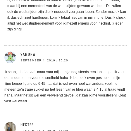
maar bij een merendeel van de wedstrijden gewoon wel hoor. Dit zullen
ook de wedstrijden zijn die ik noooooit zou gaan lopen. Zonder muziek kan
ik dus écht niet hardlopen, kom ik totaal niet van in mijn ritme. Dus ik check
altijd het wedstrijdregelement voor ik mezelf ergens voor inschrijf. :) Ieder
zijn ding!
SANDRA
SEPTEMBER 4, 2019 / 15:20
Ik snap je helemaal, maar voor mij loop je nog steeds een top tempo. Ik zou
een moord doen voor die snelheid haha. Ik ben ook even gestopt en mijn
fijne tempo ligt nu op 6.45…… dat is wel even heel wat anders, voel me
meteen zo’n trage sukkel na het lezen van je blog waar je 4.15 al traag vindt
haha. Maar het iscwel een vervelend gevoel, dat kan ik me voorstellen! Komt
vast wel weer!
HESTER
SEPTEMBER 4, 2019 / 16:39