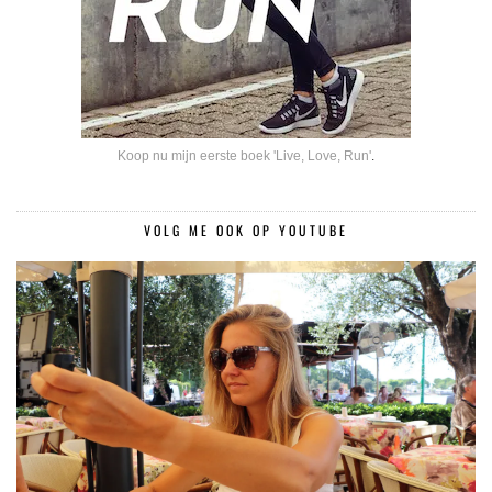
Koop nu mijn eerste boek 'Live, Love, Run'
.
VOLG ME OOK OP YOUTUBE