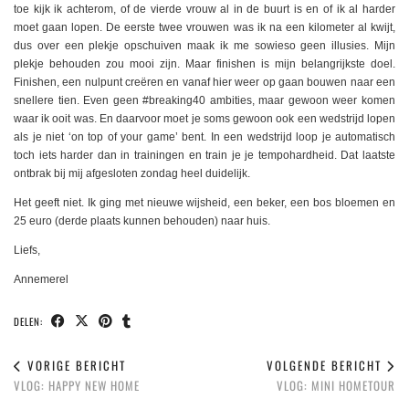
toe kijk ik achterom, of de vierde vrouw al in de buurt is en of ik al harder
moet gaan lopen. De eerste twee vrouwen was ik na een kilometer al kwijt,
dus over een plekje opschuiven maak ik me sowieso geen illusies. Mijn
plekje behouden zou mooi zijn. Maar finishen is mijn belangrijkste doel.
Finishen, een nulpunt creëren en vanaf hier weer op gaan bouwen naar een
snellere tien. Even geen #breaking40 ambities, maar gewoon weer komen
waar ik ooit was. En daarvoor moet je soms gewoon ook een wedstrijd lopen
als je niet ‘on top of your game’ bent. In een wedstrijd loop je automatisch
toch iets harder dan in trainingen en train je je tempohardheid. Dat laatste
ontbrak bij mij afgesloten zondag heel duidelijk.
Het geeft niet. Ik ging met nieuwe wijsheid, een beker, een bos bloemen en
25 euro (derde plaats kunnen behouden) naar huis.
Liefs,
Annemerel
DELEN:
VORIGE BERICHT
VOLGENDE BERICHT
VLOG: HAPPY NEW HOME
VLOG: MINI HOMETOUR