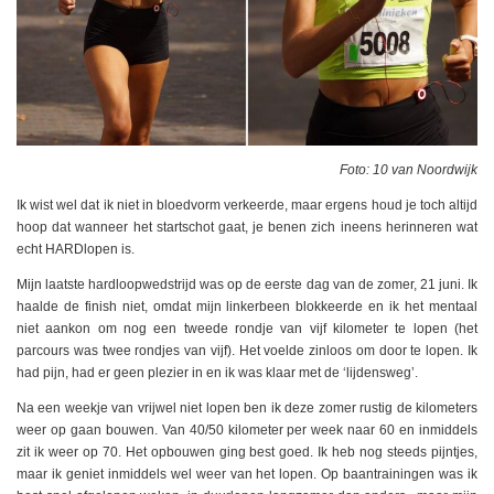
Foto: 10 van Noordwijk
Ik wist wel dat ik niet in bloedvorm verkeerde, maar ergens houd je toch altijd
hoop dat wanneer het startschot gaat, je benen zich ineens herinneren wat
echt HARDlopen is.
Mijn laatste hardloopwedstrijd was op de eerste dag van de zomer, 21 juni. Ik
haalde de finish niet, omdat mijn linkerbeen blokkeerde en ik het mentaal
niet aankon om nog een tweede rondje van vijf kilometer te lopen (het
parcours was twee rondjes van vijf). Het voelde zinloos om door te lopen. Ik
had pijn, had er geen plezier in en ik was klaar met de ‘lijdensweg’.
Na een weekje van vrijwel niet lopen ben ik deze zomer rustig de kilometers
weer op gaan bouwen. Van 40/50 kilometer per week naar 60 en inmiddels
zit ik weer op 70. Het opbouwen ging best goed. Ik heb nog steeds pijntjes,
maar ik geniet inmiddels wel weer van het lopen. Op baantrainingen was ik