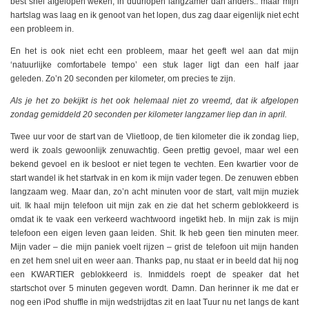
best snel afgelopen weken, in duurlopen langzamer dan anders.. maar mijn
hartslag was laag en ik genoot van het lopen, dus zag daar eigenlijk niet echt
een probleem in.
En het is ook niet echt een probleem, maar het geeft wel aan dat mijn
‘natuurlijke comfortabele tempo’ een stuk lager ligt dan een half jaar
geleden. Zo’n 20 seconden per kilometer, om precies te zijn.
Als je het zo bekijkt is het ook helemaal niet zo vreemd, dat ik afgelopen
zondag gemiddeld 20 seconden per kilometer langzamer liep dan in april.
Twee uur voor de start van de Vlietloop, de tien kilometer die ik zondag liep,
werd ik zoals gewoonlijk zenuwachtig. Geen prettig gevoel, maar wel een
bekend gevoel en ik besloot er niet tegen te vechten. Een kwartier voor de
start wandel ik het startvak in en kom ik mijn vader tegen. De zenuwen ebben
langzaam weg. Maar dan, zo’n acht minuten voor de start, valt mijn muziek
uit. Ik haal mijn telefoon uit mijn zak en zie dat het scherm geblokkeerd is
omdat ik te vaak een verkeerd wachtwoord ingetikt heb. In mijn zak is mijn
telefoon een eigen leven gaan leiden. Shit. Ik heb geen tien minuten meer.
Mijn vader – die mijn paniek voelt rijzen – grist de telefoon uit mijn handen
en zet hem snel uit en weer aan. Thanks pap, nu staat er in beeld dat hij nog
een KWARTIER geblokkeerd is. Inmiddels roept de speaker dat het
startschot over 5 minuten gegeven wordt. Damn. Dan herinner ik me dat er
nog een iPod shuffle in mijn wedstrijdtas zit en laat Tuur nu net langs de kant