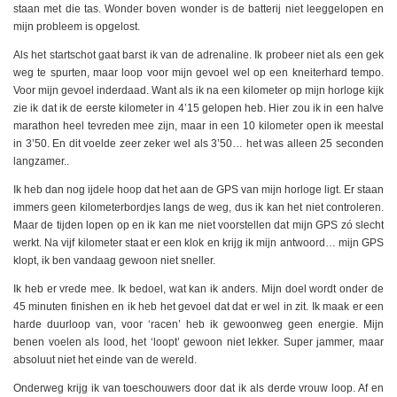
staan met die tas. Wonder boven wonder is de batterij niet leeggelopen en
mijn probleem is opgelost.
Als het startschot gaat barst ik van de adrenaline. Ik probeer niet als een gek
weg te spurten, maar loop voor mijn gevoel wel op een kneiterhard tempo.
Voor mijn gevoel inderdaad. Want als ik na een kilometer op mijn horloge kijk
zie ik dat ik de eerste kilometer in 4’15 gelopen heb. Hier zou ik in een halve
marathon heel tevreden mee zijn, maar in een 10 kilometer open ik meestal
in 3’50. En dit voelde zeer zeker wel als 3’50… het was alleen 25 seconden
langzamer..
Ik heb dan nog ijdele hoop dat het aan de GPS van mijn horloge ligt. Er staan
immers geen kilometerbordjes langs de weg, dus ik kan het niet controleren.
Maar de tijden lopen op en ik kan me niet voorstellen dat mijn GPS zó slecht
werkt. Na vijf kilometer staat er een klok en krijg ik mijn antwoord… mijn GPS
klopt, ik ben vandaag gewoon niet sneller.
Ik heb er vrede mee. Ik bedoel, wat kan ik anders. Mijn doel wordt onder de
45 minuten finishen en ik heb het gevoel dat dat er wel in zit. Ik maak er een
harde duurloop van, voor ‘racen’ heb ik gewoonweg geen energie. Mijn
benen voelen als lood, het ‘loopt’ gewoon niet lekker. Super jammer, maar
absoluut niet het einde van de wereld.
Onderweg krijg ik van toeschouwers door dat ik als derde vrouw loop. Af en