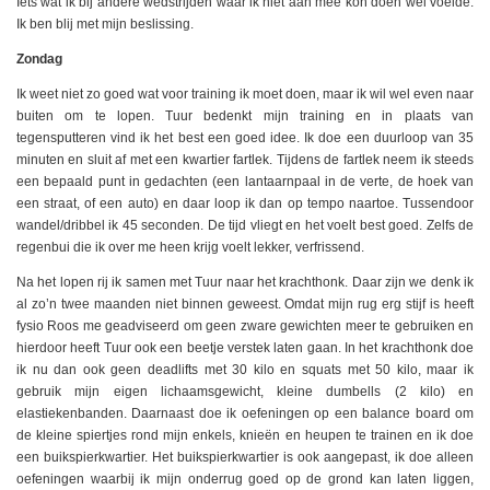
Iets wat ik bij andere wedstrijden waar ik niet aan mee kon doen wel voelde.
Ik ben blij met mijn beslissing.
Zondag
Ik weet niet zo goed wat voor training ik moet doen, maar ik wil wel even naar
buiten om te lopen. Tuur bedenkt mijn training en in plaats van
tegensputteren vind ik het best een goed idee. Ik doe een duurloop van 35
minuten en sluit af met een kwartier fartlek. Tijdens de fartlek neem ik steeds
een bepaald punt in gedachten (een lantaarnpaal in de verte, de hoek van
een straat, of een auto) en daar loop ik dan op tempo naartoe. Tussendoor
wandel/dribbel ik 45 seconden. De tijd vliegt en het voelt best goed. Zelfs de
regenbui die ik over me heen krijg voelt lekker, verfrissend.
Na het lopen rij ik samen met Tuur naar het krachthonk. Daar zijn we denk ik
al zo’n twee maanden niet binnen geweest. Omdat mijn rug erg stijf is heeft
fysio Roos me geadviseerd om geen zware gewichten meer te gebruiken en
hierdoor heeft Tuur ook een beetje verstek laten gaan. In het krachthonk doe
ik nu dan ook geen deadlifts met 30 kilo en squats met 50 kilo, maar ik
gebruik mijn eigen lichaamsgewicht, kleine dumbells (2 kilo) en
elastiekenbanden. Daarnaast doe ik oefeningen op een balance board om
de kleine spiertjes rond mijn enkels, knieën en heupen te trainen en ik doe
een buikspierkwartier. Het buikspierkwartier is ook aangepast, ik doe alleen
oefeningen waarbij ik mijn onderrug goed op de grond kan laten liggen,