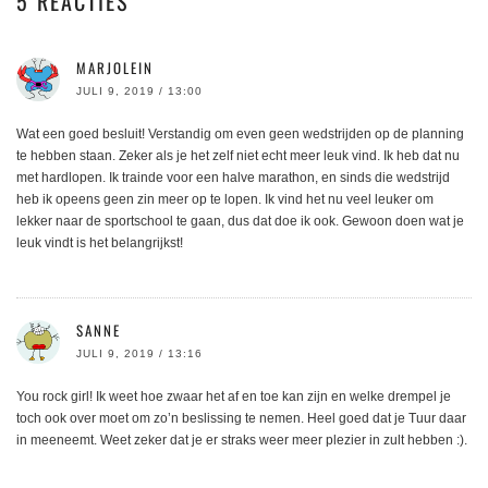
5 REACTIES
MARJOLEIN
JULI 9, 2019 / 13:00
Wat een goed besluit! Verstandig om even geen wedstrijden op de planning
te hebben staan. Zeker als je het zelf niet echt meer leuk vind. Ik heb dat nu
met hardlopen. Ik trainde voor een halve marathon, en sinds die wedstrijd
heb ik opeens geen zin meer op te lopen. Ik vind het nu veel leuker om
lekker naar de sportschool te gaan, dus dat doe ik ook. Gewoon doen wat je
leuk vindt is het belangrijkst!
SANNE
JULI 9, 2019 / 13:16
You rock girl! Ik weet hoe zwaar het af en toe kan zijn en welke drempel je
toch ook over moet om zo’n beslissing te nemen. Heel goed dat je Tuur daar
in meeneemt. Weet zeker dat je er straks weer meer plezier in zult hebben :).