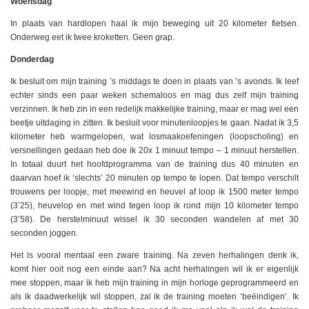
Woensdag
In plaats van hardlopen haal ik mijn beweging uit 20 kilometer fietsen.
Onderweg eet ik twee kroketten. Geen grap.
Donderdag
Ik besluit om mijn training ’s middags te doen in plaats van ’s avonds. Ik leef
echter sinds een paar weken schemaloos en mag dus zelf mijn training
verzinnen. Ik heb zin in een redelijk makkelijke training, maar er mag wel een
beetje uitdaging in zitten. Ik besluit voor minutenloopjes te gaan. Nadat ik 3,5
kilometer heb warmgelopen, wat losmaakoefeningen (loopscholing) en
versnellingen gedaan heb doe ik 20x 1 minuut tempo – 1 minuut herstellen.
In totaal duurt het hoofdprogramma van de training dus 40 minuten en
daarvan hoef ik ‘slechts’ 20 minuten op tempo te lopen. Dat tempo verschilt
trouwens per loopje, met meewind en heuvel af loop ik 1500 meter tempo
(3’25), heuvelop en met wind tegen loop ik rond mijn 10 kilometer tempo
(3’58). De herstelminuut wissel ik 30 seconden wandelen af met 30
seconden joggen.
Het is vooral mentaal een zware training. Na zeven herhalingen denk ik,
komt hier ooit nog een einde aan? Na acht herhalingen wil ik er eigenlijk
mee stoppen, maar ik heb mijn training in mijn horloge geprogrammeerd en
als ik daadwerkelijk wil stoppen, zal ik de training moeten ‘beëindigen’. Ik