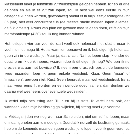
klassement moet je tenminste vijf wedstrijden gelopen hebben. Ik heb er drie
gelopen en als ik er vijf zou lopen, zou ik best wel eens eerste in mijn
categorie kunnen worden, gewoonweg omdat er in mijn leeftijdscategorie (tot
35 jaar) niet veel concurrentie is (de meeste snelle meiden lopen allemaal
de 5 kilometer). Ik was van plan om gewoon mee te gaan doen, zelfs op mijn
marathontempo (4’30) zou ik nog kunnen winnen.
Het loslopen vier uur voor de start voelt ook helemaal niet slecht, maar ik
voel me niet mega fit. Het is warm en benauwd en ik heb eigenlijk helemaal
geen zin in de wedstrijd. Maar ja, dat circuit. Na het lopen stap ik onder de
douche en ik denk ineens, waarom doe ik dit eigenlijk nog? Wie ben ik nu
precies wat aan het bewijzen? Ik neem een drastisch besluit, de komende
twee maanden loop ik geen enkele wedstrijd. Klaar. Geen ‘maar’ of
‘misschien’, gewoon
niet
. Rust. Geen looprust, maar wel wedstrijdrust. Eerst
maar weer eens fit worden en een periode goed trainen, dan denken we
daarna wel weer eens over eventuele wedstrijden.
Ik vertel mijn beslissing aan Tuur en hij is trots. Ik vertel hem ook, dat
wanneer ik aan mijn beslissing ga twijfelen, hij streng moet zijn voor me.
’s Middags rijden we nog wel naar Schipluiden, niet om zelf te lopen, maar
om teamgenoten aan te moedigen. Doordat ik net zélf de beslissing gemaakt
heb om de komende maanden geen wedstrijd te lopen, voel ik geen verdriet.