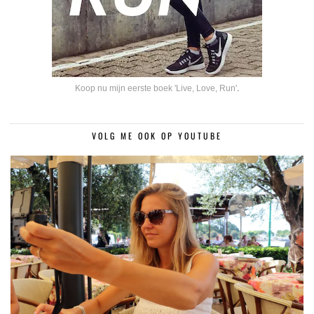
Koop nu mijn eerste boek 'Live, Love, Run'
.
VOLG ME OOK OP YOUTUBE