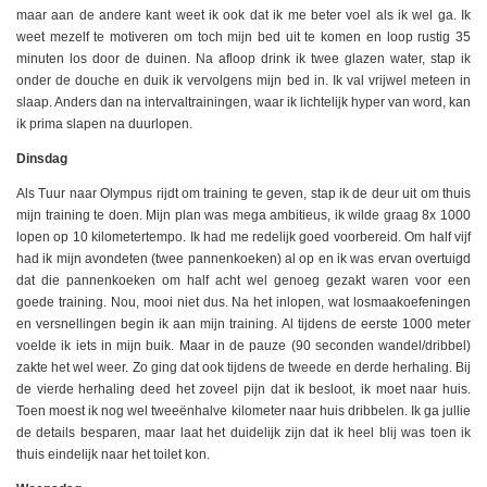
maar aan de andere kant weet ik ook dat ik me beter voel als ik wel ga. Ik
weet mezelf te motiveren om toch mijn bed uit te komen en loop rustig 35
minuten los door de duinen. Na afloop drink ik twee glazen water, stap ik
onder de douche en duik ik vervolgens mijn bed in. Ik val vrijwel meteen in
slaap. Anders dan na intervaltrainingen, waar ik lichtelijk hyper van word, kan
ik prima slapen na duurlopen.
Dinsdag
Als Tuur naar Olympus rijdt om training te geven, stap ik de deur uit om thuis
mijn training te doen. Mijn plan was mega ambitieus, ik wilde graag 8x 1000
lopen op 10 kilometertempo. Ik had me redelijk goed voorbereid. Om half vijf
had ik mijn avondeten (twee pannenkoeken) al op en ik was ervan overtuigd
dat die pannenkoeken om half acht wel genoeg gezakt waren voor een
goede training. Nou, mooi niet dus. Na het inlopen, wat losmaakoefeningen
en versnellingen begin ik aan mijn training. Al tijdens de eerste 1000 meter
voelde ik iets in mijn buik. Maar in de pauze (90 seconden wandel/dribbel)
zakte het wel weer. Zo ging dat ook tijdens de tweede en derde herhaling. Bij
de vierde herhaling deed het zoveel pijn dat ik besloot, ik moet naar huis.
Toen moest ik nog wel tweeënhalve kilometer naar huis dribbelen. Ik ga jullie
de details besparen, maar laat het duidelijk zijn dat ik heel blij was toen ik
thuis eindelijk naar het toilet kon.