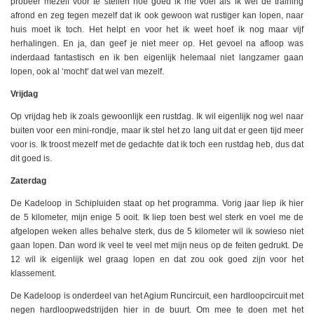
probeer mezelf voor te stellen hoe goed ik me voel als ik wel de training
afrond en zeg tegen mezelf dat ik ook gewoon wat rustiger kan lopen, naar
huis moet ik toch. Het helpt en voor het ik weet hoef ik nog maar vijf
herhalingen. En ja, dan geef je niet meer op. Het gevoel na afloop was
inderdaad fantastisch en ik ben eigenlijk helemaal niet langzamer gaan
lopen, ook al ‘mocht’ dat wel van mezelf.
Vrijdag
Op vrijdag heb ik zoals gewoonlijk een rustdag. Ik wil eigenlijk nog wel naar
buiten voor een mini-rondje, maar ik stel het zo lang uit dat er geen tijd meer
voor is. Ik troost mezelf met de gedachte dat ik toch een rustdag heb, dus dat
dit goed is.
Zaterdag
De Kadeloop in Schipluiden staat op het programma. Vorig jaar liep ik hier
de 5 kilometer, mijn enige 5 ooit. Ik liep toen best wel sterk en voel me de
afgelopen weken alles behalve sterk, dus de 5 kilometer wil ik sowieso niet
gaan lopen. Dan word ik veel te veel met mijn neus op de feiten gedrukt. De
12 wil ik eigenlijk wel graag lopen en dat zou ook goed zijn voor het
klassement.
De Kadeloop is onderdeel van het Agium Runcircuit, een hardloopcircuit met
negen hardloopwedstrijden hier in de buurt. Om mee te doen met het