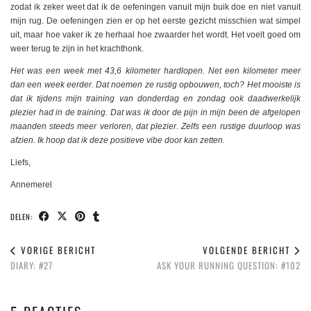
zodat ik zeker weet dat ik de oefeningen vanuit mijn buik doe en niet vanuit
mijn rug. De oefeningen zien er op het eerste gezicht misschien wat simpel
uit, maar hoe vaker ik ze herhaal hoe zwaarder het wordt. Het voelt goed om
weer terug te zijn in het krachthonk.
Het was een week met 43,6 kilometer hardlopen. Net een kilometer meer
dan een week eerder. Dat noemen ze rustig opbouwen, toch? Het mooiste is
dat ik tijdens mijn training van donderdag en zondag ook daadwerkelijk
plezier had in de training. Dat was ik door de pijn in mijn been de afgelopen
maanden steeds meer verloren, dat plezier. Zelfs een rustige duurloop was
afzien. Ik hoop dat ik deze positieve vibe door kan zetten.
Liefs,
Annemerel
DELEN:
VORIGE BERICHT
VOLGENDE BERICHT
DIARY: #27
ASK YOUR RUNNING QUESTION: #102