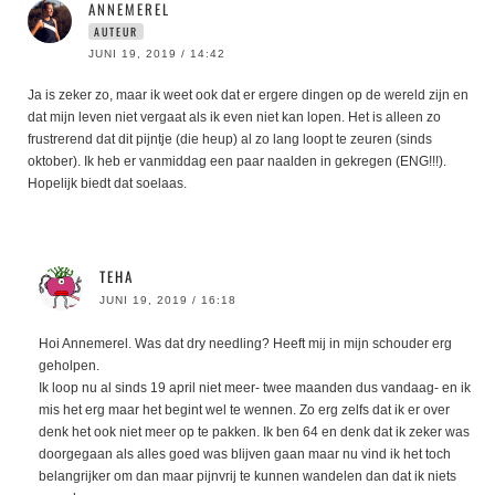
ANNEMEREL
AUTEUR
JUNI 19, 2019 / 14:42
Ja is zeker zo, maar ik weet ook dat er ergere dingen op de wereld zijn en
dat mijn leven niet vergaat als ik even niet kan lopen. Het is alleen zo
frustrerend dat dit pijntje (die heup) al zo lang loopt te zeuren (sinds
oktober). Ik heb er vanmiddag een paar naalden in gekregen (ENG!!!).
Hopelijk biedt dat soelaas.
TEHA
JUNI 19, 2019 / 16:18
Hoi Annemerel. Was dat dry needling? Heeft mij in mijn schouder erg
geholpen.
Ik loop nu al sinds 19 april niet meer- twee maanden dus vandaag- en ik
mis het erg maar het begint wel te wennen. Zo erg zelfs dat ik er over
denk het ook niet meer op te pakken. Ik ben 64 en denk dat ik zeker was
doorgegaan als alles goed was blijven gaan maar nu vind ik het toch
belangrijker om dan maar pijnvrij te kunnen wandelen dan dat ik niets