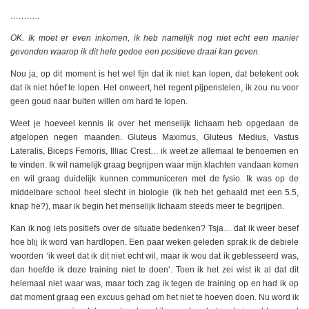
………..
OK. Ik moet er even inkomen, ik heb namelijk nog niet echt een manier
gevonden waarop ik dit hele gedoe een positieve draai kan geven.
Nou ja, op dit moment is het wel fijn dat ik niet kan lopen, dat betekent ook
dat ik niet hóef te lopen. Het onweert, het regent pijpenstelen, ik zou nu voor
geen goud naar buiten willen om hard te lopen.
Weet je hoeveel kennis ik over het menselijk lichaam heb opgedaan de
afgelopen negen maanden. Gluteus Maximus, Gluteus Medius, Vastus
Lateralis, Biceps Femoris, Illiac Crest… ik weet ze allemaal te benoemen en
te vinden. Ik wil namelijk graag begrijpen waar mijn klachten vandaan komen
en wil graag duidelijk kunnen communiceren met de fysio. Ik was op de
middelbare school heel slecht in biologie (ik heb het gehaald met een 5.5,
knap he?), maar ik begin het menselijk lichaam steeds meer te begrijpen.
Kan ik nog iets positiefs over de situatie bedenken? Tsja… dat ik weer besef
hoe blij ik word van hardlopen. Een paar weken geleden sprak ik de debiele
woorden ‘ik weet dat ik dit niet echt wil, maar ik wou dat ik geblesseerd was,
dan hoefde ik deze training niet te doen’. Toen ik het zei wist ik al dat dit
helemaal niet waar was, maar toch zag ik tegen de training op en had ik op
dat moment graag een excuus gehad om het niet te hoeven doen. Nu word ik