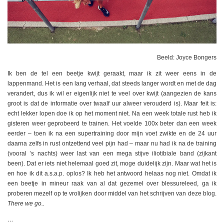
Beeld: Joyce Bongers
Ik ben de tel een beetje kwijt geraakt, maar ik zit weer eens in de
lappenmand. Het is een lang verhaal, dat steeds langer wordt en met de dag
verandert, dus ik wil er eigenlijk niet te veel over kwijt (aangezien de kans
groot is dat de informatie over twaalf uur alweer verouderd is). Maar feit is:
echt lekker lopen doe ik op het moment niet. Na een week totale rust heb ik
gisteren weer geprobeerd te trainen. Het voelde 100x beter dan een week
eerder – toen ik na een supertraining door mijn voet zwikte en de 24 uur
daarna zelfs in rust ontzettend veel pijn had – maar nu had ik na de training
(vooral ’s nachts) weer last van een mega stijve iliotibiale band (zijkant
been). Dat er iets niet helemaal goed zit, moge duidelijk zijn. Maar wat het is
en hoe ik dit a.s.a.p. oplos? Ik heb het antwoord helaas nog niet. Omdat ik
een beetje in mineur raak van al dat gezemel over blessureleed, ga ik
proberen mezelf op te vrolijken door middel van het schrijven van deze blog.
There we go..
…