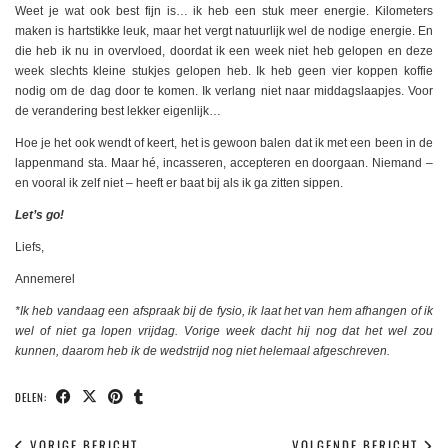
Weet je wat ook best fijn is… ik heb een stuk meer energie. Kilometers
maken is hartstikke leuk, maar het vergt natuurlijk wel de nodige energie. En
die heb ik nu in overvloed, doordat ik een week niet heb gelopen en deze
week slechts kleine stukjes gelopen heb. Ik heb geen vier koppen koffie
nodig om de dag door te komen. Ik verlang niet naar middagslaapjes. Voor
de verandering best lekker eigenlijk…
Hoe je het ook wendt of keert, het is gewoon balen dat ik met een been in de
lappenmand sta. Maar hé, incasseren, accepteren en doorgaan. Niemand –
en vooral ik zelf niet – heeft er baat bij als ik ga zitten sippen.
Let’s go!
Liefs,
Annemerel
*Ik heb vandaag een afspraak bij de fysio, ik laat het van hem afhangen of ik
wel of niet ga lopen vrijdag. Vorige week dacht hij nog dat het wel zou
kunnen, daarom heb ik de wedstrijd nog niet helemaal afgeschreven.
DELEN:
VORIGE BERICHT
VOLGENDE BERICHT