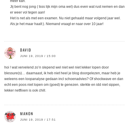
meer kan.
Jij bent nog jong ( tsss lijk mijn oma wel) dus even wat rust nemen en dan
er weer vol tegen aan!
Het is net als met een examen. Nu niet gehaald maar volgend jaar wel.
Als je het maar haalt:). Niemand vraagt er naar over 10 jaar!
DAVID
JUNI 19, 2019 / 15:00
hoi ! wat vervelend zo’n slepend wel niet wel niet lekker lopen door
blessure(s)… daarnaast, ik heb niet heel je blog doorgelezen, maar heb je
weleens een loopanalyse gedaan incl schoenadvies? Of shockwave en dan
echt een poos niet lopen om (goed) te genezen. sterkte en idd niet sippen,
lekker netflixen is ook chill.
MANON
JUNI 19, 2019 / 17:51