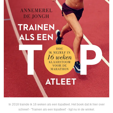
In 2018 trainde ik 16 weken als een topatleet. Het boek dat ik hier over
schreef - 'Trainen als een topatleet' - ligt nu in de winkel.