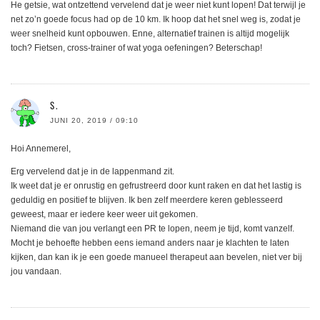
He getsie, wat ontzettend vervelend dat je weer niet kunt lopen! Dat terwijl je
net zo’n goede focus had op de 10 km. Ik hoop dat het snel weg is, zodat je
weer snelheid kunt opbouwen. Enne, alternatief trainen is altijd mogelijk
toch? Fietsen, cross-trainer of wat yoga oefeningen? Beterschap!
S.
JUNI 20, 2019 / 09:10
Hoi Annemerel,
Erg vervelend dat je in de lappenmand zit.
Ik weet dat je er onrustig en gefrustreerd door kunt raken en dat het lastig is
geduldig en positief te blijven. Ik ben zelf meerdere keren geblesseerd
geweest, maar er iedere keer weer uit gekomen.
Niemand die van jou verlangt een PR te lopen, neem je tijd, komt vanzelf.
Mocht je behoefte hebben eens iemand anders naar je klachten te laten
kijken, dan kan ik je een goede manueel therapeut aan bevelen, niet ver bij
jou vandaan.