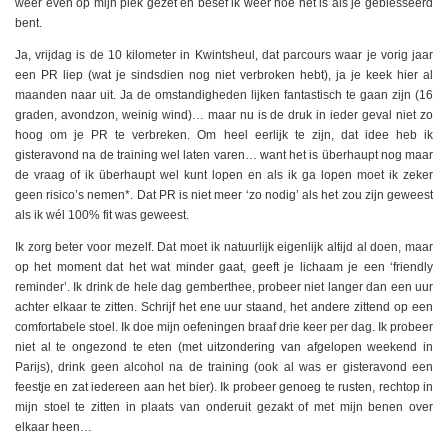
weer even op mijn plek gezet en besef ik weer hoe het is als je geblesseerd
bent.
Ja, vrijdag is de 10 kilometer in Kwintsheul, dat parcours waar je vorig jaar
een PR liep (wat je sindsdien nog niet verbroken hebt), ja je keek hier al
maanden naar uit. Ja de omstandigheden lijken fantastisch te gaan zijn (16
graden, avondzon, weinig wind)… maar nu is de druk in ieder geval niet zo
hoog om je PR te verbreken. Om heel eerlijk te zijn, dat idee heb ik
gisteravond na de training wel laten varen… want het is überhaupt nog maar
de vraag of ik überhaupt wel kunt lopen en als ik ga lopen moet ik zeker
geen risico’s nemen*. Dat PR is niet meer ‘zo nodig’ als het zou zijn geweest
als ik wél 100% fit was geweest.
Ik zorg beter voor mezelf. Dat moet ik natuurlijk eigenlijk altijd al doen, maar
op het moment dat het wat minder gaat, geeft je lichaam je een ‘friendly
reminder’. Ik drink de hele dag gemberthee, probeer niet langer dan een uur
achter elkaar te zitten. Schrijf het ene uur staand, het andere zittend op een
comfortabele stoel. Ik doe mijn oefeningen braaf drie keer per dag. Ik probeer
niet al te ongezond te eten (met uitzondering van afgelopen weekend in
Parijs), drink geen alcohol na de training (ook al was er gisteravond een
feestje en zat iedereen aan het bier). Ik probeer genoeg te rusten, rechtop in
mijn stoel te zitten in plaats van onderuit gezakt of met mijn benen over
elkaar heen…