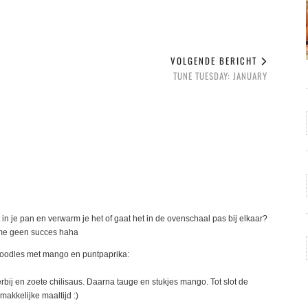
VOLGENDE BERICHT
TUNE TUESDAY: JANUARY
t in je pan en verwarm je het of gaat het in de ovenschaal pas bij elkaar?
t me geen succes haha
s noodles met mango en puntpaprika:
rbij en zoete chilisaus. Daarna tauge en stukjes mango. Tot slot de
akkelijke maaltijd :)