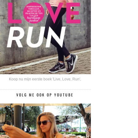
Koop nu mijn eerste boek 'Live, Love, Run'
.
VOLG ME OOK OP YOUTUBE