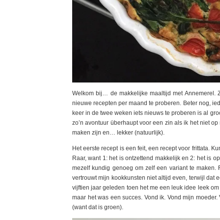
Welkom bij… de makkelijke maaltijd met Annemerel. Z
nieuwe recepten per maand te proberen. Beter nog, ie
keer in de twee weken iets nieuws te proberen is al gro
zo’n avontuur überhaupt voor een zin als ik het niet o
maken zijn en… lekker (natuurlijk).
Het eerste recept is een feit, een recept voor frittata. 
Raar, want 1: het is ontzettend makkelijk en 2: het is o
mezelf kundig genoeg om zelf een variant te maken. 
vertrouwt mijn kookkunsten niet altijd even, terwijl dat 
vijftien jaar geleden toen het me een leuk idee leek o
maar het was een succes. Vond ik. Vond mijn moeder. V
(want dat is groen).