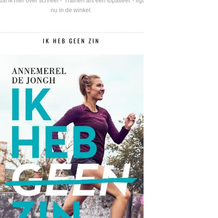
dat ik hier over schreef - 'Trainen als een topatleet' - ligt
nu in de winkel.
IK HEB GEEN ZIN