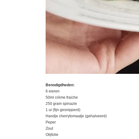
Benodigdheden:
6 eieren
50ml crème fraiche
250 gram spinazie
1 ui (fijn gesnipperd)
Handje cherrytomaatje (gehalveerd)
Peper
Zout
Olijfolie