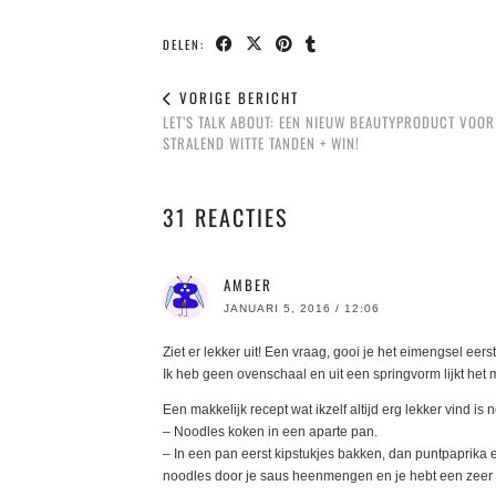
DELEN:
VORIGE BERICHT
LET’S TALK ABOUT: EEN NIEUW BEAUTYPRODUCT VOOR
STRALEND WITTE TANDEN + WIN!
31 REACTIES
AMBER
JANUARI 5, 2016 / 12:06
Ziet er lekker uit! Een vraag, gooi je het eimengsel eers
Ik heb geen ovenschaal en uit een springvorm lijkt he
Een makkelijk recept wat ikzelf altijd erg lekker vind i
– Noodles koken in een aparte pan.
– In een pan eerst kipstukjes bakken, dan puntpaprika e
noodles door je saus heenmengen en je hebt een zeer m