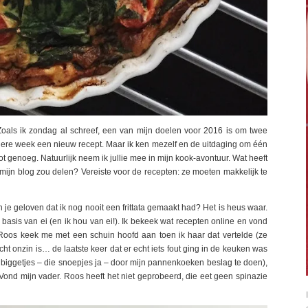
oals ik zondag al schreef, een van mijn doelen voor 2016 is om twee
dere week een nieuw recept. Maar ik ken mezelf en de uitdaging om één
ot genoeg. Natuurlijk neem ik jullie mee in mijn kook-avontuur. Wat heeft
p mijn blog zou delen? Vereiste voor de recepten: ze moeten makkelijk te
Kun je geloven dat ik nog nooit een frittata gemaakt had? Het is heus waar.
p basis van ei (en ik hou van ei!). Ik bekeek wat recepten online en vond
Roos keek me met een schuin hoofd aan toen ik haar dat vertelde (ze
echt onzin is… de laatste keer dat er echt iets fout ging in de keuken was
m biggetjes – die snoepjes ja – door mijn pannenkoeken beslag te doen),
ond mijn vader. Roos heeft het niet geprobeerd, die eet geen spinazie