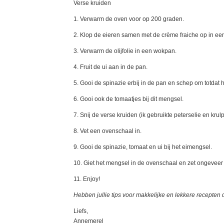
Verse kruiden
1. Verwarm de oven voor op 200 graden.
2. Klop de eieren samen met de crème fraiche op in een
3. Verwarm de olijfolie in een wokpan.
4. Fruit de ui aan in de pan.
5. Gooi de spinazie erbij in de pan en schep om totdat h
6. Gooi ook de tomaatjes bij dit mengsel.
7. Snij de verse kruiden (ik gebruikte peterselie en krul
8. Vet een ovenschaal in.
9. Gooi de spinazie, tomaat en ui bij het eimengsel.
10. Giet het mengsel in de ovenschaal en zet ongeveer 
11. Enjoy!
Hebben jullie tips voor makkelijke en lekkere recepten
Liefs,
Annemerel