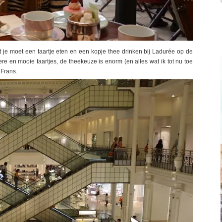
t je moet een taartje eten en een kopje thee drinken bij Ladurée op de
e en mooie taartjes, de theekeuze is enorm (en alles wat ik tot nu toe
 Frans.