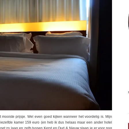
 mooiste prijsje. Wel even goed kijken wanneer het voordelig is. Mijn
diezelfde kamer 159 euro (en heb ik dus helaas maar een ander hotel
r net zo laag en zelfs tussen Kerst en Oud & Nieuw slaap je er voor nog