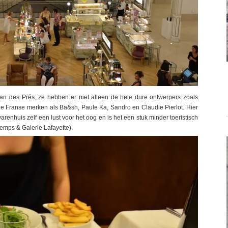
n des Prés, ze hebben er niet alleen de hele dure ontwerpers zoals
he Franse merken als Ba&sh, Paule Ka, Sandro en Claudie Pierlot. Hier
warenhuis zelf een lust voor het oog en is het een stuk minder toeristisch
mps & Galerie Lafayette).