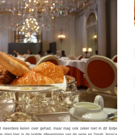
al meerdere keren over gehad, maar mag ook zeker niet in dit lijstje
ie sliep hier in de laatste afleveringen van de serie en Sarah Jessica