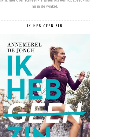
dat ik hier over schreef - 'Trainen als een topatleet' - ligt
nu in de winkel.
IK HEB GEEN ZIN