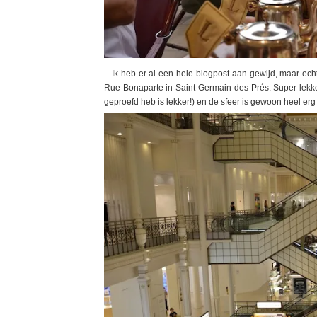
– Ik heb er al een hele blogpost aan gewijd, maar ech
Rue Bonaparte in Saint-Germain des Prés. Super lekker
geproefd heb is lekker!) en de sfeer is gewoon heel erg