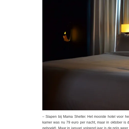
– Slapen bij Mama Shelter. Het mooiste hotel voor het
kamer was nu 79 euro per nacht, maar in oktober is 
geboekt). Maar in januari volgend jaar is de prijs wee