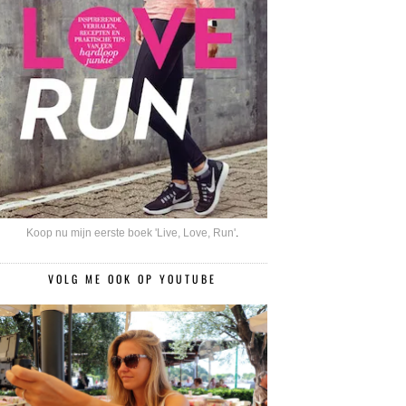
Koop nu mijn eerste boek 'Live, Love, Run'
.
VOLG ME OOK OP YOUTUBE