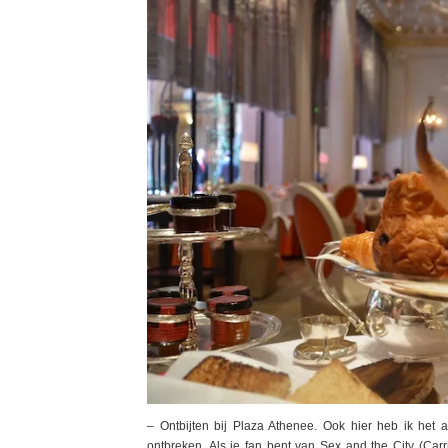
– Ontbijten bij Plaza Athenee. Ook hier heb ik het 
ontbreken. Als je fan bent van Sex and the City (Carr