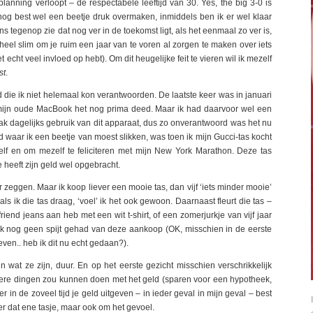
planning verloopt – de respectabele leeftijd van 30. Yes, the big 3-0 is
nog best wel een beetje druk overmaken, inmiddels ben ik er wel klaar
s tegenop zie dat nog ver in de toekomst ligt, als het eenmaal zo ver is,
 heel slim om je ruim een jaar van te voren al zorgen te maken over iets
 echt veel invloed op hebt). Om dit heugelijke feit te vieren wil ik mezelf
st
.
d die ik niet helemaal kon verantwoorden. De laatste keer was in januari
l mijn oude MacBook het nog prima deed. Maar ik had daarvoor wel een
 dagelijks gebruik van dit apparaat, dus zo onverantwoord was het nu
d waar ik een beetje van moest slikken, was toen ik mijn Gucci-tas kocht
lf en om mezelf te feliciteren met mijn New York Marathon. Deze tas
ie heeft zijn geld wel opgebracht.
r zeggen. Maar ik koop liever een mooie tas, dan vijf ‘iets minder mooie’
ls ik die tas draag, ‘voel’ ik het ook gewoon. Daarnaast fleurt die tas –
friend jeans aan heb met een wit t-shirt, of een zomerjurkje van vijf jaar
ook nog geen spijt gehad van deze aankoop (OK, misschien in de eerste
ven.. heb ik dit nu echt gedaan?).
 wat ze zijn, duur. En op het eerste gezicht misschien verschrikkelijk
igere dingen zou kunnen doen met het geld (sparen voor een hypotheek,
in de zoveel tijd je geld uitgeven – in ieder geval in mijn geval – best
ver dat ene tasje, maar ook om het gevoel.