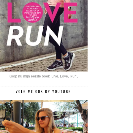
Koop nu mijn eerste boek 'Live, Love, Run'
.
VOLG ME OOK OP YOUTUBE