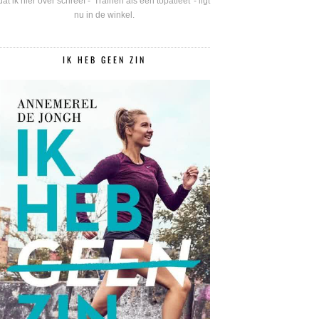
dat ik hier over schreef - 'Trainen als een topatleet' - ligt
nu in de winkel.
IK HEB GEEN ZIN