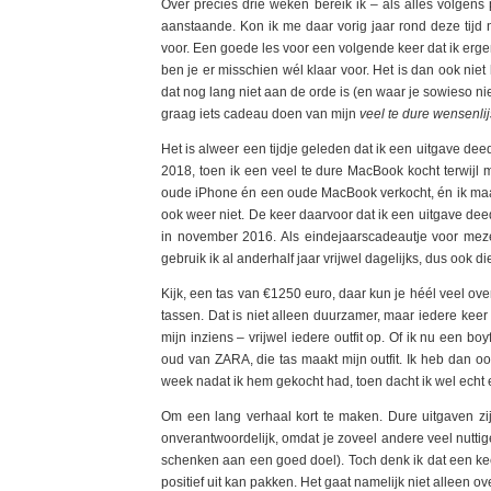
Over precies drie weken bereik ik – als alles volgens 
aanstaande. Kon ik me daar vorig jaar rond deze tijd 
voor. Een goede les voor een volgende keer dat ik ergen
ben je er misschien wél klaar voor. Het is dan ook niet
dat nog lang niet aan de orde is (en waar je sowieso niet
graag iets cadeau doen van mijn
veel te dure wensenlij
Het is alweer een tijdje geleden dat ik een uitgave dee
2018, toen ik een veel te dure MacBook kocht terwij
oude iPhone én een oude MacBook verkocht, én ik maak
ook weer niet. De keer daarvoor dat ik een uitgave dee
in november 2016. Als eindejaarscadeautje voor meze
gebruik ik al anderhalf jaar vrijwel dagelijks, dus ook d
Kijk, een tas van €1250 euro, daar kun je héél veel ove
tassen. Dat is niet alleen duurzamer, maar iedere keer a
mijn inziens – vrijwel iedere outfit op. Of ik nu een boy
oud van ZARA, die tas maakt mijn outfit. Ik heb dan 
week nadat ik hem gekocht had, toen dacht ik wel echt e
Om een lang verhaal kort te maken. Dure uitgaven zijn
onverantwoordelijk, omdat je zoveel andere veel nutt
schenken aan een goed doel). Toch denk ik dat een keer 
positief uit kan pakken. Het gaat namelijk niet alleen o