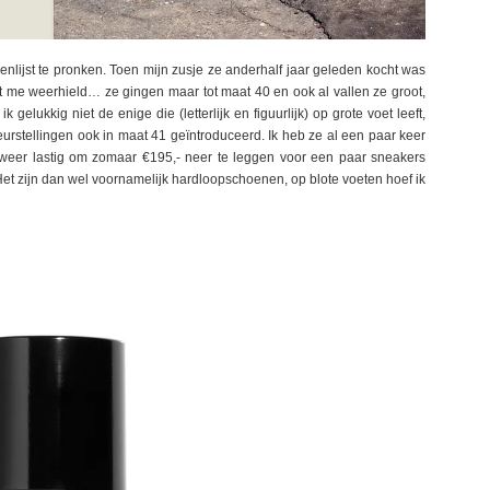
lijst te pronken. Toen mijn zusje ze anderhalf jaar geleden kocht was
dat me weerhield… ze gingen maar tot maat 40 en ook al vallen ze groot,
elukkig niet de enige die (letterlijk en figuurlijk) op grote voet leeft,
urstellingen ook in maat 41 geïntroduceerd. Ik heb ze al een paar keer
weer lastig om zomaar €195,- neer te leggen voor een paar sneakers
. Het zijn dan wel voornamelijk hardloopschoenen, op blote voeten hoef ik