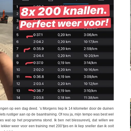
ingen op een dag deed. ’s Morgens liep ik 14 kilometer door de duinen
iets rustiger aan op de baantraining. Of nou ja, mijn tempo was best wel
jes wat op het programma stond. Ik ben net blessurevrij, dat willen we
ekker weer voor een training met 200’tjes en ik liep sneller dan ik ooit