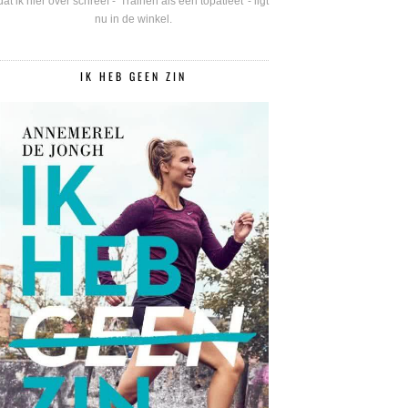
dat ik hier over schreef - 'Trainen als een topatleet' - ligt
nu in de winkel.
IK HEB GEEN ZIN