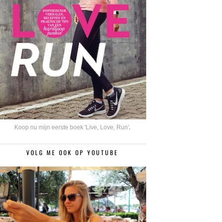
Koop nu mijn eerste boek 'Live, Love, Run'
.
VOLG ME OOK OP YOUTUBE