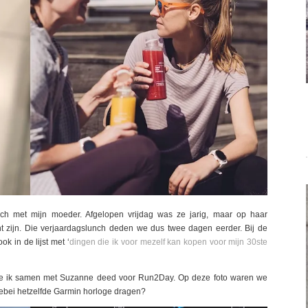
h met mijn moeder. Afgelopen vrijdag was ze jarig, maar op haar
t zijn. Die verjaardagslunch deden we dus twee dagen eerder. Bij de
k in de lijst met ‘
dingen die ik voor mezelf kan kopen voor mijn 30ste
ie ik samen met Suzanne deed voor Run2Day. Op deze foto waren we
llebei hetzelfde Garmin horloge dragen?