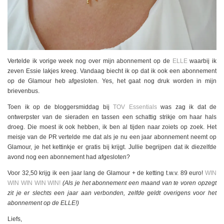
Vertelde ik vorige week nog over mijn abonnement op de
ELLE
waarbij ik
zeven Essie lakjes kreeg. Vandaag biecht ik op dat ik ook een abonnement
op de Glamour heb afgesloten. Yes, het gaat nog druk worden in mijn
brievenbus.
Toen ik op de bloggersmiddag bij
TOV Essentials
was zag ik dat de
ontwerpster van de sieraden en tassen een schattig strikje om haar hals
droeg. Die moest ik ook hebben, ik ben al tijden naar zoiets op zoek. Het
meisje van de PR vertelde me dat als je nu een jaar abonnement neemt op
Glamour, je het kettinkje er gratis bij krijgt. Jullie begrijpen dat ik diezelfde
avond nog een abonnement had afgesloten?
Voor 32,50 krijg ik een jaar lang de Glamour + de ketting t.w.v. 89 euro!
WIN
WIN WIN WIN WIN!
(Als je het abonnement een maand van te voren opzegt
zit je er slechts een jaar aan verbonden, zelfde geldt overigens voor het
abonnement op de ELLE!)
Liefs,