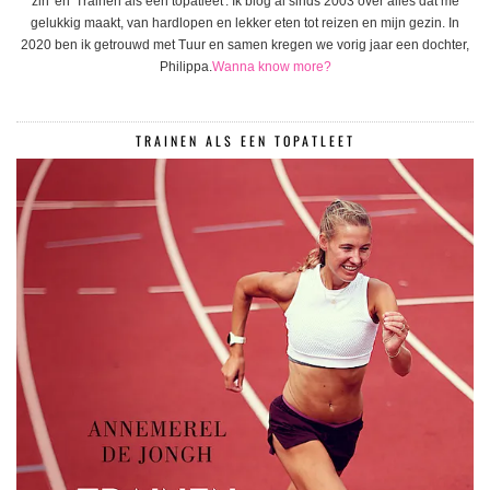
zin' en 'Trainen als een topatleet'. Ik blog al sinds 2003 over alles dat me
gelukkig maakt, van hardlopen en lekker eten tot reizen en mijn gezin. In
2020 ben ik getrouwd met Tuur en samen kregen we vorig jaar een dochter,
Philippa.
Wanna know more?
TRAINEN ALS EEN TOPATLEET