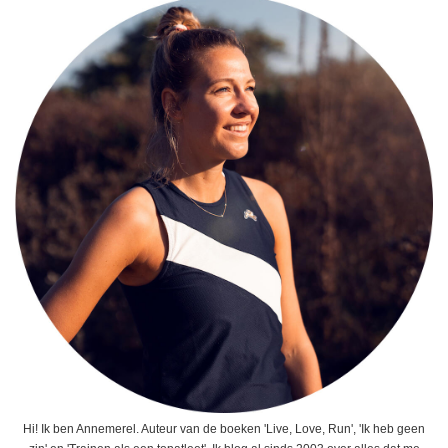
Hi! Ik ben Annemerel. Auteur van de boeken 'Live, Love, Run', 'Ik heb geen