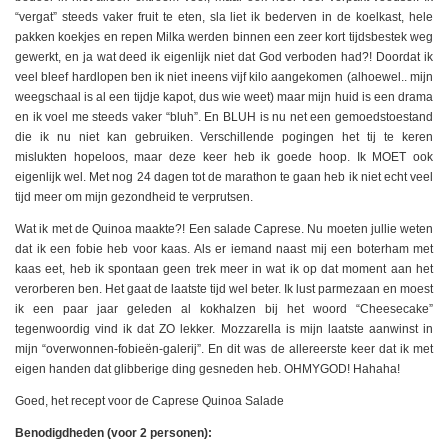
“vergat” steeds vaker fruit te eten, sla liet ik bederven in de koelkast, hele
pakken koekjes en repen Milka werden binnen een zeer kort tijdsbestek weg
gewerkt, en ja wat deed ik eigenlijk niet dat God verboden had?! Doordat ik
veel bleef hardlopen ben ik niet ineens vijf kilo aangekomen (alhoewel.. mijn
weegschaal is al een tijdje kapot, dus wie weet) maar mijn huid is een drama
en ik voel me steeds vaker “bluh”. En BLUH is nu net een gemoedstoestand
die ik nu niet kan gebruiken. Verschillende pogingen het tij te keren
mislukten hopeloos, maar deze keer heb ik goede hoop. Ik MOET ook
eigenlijk wel. Met nog 24 dagen tot de marathon te gaan heb ik niet echt veel
tijd meer om mijn gezondheid te verprutsen.
Wat ik met de Quinoa maakte?! Een salade Caprese. Nu moeten jullie weten
dat ik een fobie heb voor kaas. Als er iemand naast mij een boterham met
kaas eet, heb ik spontaan geen trek meer in wat ik op dat moment aan het
verorberen ben. Het gaat de laatste tijd wel beter. Ik lust parmezaan en moest
ik een paar jaar geleden al kokhalzen bij het woord “Cheesecake”
tegenwoordig vind ik dat ZO lekker. Mozzarella is mijn laatste aanwinst in
mijn “overwonnen-fobieën-galerij”. En dit was de allereerste keer dat ik met
eigen handen dat glibberige ding gesneden heb. OHMYGOD! Hahaha!
Goed, het recept voor de Caprese Quinoa Salade
Benodigdheden (voor 2 personen):