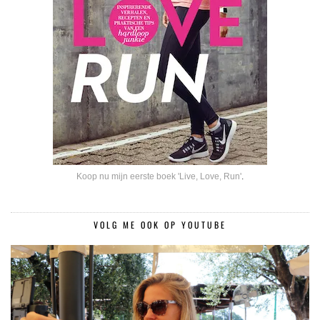
Koop nu mijn eerste boek 'Live, Love, Run'
.
VOLG ME OOK OP YOUTUBE