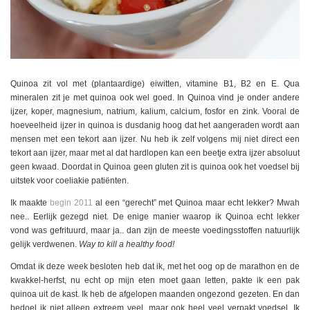
Quinoa zit vol met (plantaardige) eiwitten, vitamine B1, B2 en E. Qua
mineralen zit je met quinoa ook wel goed. In Quinoa vind je onder andere
ijzer, koper, magnesium, natrium, kalium, calcium, fosfor en zink. Vooral de
hoeveelheid ijzer in quinoa is dusdanig hoog dat het aangeraden wordt aan
mensen met een tekort aan ijzer. Nu heb ik zelf volgens mij niet direct een
tekort aan ijzer, maar met al dat hardlopen kan een beetje extra ijzer absoluut
geen kwaad. Doordat in Quinoa geen gluten zit is quinoa ook het voedsel bij
uitstek voor coeliakie patiënten.
Ik maakte
begin 2011
al een “gerecht” met Quinoa maar echt lekker? Mwah
nee.. Eerlijk gezegd niet. De enige manier waarop ik Quinoa echt lekker
vond was gefrituurd, maar ja.. dan zijn de meeste voedingsstoffen natuurlijk
gelijk verdwenen.
Way to kill a healthy food!
Omdat ik deze week besloten heb dat ik, met het oog op de marathon en de
kwakkel-herfst, nu echt op mijn eten moet gaan letten, pakte ik een pak
quinoa uit de kast. Ik heb de afgelopen maanden ongezond gezeten. En dan
bedoel ik niet alleen extreem veel, maar ook heel veel verpakt voedsel. Ik