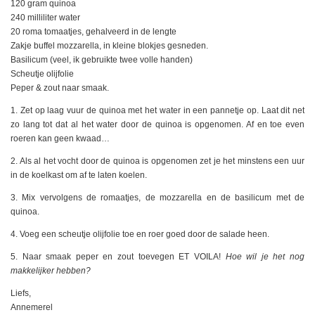
120 gram quinoa
240 milliliter water
20 roma tomaatjes, gehalveerd in de lengte
Zakje buffel mozzarella, in kleine blokjes gesneden.
Basilicum (veel, ik gebruikte twee volle handen)
Scheutje olijfolie
Peper & zout naar smaak.
1. Zet op laag vuur de quinoa met het water in een pannetje op. Laat dit net
zo lang tot dat al het water door de quinoa is opgenomen. Af en toe even
roeren kan geen kwaad…
2. Als al het vocht door de quinoa is opgenomen zet je het minstens een uur
in de koelkast om af te laten koelen.
3. Mix vervolgens de romaatjes, de mozzarella en de basilicum met de
quinoa.
4. Voeg een scheutje olijfolie toe en roer goed door de salade heen.
5. Naar smaak peper en zout toevegen ET VOILA!
Hoe wil je het nog
makkelijker hebben?
Liefs,
Annemerel