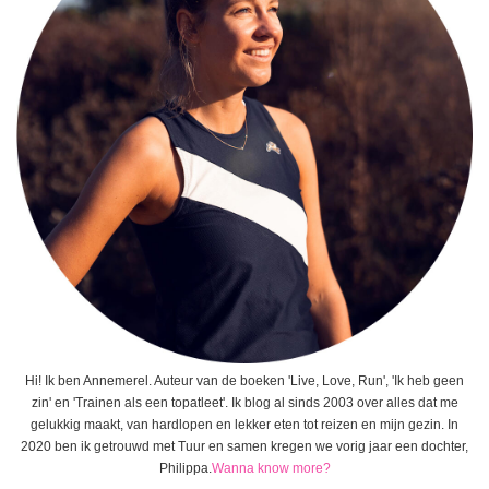
Hi! Ik ben Annemerel. Auteur van de boeken 'Live, Love, Run', 'Ik heb geen
zin' en 'Trainen als een topatleet'. Ik blog al sinds 2003 over alles dat me
gelukkig maakt, van hardlopen en lekker eten tot reizen en mijn gezin. In
2020 ben ik getrouwd met Tuur en samen kregen we vorig jaar een dochter,
Philippa.
Wanna know more?