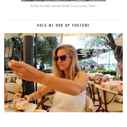
Koop nu mijn eerste boek 'Live, Love, Run'
.
VOLG ME OOK OP YOUTUBE