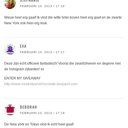
FEBRUARI 10, 2013 / 17:16
Wauw heel erg gaaf! Ik vind die witte links boven heel erg gaaf en de zwarte
New York ook heel erg leuk.
EVA
FEBRUARI 10, 2013 / 17:17
Deze zijn echt officieel fantastisch! Vooral die zwart/zilveren en degene met
de hologram zijkanten! xx
ENTER MY GIVEAWAY
http://www.creativityandchocolate.blogspot.com
DEBORAH
FEBRUARI 10, 2013 / 17:19
De New york en Tokyo vind ik echt heel gaaf!