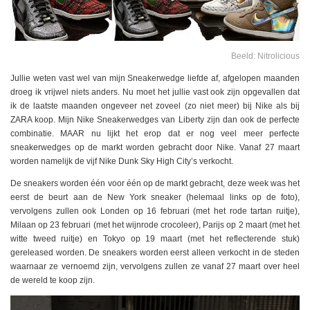
Beeld: Nitrolicious
Jullie weten vast wel van mijn Sneakerwedge liefde af, afgelopen maanden
droeg ik vrijwel niets anders. Nu moet het jullie vast ook zijn opgevallen dat
ik de laatste maanden ongeveer net zoveel (zo niet meer) bij Nike als bij
ZARA koop. Mijn Nike Sneakerwedges van Liberty zijn dan ook de perfecte
combinatie. MAAR nu lijkt het erop dat er nog veel meer perfecte
sneakerwedges op de markt worden gebracht door Nike. Vanaf 27 maart
worden namelijk de vijf Nike Dunk Sky High City’s verkocht.
De sneakers worden één voor één op de markt gebracht, deze week was het
eerst de beurt aan de New York sneaker (helemaal links op de foto),
vervolgens zullen ook Londen op 16 februari (met het rode tartan ruitje),
Milaan op 23 februari (met het wijnrode crocoleer), Parijs op 2 maart (met het
witte tweed ruitje) en Tokyo op 19 maart (met het reflecterende stuk)
gereleased worden. De sneakers worden eerst alleen verkocht in de steden
waarnaar ze vernoemd zijn, vervolgens zullen ze vanaf 27 maart over heel
de wereld te koop zijn.