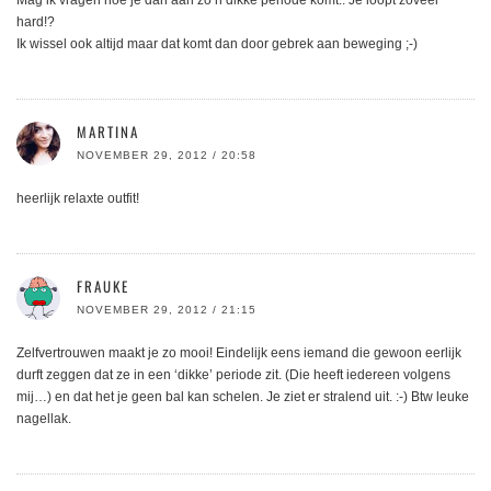
Mag ik vragen hoe je dan aan zo’n dikke periode komt.. Je loopt zoveel
hard!?
Ik wissel ook altijd maar dat komt dan door gebrek aan beweging ;-)
MARTINA
NOVEMBER 29, 2012 / 20:58
heerlijk relaxte outfit!
FRAUKE
NOVEMBER 29, 2012 / 21:15
Zelfvertrouwen maakt je zo mooi! Eindelijk eens iemand die gewoon eerlijk
durft zeggen dat ze in een ‘dikke’ periode zit. (Die heeft iedereen volgens
mij…) en dat het je geen bal kan schelen. Je ziet er stralend uit. :-) Btw leuke
nagellak.