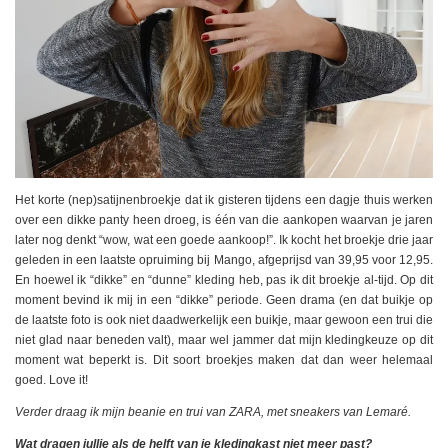
Het korte (nep)satijnenbroekje dat ik gisteren tijdens een dagje thuis werken
over een dikke panty heen droeg, is één van die aankopen waarvan je jaren
later nog denkt “wow, wat een goede aankoop!”. Ik kocht het broekje drie jaar
geleden in een laatste opruiming bij Mango, afgeprijsd van 39,95 voor 12,95.
En hoewel ik “dikke” en “dunne” kleding heb, pas ik dit broekje al-tijd. Op dit
moment bevind ik mij in een “dikke” periode. Geen drama (en dat buikje op
de laatste foto is ook niet daadwerkelijk een buikje, maar gewoon een trui die
niet glad naar beneden valt), maar wel jammer dat mijn kledingkeuze op dit
moment wat beperkt is. Dit soort broekjes maken dat dan weer helemaal
goed. Love it!
Verder draag ik mijn beanie en trui van ZARA, met sneakers van Lemaré.
Wat dragen jullie als de helft van je kledingkast niet meer past?