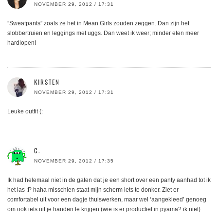
NOVEMBER 29, 2012 / 17:31
”Sweatpants” zoals ze het in Mean Girls zouden zeggen. Dan zijn het
slobbertruien en leggings met uggs. Dan weet ik weer; minder eten meer
hardlopen!
KIRSTEN
NOVEMBER 29, 2012 / 17:31
Leuke outfit (:
C.
NOVEMBER 29, 2012 / 17:35
Ik had helemaal niet in de gaten dat je een short over een panty aanhad tot ik
het las :P haha misschien staat mijn scherm iets te donker. Ziet er
comfortabel uit voor een dagje thuiswerken, maar wel ‘aangekleed’ genoeg
om ook iets uit je handen te krijgen (wie is er productief in pyama? ik niet)