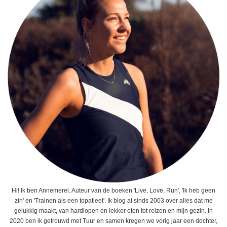
Hi! Ik ben Annemerel. Auteur van de boeken 'Live, Love, Run', 'Ik heb geen
zin' en 'Trainen als een topatleet'. Ik blog al sinds 2003 over alles dat me
gelukkig maakt, van hardlopen en lekker eten tot reizen en mijn gezin. In
2020 ben ik getrouwd met Tuur en samen kregen we vorig jaar een dochter,