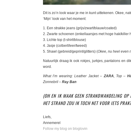
Dit is zo’n look waar je me in kunt uittekenen. Okee, nat
‘Mijn’ look van het moment:
1. Een strakke jeans (grijs/zwart/blauw/coated)
2. Zwarte schoenen (enkellaarsjes met hoge hak/killer 
3. Lichte top (t-shirt/blouse)
4. Jasje (colbert/leer/tweed)
5. Shawl (gebreid/geprint/glitters) (
Okee, nu heel even n
Natuurlijk draag ik ook rokjes, jurkjes, pantalons en di
word.
What I’m wearing: Leather Jacket –
ZARA
, Top –
H
Zonnebril –
Ray Ban
(OH EN IK MAAK GEEN STRANDWANDELING OP 
HET STRAND ZOU IK TOCH NET VOOR IETS PRAK
Liefs,
Annemerel
Follow my blog on bloglovin