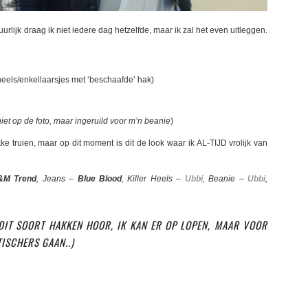
uurlijk draag ik niet iedere dag hetzelfde, maar ik zal het even uitleggen.
heels/enkellaarsjes met ‘beschaafde’ hak)
iet op de foto, maar ingeruild voor m’n beanie
)
kke truien, maar op dit moment is dit de look waar ik AL-TIJD vrolijk van
&M Trend
, Jeans –
Blue Blood
, Killer Heels –
Ubbi
, Beanie –
Ubbi
,
DIT SOORT HAKKEN HOOR, IK KAN ER OP LOPEN, MAAR VOOR
TISCHERS GAAN..)