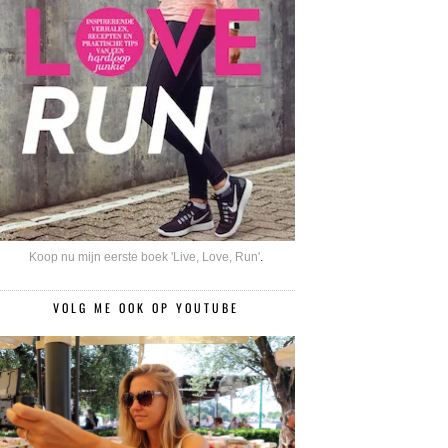
Koop nu mijn eerste boek 'Live, Love, Run'
.
VOLG ME OOK OP YOUTUBE