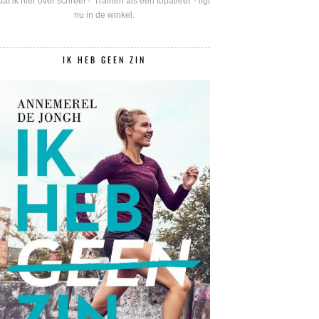
dat ik hier over schreef - 'Trainen als een topatleet' - ligt
nu in de winkel.
IK HEB GEEN ZIN