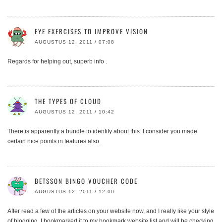
EYE EXERCISES TO IMPROVE VISION
AUGUSTUS 12, 2011 / 07:08
Regards for helping out, superb info .
THE TYPES OF CLOUD
AUGUSTUS 12, 2011 / 10:42
There is apparently a bundle to identify about this. I consider you made
certain nice points in features also.
BETSSON BINGO VOUCHER CODE
AUGUSTUS 12, 2011 / 12:00
After read a few of the articles on your website now, and I really like your style
of blogging. I bookmarked it to my bookmark website list and will be checking