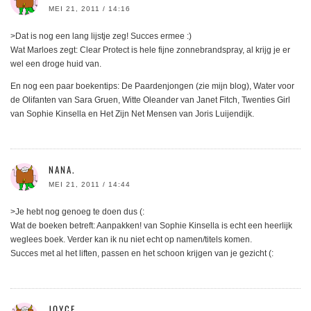
MEI 21, 2011 / 14:16
>Dat is nog een lang lijstje zeg! Succes ermee :)
Wat Marloes zegt: Clear Protect is hele fijne zonnebrandspray, al krijg je er
wel een droge huid van.
En nog een paar boekentips: De Paardenjongen (zie mijn blog), Water voor
de Olifanten van Sara Gruen, Witte Oleander van Janet Fitch, Twenties Girl
van Sophie Kinsella en Het Zijn Net Mensen van Joris Luijendijk.
NANA.
MEI 21, 2011 / 14:44
>Je hebt nog genoeg te doen dus (:
Wat de boeken betreft: Aanpakken! van Sophie Kinsella is echt een heerlijk
weglees boek. Verder kan ik nu niet echt op namen/titels komen.
Succes met al het liften, passen en het schoon krijgen van je gezicht (:
JOYCE