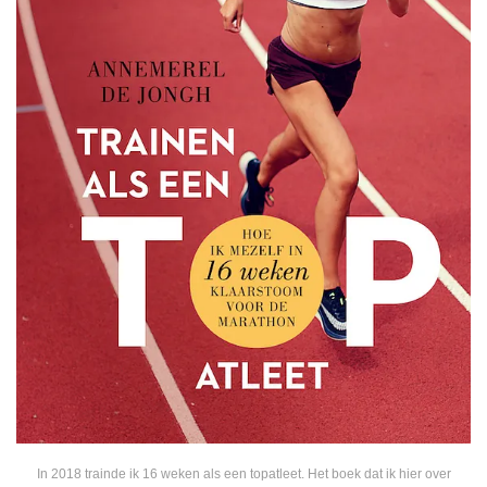
In 2018 trainde ik 16 weken als een topatleet. Het boek dat ik hier over