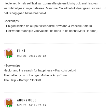
niet te vet. Ik heb zelf last van zonneallergie en ik krijg ook snel last van
warmtebultjes in mijn halsarea. Maar met Solait heb ik daar geen last van. En
het is nog goed betaalbaar ook!
Boekentips:
– En god schiep de au pair (Benedicte Newland & Pascale Smets)
– Het wonderbaarlijke voorval met de hond in de nacht (Mark Haddon)
ELINE
MEI 21, 2011 / 20:12
>Boekentips:
Hector and the search for happiness – Francois Lelord
The battle hymn of the tiger Mother – Amy Chua
The Help – Kathryn Stockett
ANONYMOUS
MEI 21, 2011 / 20:19