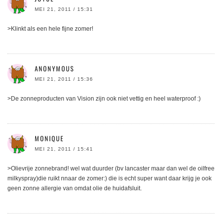
MEI 21, 2011 / 15:31
>Klinkt als een hele fijne zomer!
ANONYMOUS
MEI 21, 2011 / 15:36
>De zonneproducten van Vision zijn ook niet vettig en heel waterproof :)
MONIQUE
MEI 21, 2011 / 15:41
>Olievrije zonnebrand! wel wat duurder (bv lancaster maar dan wel de oilfree
milkyspray)die ruikt nnaar de zomer:) die is echt super want daar krijg je ook
geen zonne allergie van omdat olie de huidafsluit.