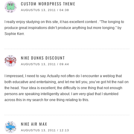
CUSTOM WORDPRESS THEME
AUGUSTUS 13, 2011 / 04:38
I really enjoy studying on this site, it has excellent content . “The longing to
produce great inspirations didn’t produce anything but more longing.” by
Sophie Kerr.
NIKE DUNKS DISCOUNT
AUGUSTUS 13, 2011 / 09:44
I impressed, I need to say. Actually not often do I encounter a weblog that
both educative and entertaining, and let me tell you, you’ve got hit the nail on
the head. Your idea is excellent; the difficulty is one thing that not enough
persons are speaking intelligently about. I am very glad that I stumbled
across this in my search for one thing relating to this.
NIKE AIR MAX
AUGUSTUS 13, 2011 / 12:13