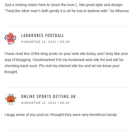
Just a smiling visitor here to share the love (:, btw great style and design.
“Treat the other man’s faith gently it is all he has to believe with.” by Athenus.
LADBROKES FOOTBALL
AUGUSTUS 11, 2011 / 00:20
I have read few of the blog posts on your web site today, and I truly like your
way of blogging. I bookmarked it to my bookmark web site list and will be
checking back soon. Pls visit my internet site too and let me know your
thought.
ONLINE SPORTS BETTING UK
AUGUSTUS 11, 2011 / 00:22
I dugg some of you post as I thought they were very beneficial handy