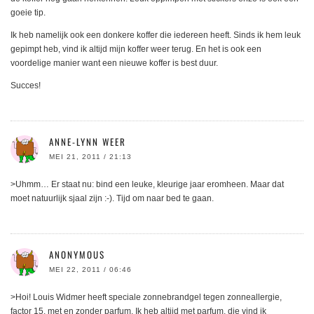
goeie tip.
Ik heb namelijk ook een donkere koffer die iedereen heeft. Sinds ik hem leuk
gepimpt heb, vind ik altijd mijn koffer weer terug. En het is ook een
voordelige manier want een nieuwe koffer is best duur.
Succes!
ANNE-LYNN WEER
MEI 21, 2011 / 21:13
>Uhmm… Er staat nu: bind een leuke, kleurige jaar eromheen. Maar dat
moet natuurlijk sjaal zijn :-). Tijd om naar bed te gaan.
ANONYMOUS
MEI 22, 2011 / 06:46
>Hoi! Louis Widmer heeft speciale zonnebrandgel tegen zonneallergie,
factor 15, met en zonder parfum. Ik heb altijd met parfum, die vind ik