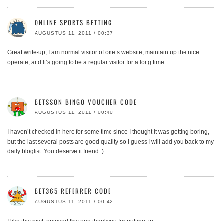
ONLINE SPORTS BETTING
AUGUSTUS 11, 2011 / 00:37
Great write-up, I am normal visitor of one’s website, maintain up the nice
operate, and It’s going to be a regular visitor for a long time.
BETSSON BINGO VOUCHER CODE
AUGUSTUS 11, 2011 / 00:40
I haven’t checked in here for some time since I thought it was getting boring,
but the last several posts are good quality so I guess I will add you back to my
daily bloglist. You deserve it friend :)
BET365 REFERRER CODE
AUGUSTUS 11, 2011 / 00:42
I like this post, enjoyed this one thankyou for putting up.