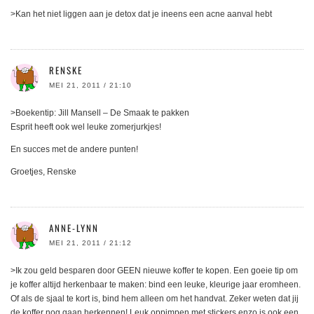
>Kan het niet liggen aan je detox dat je ineens een acne aanval hebt
RENSKE
MEI 21, 2011 / 21:10
>Boekentip: Jill Mansell – De Smaak te pakken
Esprit heeft ook wel leuke zomerjurkjes!
En succes met de andere punten!
Groetjes, Renske
ANNE-LYNN
MEI 21, 2011 / 21:12
>Ik zou geld besparen door GEEN nieuwe koffer te kopen. Een goeie tip om
je koffer altijd herkenbaar te maken: bind een leuke, kleurige jaar eromheen.
Of als de sjaal te kort is, bind hem alleen om het handvat. Zeker weten dat jij
de koffer nog gaan herkennen! Leuk oppimpen met stickers enzo is ook een