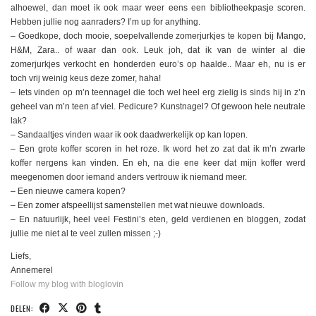
alhoewel, dan moet ik ook maar weer eens een bibliotheekpasje scoren.
Hebben jullie nog aanraders? I’m up for anything.
– Goedkope, doch mooie, soepelvallende zomerjurkjes te kopen bij Mango,
H&M, Zara.. of waar dan ook. Leuk joh, dat ik van de winter al die
zomerjurkjes verkocht en honderden euro’s op haalde.. Maar eh, nu is er
toch vrij weinig keus deze zomer, haha!
– Iets vinden op m’n teennagel die toch wel heel erg zielig is sinds hij in z’n
geheel van m’n teen af viel. Pedicure? Kunstnagel? Of gewoon hele neutrale
lak?
– Sandaaltjes vinden waar ik ook daadwerkelijk op kan lopen.
– Een grote koffer scoren in het roze. Ik word het zo zat dat ik m’n zwarte
koffer nergens kan vinden. En eh, na die ene keer dat mijn koffer werd
meegenomen door iemand anders vertrouw ik niemand meer.
– Een nieuwe camera kopen?
– Een zomer afspeellijst samenstellen met wat nieuwe downloads.
– En natuurlijk, heel veel Festini’s eten, geld verdienen en bloggen, zodat
jullie me niet al te veel zullen missen ;-)
Liefs,
Annemerel
Follow my blog with bloglovin
DELEN: