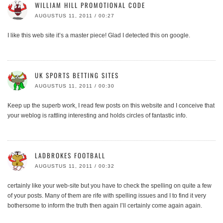
WILLIAM HILL PROMOTIONAL CODE
AUGUSTUS 11, 2011 / 00:27
I like this web site it’s a master piece! Glad I detected this on google.
UK SPORTS BETTING SITES
AUGUSTUS 11, 2011 / 00:30
Keep up the superb work, I read few posts on this website and I conceive that
your weblog is rattling interesting and holds circles of fantastic info.
LADBROKES FOOTBALL
AUGUSTUS 11, 2011 / 00:32
certainly like your web-site but you have to check the spelling on quite a few
of your posts. Many of them are rife with spelling issues and I to find it very
bothersome to inform the truth then again I’ll certainly come again again.