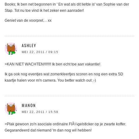
Books; Ik ben net begonnen in ' En wat als dit liefde is' van Sophie van der
Stap. Tot nu toe vind ik het zeker een aanrader!
Geniet van de voorpret… xx
ASHLEY
MEI 22, 2011 / 09:15
>KAN NIET WACHTEN!!!!!!!! Ik ben echt toe aan vakantie!
Ik ga ook nog eventjes wat zomerkleertjes scoren en nog een extra SD
kaartje halen voor m'n camera. You better watch out ;-)
MANON
MEI 22, 2011 / 15:58
>Plak gewoon zo'n asociale ordinaire FlÃ¼gelsticker op je zwarte koffer.
Gegarandeerd dat niemand 'm dan nog wil hebben!