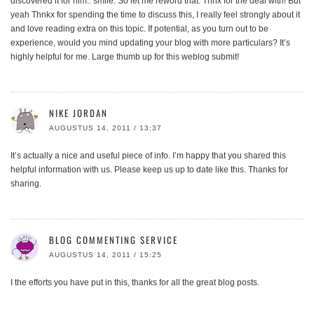
discovered it for him.. smile. So let me reword that: Thnx for the deal with! But
yeah Thnkx for spending the time to discuss this, I really feel strongly about it
and love reading extra on this topic. If potential, as you turn out to be
experience, would you mind updating your blog with more particulars? It’s
highly helpful for me. Large thumb up for this weblog submit!
NIKE JORDAN
AUGUSTUS 14, 2011 / 13:37
It’s actually a nice and useful piece of info. I’m happy that you shared this
helpful information with us. Please keep us up to date like this. Thanks for
sharing.
BLOG COMMENTING SERVICE
AUGUSTUS 14, 2011 / 15:25
I the efforts you have put in this, thanks for all the great blog posts.