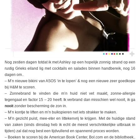
Nog zestien dagen totdat ik met Ashley op een hopelijk zonnig strand op een
rustig Grieks eiland lig met cocktails en salades binnen handbereik, nog 16
dagen om..
– M’n nieuwe bikini van ASOS ‘in te lopen’ & nog een nieuwe zeer goedkope
bij H&M te scoren.
– Zonnebrand te vinden die m’n huid niet vet maakt, zonne-allergie
tegengaat en factor 15 – 20 heeft. Ik verbrand dan misschien wel nooit, ik ga
nooit
zonder bescherming de zon in.
– M’n kontje te liften en m’n buikspieren net iets strakker te maken.
– M’n gezicht puist, mee-eter en littekenvrij te krijgen. Met de huidige stand
van zaken (sinds dinsdag heb ik echt de meest verschrikkelijke uitbraak in
tijden) zal dat nog best een tijdvullend en spannend proces worden.
– Boeken te scoren bij de American Book Center, Bol.com en de bibliotheek..