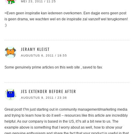
MEI 23, 2011 / 11:25
>Even geen inspiratie kan iedereen overkomen. Een dagje eens geen post
is geen drama, we wachten wel en de inspiratie zal vanzelf wel terugkomen!
:)
JERAMY KLEIST
AUGUSTUS 6, 2011 / 19:55
Some genuinely prime articles on this web site , saved to fav.
JES EXTENDER BEFORE AFTER
AUGUSTUS 9, 2011 / 23:36
Great post! I?m just starting out in community management/marketing media
and trying to learn how to do it well – resources like this article are incredibly
helpful. As our company is based in the US, it?s all a bit new to us. The
example above is something that I worry about as well, how to show your
own genuine enthusiasm and share the fact that your product is useful in that