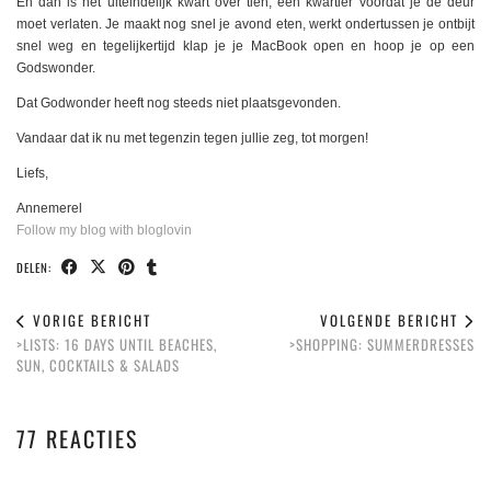
En dan is het uiteindelijk kwart over tien, een kwartier voordat je de deur
moet verlaten. Je maakt nog snel je avond eten, werkt ondertussen je ontbijt
snel weg en tegelijkertijd klap je je MacBook open en hoop je op een
Godswonder.
Dat Godwonder heeft nog steeds niet plaatsgevonden.
Vandaar dat ik nu met tegenzin tegen jullie zeg, tot morgen!
Liefs,
Annemerel
Follow my blog with bloglovin
DELEN:
VORIGE BERICHT
VOLGENDE BERICHT
>LISTS: 16 DAYS UNTIL BEACHES,
>SHOPPING: SUMMERDRESSES
SUN, COCKTAILS & SALADS
77 REACTIES