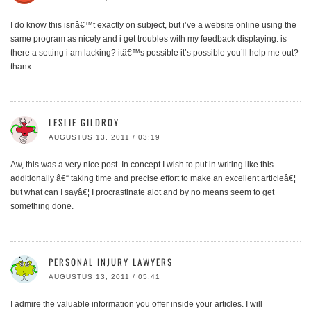
I do know this isnâ€™t exactly on subject, but i’ve a website online using the
same program as nicely and i get troubles with my feedback displaying. is
there a setting i am lacking? itâ€™s possible it’s possible you’ll help me out?
thanx.
LESLIE GILDROY
AUGUSTUS 13, 2011 / 03:19
Aw, this was a very nice post. In concept I wish to put in writing like this
additionally â€“ taking time and precise effort to make an excellent articleâ€¦
but what can I sayâ€¦ I procrastinate alot and by no means seem to get
something done.
PERSONAL INJURY LAWYERS
AUGUSTUS 13, 2011 / 05:41
I admire the valuable information you offer inside your articles. I will