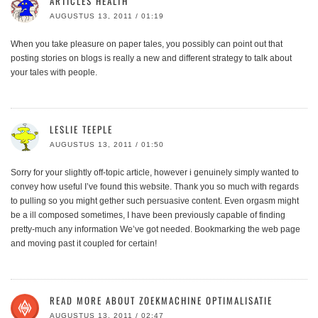
ARTICLES HEALTH
AUGUSTUS 13, 2011 / 01:19
When you take pleasure on paper tales, you possibly can point out that
posting stories on blogs is really a new and different strategy to talk about
your tales with people.
LESLIE TEEPLE
AUGUSTUS 13, 2011 / 01:50
Sorry for your slightly off-topic article, however i genuinely simply wanted to
convey how useful I’ve found this website. Thank you so much with regards
to pulling so you might gether such persuasive content. Even orgasm might
be a ill composed sometimes, I have been previously capable of finding
pretty-much any information We’ve got needed. Bookmarking the web page
and moving past it coupled for certain!
READ MORE ABOUT ZOEKMACHINE OPTIMALISATIE
AUGUSTUS 13, 2011 / 02:47