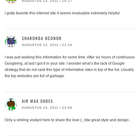
AUGUSTUS 13, 2011 / 20:17
I gotta favorite this internet site it seems invaluable extremely helpful.
SHARONDA OCONOR
AUGUSTUS 13, 2011 / 22:24
I was just seeking this information for some time. After six hours of continuous
Googleing, at last I got it in your site. I wonder what’s the lack of Google
strategy that do not rank this type of informative sites in top of the list. Usually
the top websites are full of garbage.
AIR MAX SHOES
AUGUSTUS 13, 2011 / 23:06
Only a smiling visitant here to share the love (:, btw great style and design .