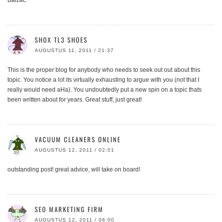
SHOX TL3 SHOES
AUGUSTUS 11, 2011 / 21:37
This is the proper blog for anybody who needs to seek out out about this
topic. You notice a lot its virtually exhausting to argue with you (not that I
really would need aHa). You undoubtedly put a new spin on a topic thats
been written about for years. Great stuff, just great!
VACUUM CLEANERS ONLINE
AUGUSTUS 12, 2011 / 02:01
outstanding post! great advice, will take on board!
SEO MARKETING FIRM
AUGUSTUS 12, 2011 / 06:00