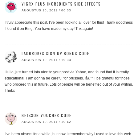
VIGRX PLUS INGREDIENTS SIDE EFFECTS
AUGUSTUS 10, 2011 / 06:03
I truly appreciate this post. I’ve been looking all over for this! Thank goodness
I found it on Bing. You have made my day! Thx again!
LADBROKES SIGN UP BONUS CODE
AUGUSTUS 10, 2011 / 19:33
Hullo, just turned into alert to your post via Yahoo, and found that it is really
educational. I am gonna be careful for brussels. Iâ€™ll be grateful for those
who proceed this in future. Lots of people will be benefited out of your writing.
Thnkx
BETSSON VOUCHER CODE
AUGUSTUS 10, 2011 / 19:42
I’ve been absent for a while, but now I remember why I used to love this web