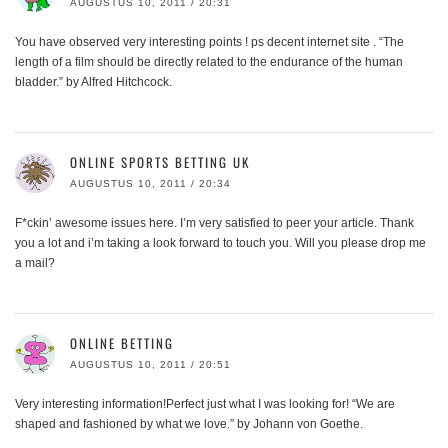
AUGUSTUS 10, 2011 / 20:31
You have observed very interesting points ! ps decent internet site . “The
length of a film should be directly related to the endurance of the human
bladder.” by Alfred Hitchcock.
ONLINE SPORTS BETTING UK
AUGUSTUS 10, 2011 / 20:34
F*ckin’ awesome issues here. I’m very satisfied to peer your article. Thank
you a lot and i’m taking a look forward to touch you. Will you please drop me
a mail?
ONLINE BETTING
AUGUSTUS 10, 2011 / 20:51
Very interesting information!Perfect just what I was looking for! “We are
shaped and fashioned by what we love.” by Johann von Goethe.