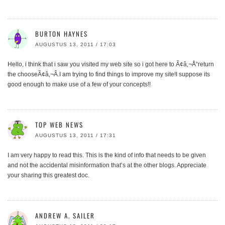
BURTON HAYNES
AUGUSTUS 13, 2011 / 17:03
Hello, i think that i saw you visited my web site so i got here to Ã¢â‚¬Å“return
the chooseÃ¢â‚¬Â.I am trying to find things to improve my site!I suppose its
good enough to make use of a few of your concepts!!
TOP WEB NEWS
AUGUSTUS 13, 2011 / 17:31
I am very happy to read this. This is the kind of info that needs to be given
and not the accidental misinformation that’s at the other blogs. Appreciate
your sharing this greatest doc.
ANDREW A. SAILER