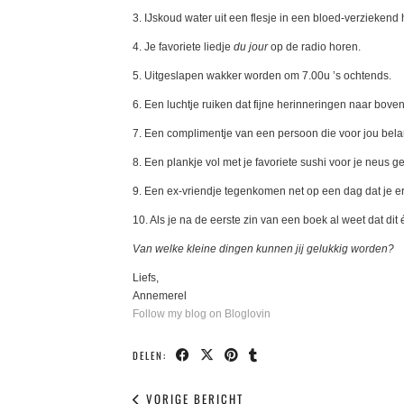
3. IJskoud water uit een flesje in een bloed-verziekend 
4. Je favoriete liedje
du jour
op de radio horen.
5. Uitgeslapen wakker worden om 7.00u ’s ochtends.
6. Een luchtje ruiken dat fijne herinneringen naar boven
7. Een complimentje van een persoon die voor jou belan
8. Een plankje vol met je favoriete sushi voor je neus g
9. Een ex-vriendje tegenkomen net op een dag dat je er
10. Als je na de eerste zin van een boek al weet dat di
Van welke kleine dingen kunnen jij gelukkig worden?
Liefs,
Annemerel
Follow my blog on Bloglovin
DELEN:
VORIGE BERICHT