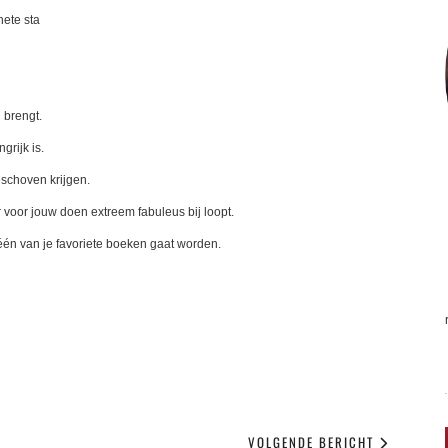
hete sta
 brengt.
grijk is.
eschoven krijgen.
 voor jouw doen extreem fabuleus bij loopt.
t één van je favoriete boeken gaat worden.
VOLGENDE BERICHT