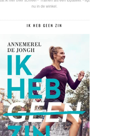
dat ik hier over schreef - 'Trainen als een topatleet' - ligt
nu in de winkel.
IK HEB GEEN ZIN