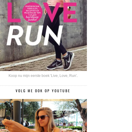
Koop nu mijn eerste boek 'Live, Love, Run'
.
VOLG ME OOK OP YOUTUBE