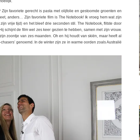
oeilijk.
ijn favoriete gerecht is pasta met olijfolie en gestoomde groenten en
eet, anders… Zijn favoriete film is The Notebook! Ik vroeg hem wat zijn
ijn vrije tijd) en het bleef drie seconden stil. The Notebook, flitste door
Hij schijnt de film wel zes keer gezien te hebben, samen met zijn vrouw.
t zijn zoontje van zes maanden. Oh en hij houdt van skiën, maar heeft al
n-chasers’ genoemd. In de winter zijn ze in warme oorden zoals Australië