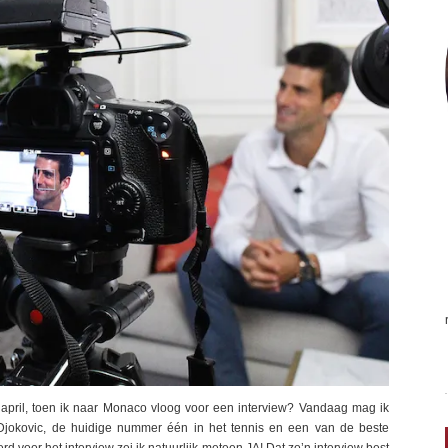
 april, toen ik naar Monaco vloog voor een interview? Vandaag mag ik
Djokovic, de huidige nummer één in het tennis en een van de beste
rd voor het interview zei ik natuurlijk meteen JA! Dat zo’n interview best