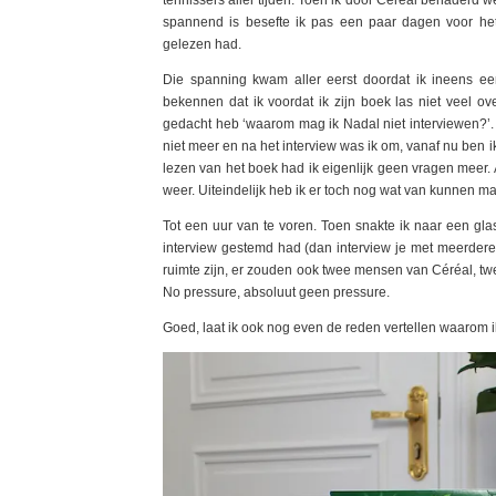
spannend is besefte ik pas een paar dagen voor het i
gelezen had.
Die spanning kwam aller eerst doordat ik ineens een
bekennen dat ik voordat ik zijn boek las niet veel ove
gedacht heb ‘waarom mag ik Nadal niet interviewen?’. 
niet meer en na het interview was ik om, vanaf nu ben
lezen van het boek had ik eigenlijk geen vragen meer. 
weer. Uiteindelijk heb ik er toch nog wat van kunnen 
Tot een uur van te voren. Toen snakte ik naar een gl
interview gestemd had (dan interview je met meerdere j
ruimte zijn, er zouden ook twee mensen van Céréal, t
No pressure, absoluut geen pressure.
Goed, laat ik ook nog even de reden vertellen waarom i