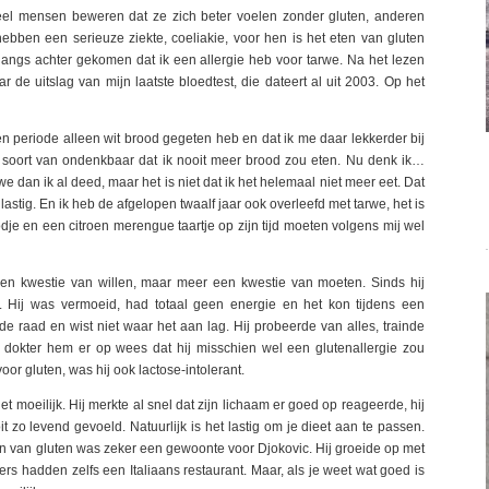
Veel mensen beweren dat ze zich beter voelen zonder gluten, anderen
ebben een serieuze ziekte, coeliakie, voor hen is het eten van gluten
nlangs achter gekomen dat ik een allergie heb voor tarwe. Na het lezen
de uitslag van mijn laatste bloedtest, die dateert al uit 2003. Op het
een periode alleen wit brood gegeten heb en dat ik me daar lekkerder bij
n soort van ondenkbaar dat ik nooit meer brood zou eten. Nu denk ik…
we dan ik al deed, maar het is niet dat ik het helemaal niet meer eet. Dat
lastig. En ik heb de afgelopen twaalf jaar ook overleefd met tarwe, het is
odje en een citroen merengue taartje op zijn tijd moeten volgens mij wel
geen kwestie van willen, maar meer een kwestie van moeten. Sinds hij
k. Hij was vermoeid, had totaal geen energie en het kon tijdens een
e raad en wist niet waar het aan lag. Hij probeerde van alles, trainde
en dokter hem er op wees dat hij misschien wel een glutenallergie zou
oor gluten, was hij ook lactose-intolerant.
t moeilijk. Hij merkte al snel dat zijn lichaam er goed op reageerde, hij
t zo levend gevoeld. Natuurlijk is het lastig om je dieet aan te passen.
en van gluten was zeker een gewoonte voor Djokovic. Hij groeide op met
ders hadden zelfs een Italiaans restaurant. Maar, als je weet wat goed is