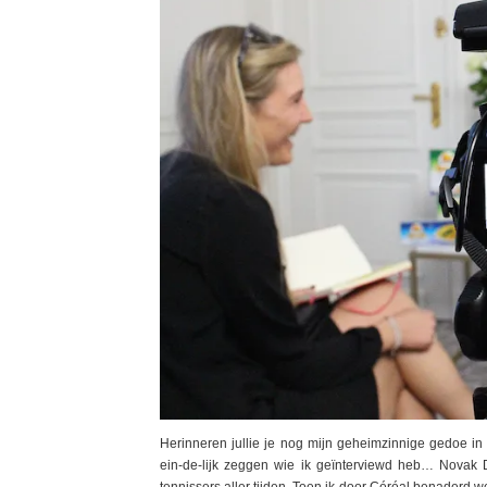
Herinneren jullie je nog mijn geheimzinnige gedoe in
ein-de-lijk zeggen wie ik geïnterviewd heb… Novak 
tennissers aller tijden. Toen ik door Céréal benaderd we