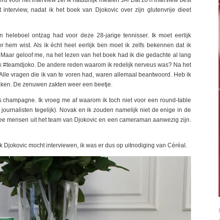
nterview, nadat ik het boek van Djokovic over zijn glutenvrije dieet
 heleboel ontzag had voor deze 28-jarige tennisser. Ik moet eerlijk
r hem wist. Als ik écht heel eerlijk ben moet ik zelfs bekennen dat ik
Maar geloof me, na het lezen van het boek had ik die gedachte al lang
 ik #teamdjoko. De andere reden waarom ik redelijk nerveus was? Na het
Alle vragen die ik van te voren had, waren allemaal beantwoord. Heb ik
maken. De zenuwen zakten weer een beetje.
as champagne. Ik vroeg me af waarom ik toch niet voor een round-table
ournalisten tegelijk). Novak en ik zouden namelijk niet de enige in de
wee mensen uit het team van Djokovic en een cameraman aanwezig zijn.
k Djokovic mocht interviewen, ik was er dus op uitnodiging van Céréal.