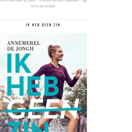
dat ik hier over schreef - 'Trainen als een topatleet' - ligt
nu in de winkel.
IK HEB GEEN ZIN