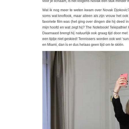
voor je lichaam, is het volgens Novak een stuk minder m
Wat ik nog meer te weten kwam over Novak Djokovic? Z
soms wat knoflook, maar alleen als zijn vrouw het ook 
favoriete film was (het ging over dingen die hij deed in z
mijn hoofd en wat zegt hij? The Notebook! Telepathie! 
Daarnaast brengt hij natuurlijk ook graag tijd door me
een tijdje niet geskied! Tennissers worden ook wel ‘su
en Miami, dan is er dus helaas geen tijd om te skiën.