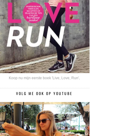
Koop nu mijn eerste boek 'Live, Love, Run'
.
VOLG ME OOK OP YOUTUBE