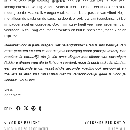
ik ruim voor mijn training gegeten heb en dat dat iets is met veel
koolhydraten en weinig vetten. Sinds ik met Tuur ben eet ik ook een stuk
meer groente. Maakte ik vroeger vaak kant-en-klare pasta’s van Albert Heijn
met alleen de pasta en de saus, nu doe ik er ook iets van (vegetarische) kip
in, paddenstoel en courgette. Ook ‘mijn’ curry heeft veel meer groenten dan
voorheen. Ik zou nog veel meer groenten en fruit kunnen eten, maar ik beter
mijn leven.
Bedankt voor al jullie vragen. Het belangrijkste? Eten is iets waar je van
moet genieten en eten is iets dat je in beweging houdt (energie levert). Het
mooiste is natuurlijk als je die twee dingen met elkaar van verenigen
(lekkere dingen eten die je lichaam voeden), maar ik denk ook niet dat het
een wereldzonde is om naast al die gezonde voeding ook gewoon af en
toe iets te eten wat misschien niet zo verschrikkelijk goed is voor je
lichaam. You’ll live.
Liefs,
Annemerel
DELEN:
VORIGE BERICHT
VOLGENDE BERICHT
VLOG: NIET ZO PRODUCTIEF
DIARY: #11