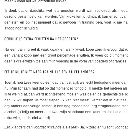
maar ik vond het wel ontzettend lekker.
Ik denk dat er dagelijks wel iets gegeten wordt wat niet direct als mega
gezond bestempeld kan worden. Van kroketten tot chips, ik kan er echt van
genieten en op het moment dat ik gewoon in training ben, voel ik me na
afloop nooit schuldig.
GEBRUIK JE EXTRA EIWITTEN NA HET SPORTEN?
Na een training eet ik vaak kwark en als ik kwark koop zorg ik ervoor dat ik
een variant koop met een groot percentage eiwitten. Ik voeg op dit moment
geen extra eiwitten toe aan mijn voeding in de vorm van poeders of drankjes.
EET JE NU JE NIET MEER TRAINT ALS EEN ATLEET ANDERS?
Toen ik nog twee keer op een dag trainde, at ik wel echt beduidend meer dan
nu. Mijn lichaam had dat op dat moment echt nodig. Ik merkte het meteen als
ik te weinig at, dan werd ik ontzettend moe en was de enige gedachte die ik
had ‘ik wil slapen, ik moet slapen, ik kan niet meer’. Verder eet ik niet heel
erg anders dan vorige zomer. Ik ben nog steeds heel erg terughoudend met
alcohol (ik krijg na meer dan twee wijn standaard een kater en dat is me dat
extra wijntje echt niet waard).
Eet ik anders dan voordat ik trainde als atleet?
Ja. Ik zorg er nu echt voor dat