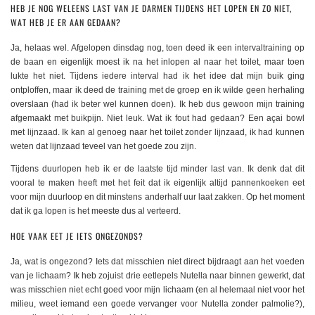
HEB JE NOG WELEENS LAST VAN JE DARMEN TIJDENS HET LOPEN EN ZO NIET,
WAT HEB JE ER AAN GEDAAN?
Ja, helaas wel. Afgelopen dinsdag nog, toen deed ik een intervaltraining op
de baan en eigenlijk moest ik na het inlopen al naar het toilet, maar toen
lukte het niet. Tijdens iedere interval had ik het idee dat mijn buik ging
ontploffen, maar ik deed de training met de groep en ik wilde geen herhaling
overslaan (had ik beter wel kunnen doen). Ik heb dus gewoon mijn training
afgemaakt met buikpijn. Niet leuk. Wat ik fout had gedaan? Een açai bowl
met lijnzaad. Ik kan al genoeg naar het toilet zonder lijnzaad, ik had kunnen
weten dat lijnzaad teveel van het goede zou zijn.
Tijdens duurlopen heb ik er de laatste tijd minder last van. Ik denk dat dit
vooral te maken heeft met het feit dat ik eigenlijk altijd pannenkoeken eet
voor mijn duurloop en dit minstens anderhalf uur laat zakken. Op het moment
dat ik ga lopen is het meeste dus al verteerd.
HOE VAAK EET JE IETS ONGEZONDS?
Ja, wat is ongezond? Iets dat misschien niet direct bijdraagt aan het voeden
van je lichaam? Ik heb zojuist drie eetlepels Nutella naar binnen gewerkt, dat
was misschien niet echt goed voor mijn lichaam (en al helemaal niet voor het
milieu, weet iemand een goede vervanger voor Nutella zonder palmolie?),