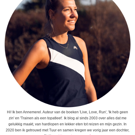
Hi! Ik ben Annemerel. Auteur van de boeken 'Live, Love, Run', 'Ik heb geen
zin' en 'Trainen als een topatleet'. Ik blog al sinds 2003 over alles dat me
gelukkig maakt, van hardlopen en lekker eten tot reizen en mijn gezin. In
2020 ben ik getrouwd met Tuur en samen kregen we vorig jaar een dochter,