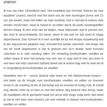
SPORTEN?
Ik hou van eten. Ontzettend veel. Het moeilijkst van het hele ’trainen als een
topatleet’ project, vond ik niet het doen van de vele trainingen (soms wel 15
uur per week), maar het letten op mijn voeding. Het is niet dat ik ineens veel
minder mocht eten, maar ik moest er op letten dat ik de juiste voedingstoffen
binnen kreeg. Ik ben echt van de lijstjes, maar bijhouden wat ik precies eet,
dat vind ik verschrikkelijk. Als tiener deed ik dat wel en dat vond ik mega
deprimerend. Dan schreef ik in een schriftje tot op het dropje nauwkeurig wat
ik die dag precies gegeten had, inclusief het aantal calorieën. Het enige dat
me dit heeft opgeleverd is dat ik globaal wel zo’n beetje weet hoeveel
calorieën er in mijn voeding zitten. De verdeling koolhydraten, eiwitten en
vetten (waar ik toen het belang nog niet van in zag) wist ik niet, dus toen ik
een keer wel mijn calorieën bijhield bleek dat ik iedere dag veel te veel vet at
in vergelijking tot koolhydraten en eiwitten.
Inmiddels ben ik – vooral dankzij mijn boek en het bijbehorende project –
iets beter op de hoogte over koolhydraten, eiwitten en vetten en hoeveel
ervan in de voeding zit die ik het liefste eet en hoeveel ik nodig heb. Ik schrijf
nog steeds niets op en ben er ook niet iedere dag bewust mee bezig, maar
de maaltijden die ik geregeld maak (en als je mijn vlogs volgt weet, dan weet
je dat ik niet heel veel varieer) zijn wel redelijk in balans met koolhydraten,
eiwitten en vetten.