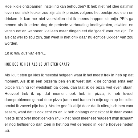
Hoe ik die ontspannen instelling kan behouden? Ik heb niet het idee dat mijn
leven een stuk leuker zou zijn als ik precies volgens het boekje zou eten en
drinken. Ik kan me niet voorstellen dat ik ineens happen uit mijn PR’s ga
nemen als ik iedere dag de perfecte verhouding koolhydraten, eiwitten en
vetten eet en wanneer ik alleen maar dingen eet die ‘goed’ voor me zijn. En
als dat wel zo zou zijn, dan weet ik niet of ik daar nu echt gelukkiger van zou
worden.
En ik hou dus van eten…
HOE DOE JE HET ALS JE UIT ETEN GAAT?
Als ik uit eten ga kies ik meestal hetgeen waar ik het meest trek in heb op dat
moment. Als ik in een pizzeria ben en ik weet dat ik de ochtend erna een
pittige training (of wedstrijd) ga doen, dan laat ik de pizza wel even staan.
Hoeveel trek ik op dat moment ook heb in pizza, ik heb teveel
darmproblemen gehad door pizza (uren met tranen in mijn ogen op het toilet
omdat ik zoveel pijn had). Verder geef ik altijd door dat ik allergisch ben voor
sesam, want dat is ook echt zo en ik heb onlangs ontdekt dat ik daar vooral
niet te licht over moet denken (nu ik het nooit meer eet reageert mijn lichaam
er nog heftiger op dan toen ik het nog wel geregeld in kleine hoeveelheden
at).