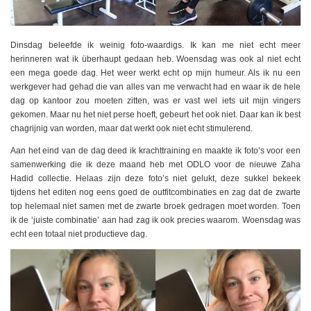
Dinsdag beleefde ik weinig foto-waardigs. Ik kan me niet echt meer
herinneren wat ik überhaupt gedaan heb. Woensdag was ook al niet echt
een mega goede dag. Het weer werkt echt op mijn humeur. Als ik nu een
werkgever had gehad die van alles van me verwacht had en waar ik de hele
dag op kantoor zou moeten zitten, was er vast wel iets uit mijn vingers
gekomen. Maar nu het niet perse hoeft, gebeurt het ook niet. Daar kan ik best
chagrijnig van worden, maar dat werkt ook niet echt stimulerend.
Aan het eind van de dag deed ik krachttraining en maakte ik foto’s voor een
samenwerking die ik deze maand heb met ODLO voor de nieuwe Zaha
Hadid collectie. Helaas zijn deze foto’s niet gelukt, deze sukkel bekeek
tijdens het editen nog eens goed de outfitcombinaties en zag dat de zwarte
top helemaal niet samen met de zwarte broek gedragen moet worden. Toen
ik de ‘juiste combinatie’ aan had zag ik ook precies waarom. Woensdag was
echt een totaal niet productieve dag.