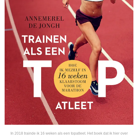
In 2018 trainde ik 16 weken als een topatleet. Het boek dat ik hier over