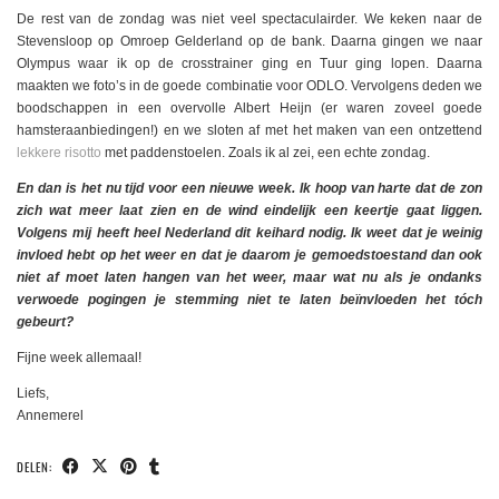
De rest van de zondag was niet veel spectaculairder. We keken naar de
Stevensloop op Omroep Gelderland op de bank. Daarna gingen we naar
Olympus waar ik op de crosstrainer ging en Tuur ging lopen. Daarna
maakten we foto’s in de goede combinatie voor ODLO. Vervolgens deden we
boodschappen in een overvolle Albert Heijn (er waren zoveel goede
hamsteraanbiedingen!) en we sloten af met het maken van een ontzettend
lekkere risotto
met paddenstoelen. Zoals ik al zei, een echte zondag.
En dan is het nu tijd voor een nieuwe week. Ik hoop van harte dat de zon
zich wat meer laat zien en de wind eindelijk een keertje gaat liggen.
Volgens mij heeft heel Nederland dit keihard nodig. Ik weet dat je weinig
invloed hebt op het weer en dat je daarom je gemoedstoestand dan ook
niet af moet laten hangen van het weer, maar wat nu als je ondanks
verwoede pogingen je stemming niet te laten beïnvloeden het tóch
gebeurt?
Fijne week allemaal!
Liefs,
Annemerel
DELEN: