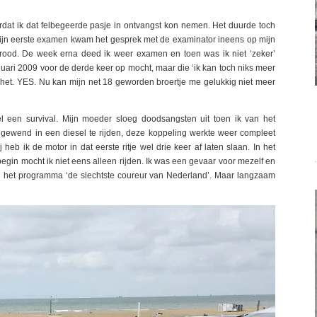
dat ik dat felbegeerde pasje in ontvangst kon nemen. Het duurde toch
mijn eerste examen kwam het gesprek met de examinator ineens op mijn
r rood. De week erna deed ik weer examen en toen was ik niet ‘zeker’
uari 2009 voor de derde keer op mocht, maar die ‘ik kan toch niks meer
lde het. YES. Nu kan mijn net 18 geworden broertje me gelukkig niet meer
el een survival. Mijn moeder sloeg doodsangsten uit toen ik van het
 gewend in een diesel te rijden, deze koppeling werkte weer compleet
heb ik de motor in dat eerste ritje wel drie keer af laten slaan. In het
t begin mocht ik niet eens alleen rijden. Ik was een gevaar voor mezelf en
 in het programma ‘de slechtste coureur van Nederland’. Maar langzaam