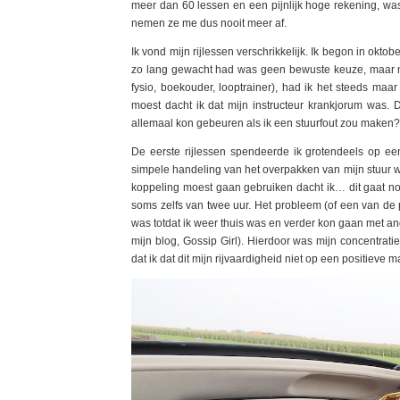
meer dan 60 lessen en een pijnlijk hoge rekening, was 
nemen ze me dus nooit meer af.
Ik vond mijn rijlessen verschrikkelijk. Ik begon in okt
zo lang gewacht had was geen bewuste keuze, maar ne
fysio, boekouder, looptrainer), had ik het steeds maar
moest dacht ik dat mijn instructeur krankjorum was. Di
allemaal kon gebeuren als ik een stuurfout zou maken?
De eerste rijlessen spendeerde ik grotendeels op ee
simpele handeling van het overpakken van mijn stuur wa
koppeling moest gaan gebruiken dacht ik… dit gaat n
soms zelfs van twee uur. Het probleem (of een van de p
was totdat ik weer thuis was en verder kon gaan met an
mijn blog, Gossip Girl). Hierdoor was mijn concentratie
dat ik dat dit mijn rijvaardigheid niet op een positieve 