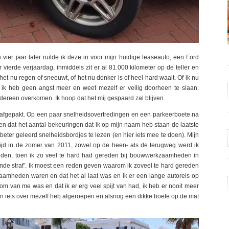
vier jaar later ruilde ik deze in voor mijn huidige leaseauto, een Ford
vierde verjaardag, inmiddels zit er al 81.000 kilometer op de teller en
het nu regen of sneeuwt, of het nu donker is of heel hard waait. Of ik nu
ik heb geen angst meer en weet mezelf er veilig doorheen te slaan.
iedereen overkomen. Ik hoop dat het mij gespaard zal blijven.
t afgepakt. Op een paar snelheidsovertredingen en een parkeerboete na
n dat het aantal bekeuringen dat ik op mijn naam heb staan de laatste
s beter geleerd snelheidsbordjes te lezen (en hier iets mee te doen). Mijn
tijd in de zomer van 2011, zowel op de heen- als de terugweg werd ik
eleden, toen ik zo veel te hard had gereden bij bouwwerkzaamheden in
nde straf’. Ik moest een reden geven waarom ik zoveel te hard gereden
zaamheden waren en dat het al laat was en ik er een lange autoreis op
stom van me was en dat ik er erg veel spijt van had, ik heb er nooit meer
llen iets over mezelf heb afgeroepen en alsnog een dikke boete op de mat