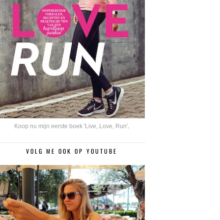
Koop nu mijn eerste boek 'Live, Love, Run'
.
VOLG ME OOK OP YOUTUBE