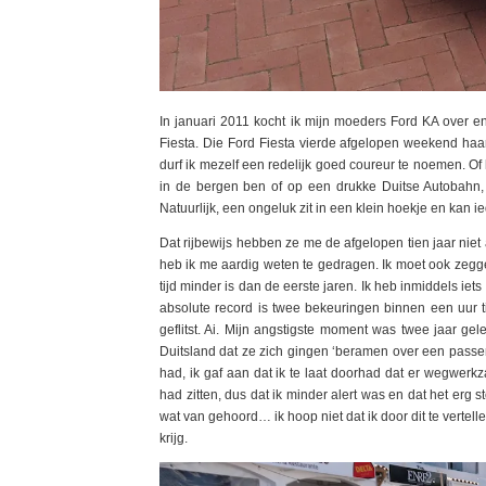
In januari 2011 kocht ik mijn moeders Ford KA over en 
Fiesta. Die Ford Fiesta vierde afgelopen weekend haar 
durf ik mezelf een redelijk goed coureur te noemen. Of 
in de bergen ben of op een drukke Duitse Autobahn, 
Natuurlijk, een ongeluk zit in een klein hoekje en kan 
Dat rijbewijs hebben ze me de afgelopen tien jaar nie
heb ik me aardig weten te gedragen. Ik moet ook zegge
tijd minder is dan de eerste jaren. Ik heb inmiddels iet
absolute record is twee bekeuringen binnen een uur 
geflitst. Ai. Mijn angstigste moment was twee jaar g
Duitsland dat ze zich gingen ‘beramen over een passe
had, ik gaf aan dat ik te laat doorhad dat er wegwerk
had zitten, dus dat ik minder alert was en dat het erg 
wat van gehoord… ik hoop niet dat ik door dit te verte
krijg.