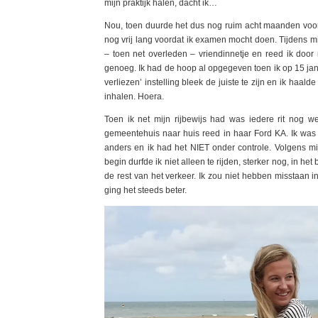
mijn praktijk halen, dacht ik…
Nou, toen duurde het dus nog ruim acht maanden voor
nog vrij lang voordat ik examen mocht doen. Tijdens 
– toen net overleden – vriendinnetje en reed ik doo
genoeg. Ik had de hoop al opgegeven toen ik op 15 jan
verliezen’ instelling bleek de juiste te zijn en ik haa
inhalen. Hoera.
Toen ik net mijn rijbewijs had was iedere rit nog w
gemeentehuis naar huis reed in haar Ford KA. Ik was
anders en ik had het NIET onder controle. Volgens mij 
begin durfde ik niet alleen te rijden, sterker nog, in he
de rest van het verkeer. Ik zou niet hebben misstaan
ging het steeds beter.