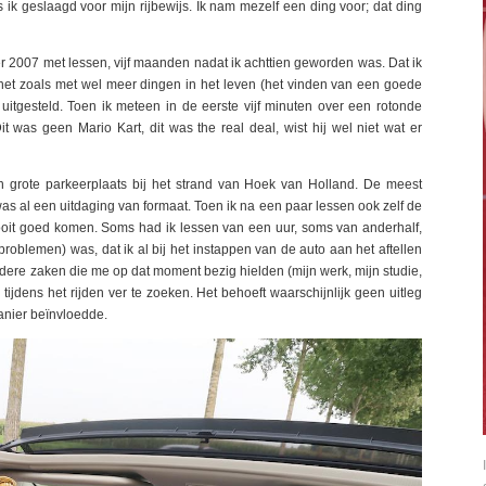
ik geslaagd voor mijn rijbewijs. Ik nam mezelf een ding voor; dat ding
ober 2007 met lessen, vijf maanden nadat ik achttien geworden was. Dat ik
t zoals met wel meer dingen in het leven (het vinden van een goede
 uitgesteld. Toen ik meteen in de eerste vijf minuten over een rotonde
t was geen Mario Kart, dit was the real deal, wist hij wel niet wat er
n grote parkeerplaats bij het strand van Hoek van Holland. De meest
s al een uitdaging van formaat. Toen ik na een paar lessen ook zelf de
ooit goed komen. Soms had ik lessen van een uur, soms van anderhalf,
roblemen) was, dat ik al bij het instappen van de auto aan het aftellen
dere zaken die me op dat moment bezig hielden (mijn werk, mijn studie,
 tijdens het rijden ver te zoeken. Het behoeft waarschijnlijk geen uitleg
manier beïnvloedde.