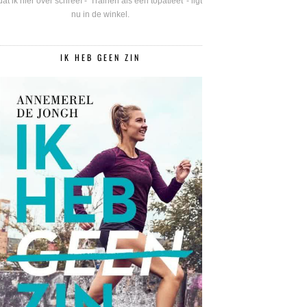
dat ik hier over schreef - 'Trainen als een topatleet' - ligt
nu in de winkel.
IK HEB GEEN ZIN