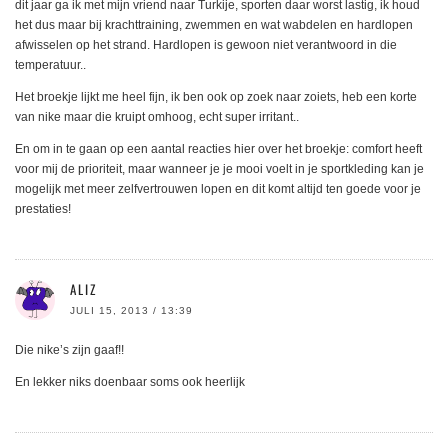
dit jaar ga ik met mijn vriend naar Turkije, sporten daar worst lastig, ik houd
het dus maar bij krachttraining, zwemmen en wat wabdelen en hardlopen
afwisselen op het strand. Hardlopen is gewoon niet verantwoord in die
temperatuur..
Het broekje lijkt me heel fijn, ik ben ook op zoek naar zoiets, heb een korte
van nike maar die kruipt omhoog, echt super irritant..
En om in te gaan op een aantal reacties hier over het broekje: comfort heeft
voor mij de prioriteit, maar wanneer je je mooi voelt in je sportkleding kan je
mogelijk met meer zelfvertrouwen lopen en dit komt altijd ten goede voor je
prestaties!
ALIZ
JULI 15, 2013 / 13:39
Die nike’s zijn gaaf!!
En lekker niks doenbaar soms ook heerlijk