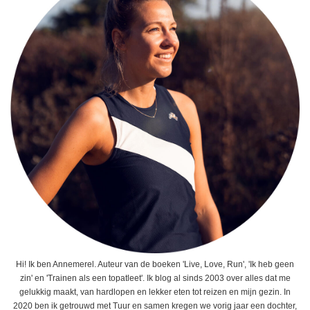
Hi! Ik ben Annemerel. Auteur van de boeken 'Live, Love, Run', 'Ik heb geen
zin' en 'Trainen als een topatleet'. Ik blog al sinds 2003 over alles dat me
gelukkig maakt, van hardlopen en lekker eten tot reizen en mijn gezin. In
2020 ben ik getrouwd met Tuur en samen kregen we vorig jaar een dochter,