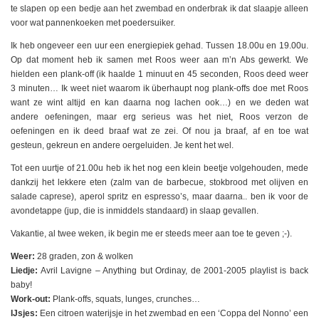
te slapen op een bedje aan het zwembad en onderbrak ik dat slaapje alleen
voor wat pannenkoeken met poedersuiker.
Ik heb ongeveer een uur een energiepiek gehad. Tussen 18.00u en 19.00u.
Op dat moment heb ik samen met Roos weer aan m’n Abs gewerkt. We
hielden een plank-off (ik haalde 1 minuut en 45 seconden, Roos deed weer
3 minuten… Ik weet niet waarom ik überhaupt nog plank-offs doe met Roos
want ze wint altijd en kan daarna nog lachen ook…) en we deden wat
andere oefeningen, maar erg serieus was het niet, Roos verzon de
oefeningen en ik deed braaf wat ze zei. Of nou ja braaf, af en toe wat
gesteun, gekreun en andere oergeluiden. Je kent het wel.
Tot een uurtje of 21.00u heb ik het nog een klein beetje volgehouden, mede
dankzij het lekkere eten (zalm van de barbecue, stokbrood met olijven en
salade caprese), aperol spritz en espresso’s, maar daarna.. ben ik voor de
avondetappe (jup, die is inmiddels standaard) in slaap gevallen.
Vakantie, al twee weken, ik begin me er steeds meer aan toe te geven ;-).
Weer:
28 graden, zon & wolken
Liedje:
Avril Lavigne – Anything but Ordinay, de 2001-2005 playlist is back
baby!
Work-out:
Plank-offs, squats, lunges, crunches…
IJsjes:
Een citroen waterijsje in het zwembad en een ‘Coppa del Nonno’ een