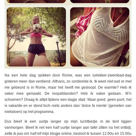
Na een hele dag sjokken door Rome, was een luilekker-zwembad-dag
gisteren meer dan verdiend. Althans, zo oordeelde ik. Ik weet niet wat er met
me gebeurd is in Rome, maar het heeft me gesloopt. De warmte? Heb ik
vaker mee gemaakt. De loopafstanden? Heb ik vaker gedaan.. M’n
schoenen? Draag ik altijd tijdens een dagje stad. Maar goed, geen punt, het
is vakantie en er stond toch niets anders dan ‘dolce fa niente’ (genieten van
nietsdoen) op het programma.
Dus bleef ik een uurtje langer op mijn luchtbedje in de tent liggen
vanmorgen. Bleef ik net een half uurtje langer aan tafel zitten na het ontbijt,
zette ik pas om half elf mijn blogje online, besloot ik tussen 12.00u en 15.00u