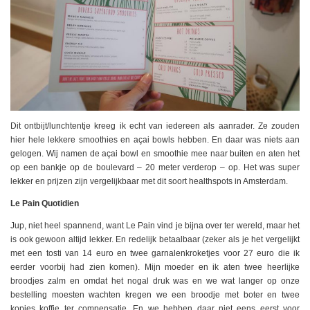
Dit ontbijt/lunchtentje kreeg ik echt van iedereen als aanrader. Ze zouden
hier hele lekkere smoothies en açai bowls hebben. En daar was niets aan
gelogen. Wij namen de açai bowl en smoothie mee naar buiten en aten het
op een bankje op de boulevard – 20 meter verderop – op. Het was super
lekker en prijzen zijn vergelijkbaar met dit soort healthspots in Amsterdam.
Le Pain Quotidien
Jup, niet heel spannend, want Le Pain vind je bijna over ter wereld, maar het
is ook gewoon altijd lekker. En redelijk betaalbaar (zeker als je het vergelijkt
met een tosti van 14 euro en twee garnalenkroketjes voor 27 euro die ik
eerder voorbij had zien komen). Mijn moeder en ik aten twee heerlijke
broodjes zalm en omdat het nogal druk was en we wat langer op onze
bestelling moesten wachten kregen we een broodje met boter en twee
kopjes koffie ter compensatie. En we hebben daar niet eens eerst voor