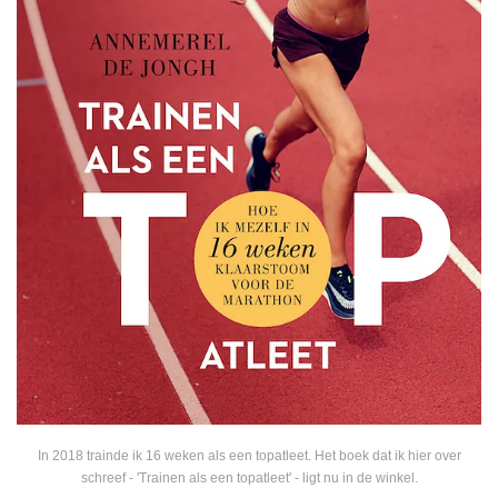
In 2018 trainde ik 16 weken als een topatleet. Het boek dat ik hier over
schreef - 'Trainen als een topatleet' - ligt nu in de winkel.