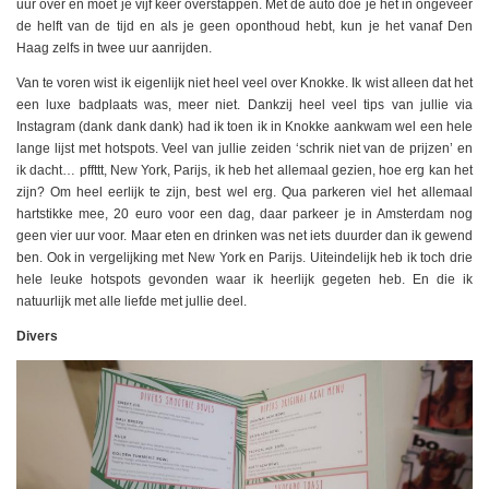
uur over en moet je vijf keer overstappen. Met de auto doe je het in ongeveer
de helft van de tijd en als je geen oponthoud hebt, kun je het vanaf Den
Haag zelfs in twee uur aanrijden.
Van te voren wist ik eigenlijk niet heel veel over Knokke. Ik wist alleen dat het
een luxe badplaats was, meer niet. Dankzij heel veel tips van jullie via
Instagram (dank dank dank) had ik toen ik in Knokke aankwam wel een hele
lange lijst met hotspots. Veel van jullie zeiden ‘schrik niet van de prijzen’ en
ik dacht… pffttt, New York, Parijs, ik heb het allemaal gezien, hoe erg kan het
zijn? Om heel eerlijk te zijn, best wel erg. Qua parkeren viel het allemaal
hartstikke mee, 20 euro voor een dag, daar parkeer je in Amsterdam nog
geen vier uur voor. Maar eten en drinken was net iets duurder dan ik gewend
ben. Ook in vergelijking met New York en Parijs. Uiteindelijk heb ik toch drie
hele leuke hotspots gevonden waar ik heerlijk gegeten heb. En die ik
natuurlijk met alle liefde met jullie deel.
Divers