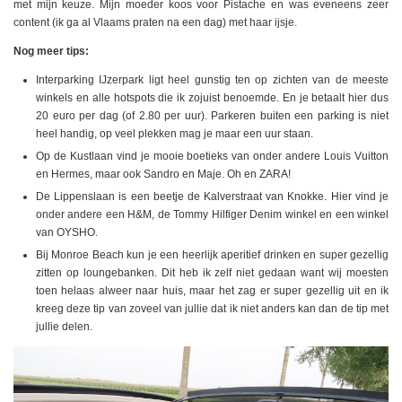
met mijn keuze. Mijn moeder koos voor Pistache en was eveneens zeer
content (ik ga al Vlaams praten na een dag) met haar ijsje.
Nog meer tips:
Interparking IJzerpark ligt heel gunstig ten op zichten van de meeste
winkels en alle hotspots die ik zojuist benoemde. En je betaalt hier dus
20 euro per dag (of 2.80 per uur). Parkeren buiten een parking is niet
heel handig, op veel plekken mag je maar een uur staan.
Op de Kustlaan vind je mooie boetieks van onder andere Louis Vuitton
en Hermes, maar ook Sandro en Maje. Oh en ZARA!
De Lippenslaan is een beetje de Kalverstraat van Knokke. Hier vind je
onder andere een H&M, de Tommy Hilfiger Denim winkel en een winkel
van OYSHO.
Bij Monroe Beach kun je een heerlijk aperitief drinken en super gezellig
zitten op loungebanken. Dit heb ik zelf niet gedaan want wij moesten
toen helaas alweer naar huis, maar het zag er super gezellig uit en ik
kreeg deze tip van zoveel van jullie dat ik niet anders kan dan de tip met
jullie delen.