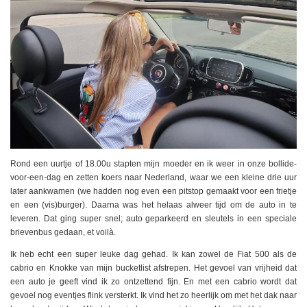
Rond een uurtje of 18.00u stapten mijn moeder en ik weer in onze bollide-
voor-een-dag en zetten koers naar Nederland, waar we een kleine drie uur
later aankwamen (we hadden nog even een pitstop gemaakt voor een frietje
en een (vis)burger). Daarna was het helaas alweer tijd om de auto in te
leveren. Dat ging super snel; auto geparkeerd en sleutels in een speciale
brievenbus gedaan, et voilà.
Ik heb echt een super leuke dag gehad. Ik kan zowel de Fiat 500 als de
cabrio en Knokke van mijn bucketlist afstrepen. Het gevoel van vrijheid dat
een auto je geeft vind ik zo ontzettend fijn. En met een cabrio wordt dat
gevoel nog eventjes flink versterkt. Ik vind het zo heerlijk om met het dak naar