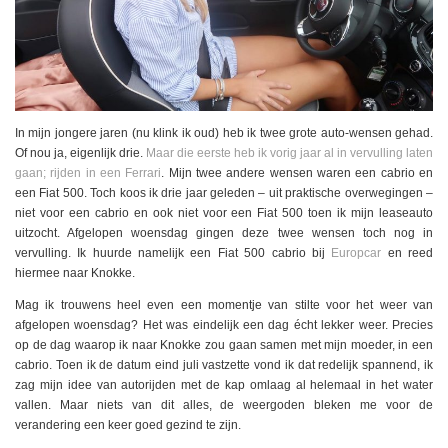
In mijn jongere jaren (nu klink ik oud) heb ik twee grote auto-wensen gehad.
Of nou ja, eigenlijk drie.
Maar die eerste heb ik vorig jaar al in vervulling laten
gaan; rijden in een Ferrari
. Mijn twee andere wensen waren een cabrio en
een Fiat 500. Toch koos ik drie jaar geleden – uit praktische overwegingen –
niet voor een cabrio en ook niet voor een Fiat 500 toen ik mijn leaseauto
uitzocht. Afgelopen woensdag gingen deze twee wensen toch nog in
vervulling. Ik huurde namelijk een Fiat 500 cabrio bij
Europcar
en reed
hiermee naar Knokke.
Mag ik trouwens heel even een momentje van stilte voor het weer van
afgelopen woensdag? Het was eindelijk een dag écht lekker weer. Precies
op de dag waarop ik naar Knokke zou gaan samen met mijn moeder, in een
cabrio. Toen ik de datum eind juli vastzette vond ik dat redelijk spannend, ik
zag mijn idee van autorijden met de kap omlaag al helemaal in het water
vallen. Maar niets van dit alles, de weergoden bleken me voor de
verandering een keer goed gezind te zijn.