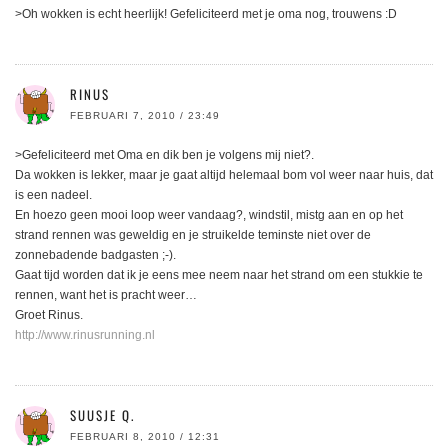
>Oh wokken is echt heerlijk! Gefeliciteerd met je oma nog, trouwens :D
RINUS
FEBRUARI 7, 2010 / 23:49
>Gefeliciteerd met Oma en dik ben je volgens mij niet?.
Da wokken is lekker, maar je gaat altijd helemaal bom vol weer naar huis, dat
is een nadeel.
En hoezo geen mooi loop weer vandaag?, windstil, mistg aan en op het
strand rennen was geweldig en je struikelde teminste niet over de
zonnebadende badgasten ;-).
Gaat tijd worden dat ik je eens mee neem naar het strand om een stukkie te
rennen, want het is pracht weer…
Groet Rinus.
http://www.rinusrunning.nl
SUUSJE Q.
FEBRUARI 8, 2010 / 12:31