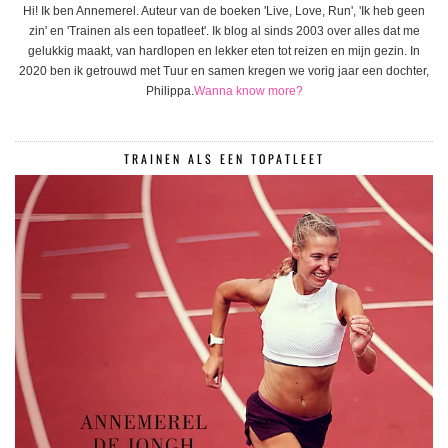
Hi! Ik ben Annemerel. Auteur van de boeken 'Live, Love, Run', 'Ik heb geen
zin' en 'Trainen als een topatleet'. Ik blog al sinds 2003 over alles dat me
gelukkig maakt, van hardlopen en lekker eten tot reizen en mijn gezin. In
2020 ben ik getrouwd met Tuur en samen kregen we vorig jaar een dochter,
Philippa.
Wanna know more?
TRAINEN ALS EEN TOPATLEET