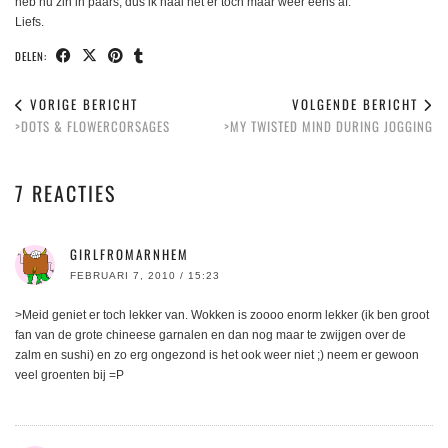
heb nu zin in paars, dus ik haal het er toch maar weer eens af.
Liefs.
DELEN:
VORIGE BERICHT
VOLGENDE BERICHT
>DOTS & FLOWERCORSAGES
>MY TWISTED MIND DURING JOGGING
7 REACTIES
GIRLFROMARNHEM
FEBRUARI 7, 2010 / 15:23
>Meid geniet er toch lekker van. Wokken is zoooo enorm lekker (ik ben groot
fan van de grote chineese garnalen en dan nog maar te zwijgen over de
zalm en sushi) en zo erg ongezond is het ook weer niet ;) neem er gewoon
veel groenten bij =P