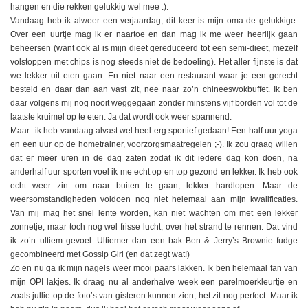
hangen en die rekken gelukkig wel mee :).
Vandaag heb ik alweer een verjaardag, dit keer is mijn oma de gelukkige.
Over een uurtje mag ik er naartoe en dan mag ik me weer heerlijk gaan
beheersen (want ook al is mijn dieet gereduceerd tot een semi-dieet, mezelf
volstoppen met chips is nog steeds niet de bedoeling). Het aller fijnste is dat
we lekker uit eten gaan. En niet naar een restaurant waar je een gerecht
besteld en daar dan aan vast zit, nee naar zo’n chineeswokbuffet. Ik ben
daar volgens mij nog nooit weggegaan zonder minstens vijf borden vol tot de
laatste kruimel op te eten. Ja dat wordt ook weer spannend.
Maar.. ik heb vandaag alvast wel heel erg sportief gedaan! Een half uur yoga
en een uur op de hometrainer, voorzorgsmaatregelen ;-). Ik zou graag willen
dat er meer uren in de dag zaten zodat ik dit iedere dag kon doen, na
anderhalf uur sporten voel ik me echt op en top gezond en lekker. Ik heb ook
echt weer zin om naar buiten te gaan, lekker hardlopen. Maar de
weersomstandigheden voldoen nog niet helemaal aan mijn kwalificaties.
Van mij mag het snel lente worden, kan niet wachten om met een lekker
zonnetje, maar toch nog wel frisse lucht, over het strand te rennen. Dat vind
ik zo’n ultiem gevoel. Ultiemer dan een bak Ben & Jerry’s Brownie fudge
gecombineerd met Gossip Girl (en dat zegt wat!)
Zo en nu ga ik mijn nagels weer mooi paars lakken. Ik ben helemaal fan van
mijn OPI lakjes. Ik draag nu al anderhalve week een parelmoerkleurtje en
zoals jullie op de foto’s van gisteren kunnen zien, het zit nog perfect. Maar ik