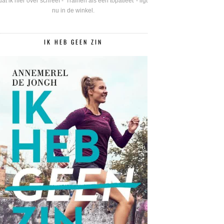
dat ik hier over schreef - 'Trainen als een topatleet' - ligt
nu in de winkel.
IK HEB GEEN ZIN