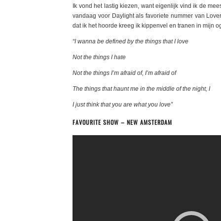
Ik vond het lastig kiezen, want eigenlijk vind ik de me
vandaag voor Daylight als favoriete nummer van Love
dat ik het hoorde kreeg ik kippenvel en tranen in mijn 
“I wanna be defined by the things that I love
Not the things I hate
Not the things I’m afraid of, I’m afraid of
The things that haunt me in the middle of the night, I
I just think that you are what you love”
FAVOURITE SHOW – NEW AMSTERDAM