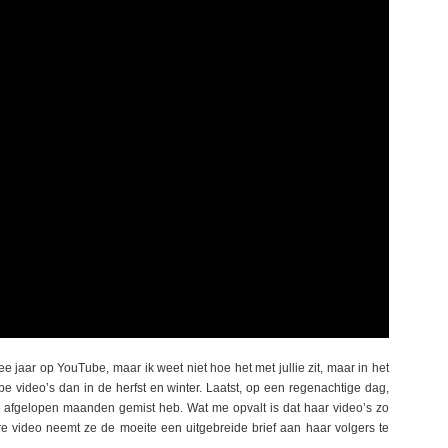
e jaar op YouTube, maar ik weet niet hoe het met jullie zit, maar in het
e video’s dan in de herfst en winter. Laatst, op een regenachtige dag,
e afgelopen maanden gemist heb. Wat me opvalt is dat haar video’s zo
ere video neemt ze de moeite een uitgebreide brief aan haar volgers te