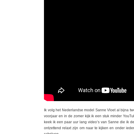
Ik volg het Nederlandse model Sanne Vloet al bijna twe
voorjaar en in de zomer kijk ik een stuk minder YouTub
keek ik een paar uur lang video’s van Sanne die ik d
ontzettend relaxt zijn om naar te kijken en onder ied
schrijven.