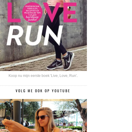
Koop nu mijn eerste boek 'Live, Love, Run'
.
VOLG ME OOK OP YOUTUBE