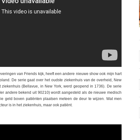
everingen van Friends kijk, heeft een andere nieuwe show ook mijn hart
land. De serie gaat over het oudste ziekenhuis van de overheid, New
ziekenhuis (Bellavue, in New York, werd geopend in 1736). De serie
er andere bekend uit 90210) wordt aangesteld als de nieuwe medisch
 die geld boven patiënten plaatsen meteen de deur te wijzen. Wat men
cteur is in het ziekenhuis, maar ook patiënt.