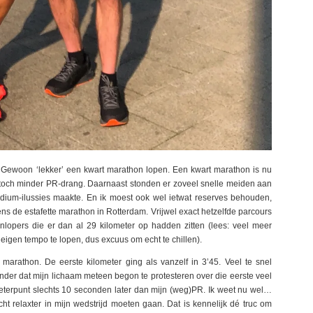
g. Gewoon ‘lekker’ een kwart marathon lopen. Een kwart marathon is nu
k toch minder PR-drang. Daarnaast stonden er zoveel snelle meiden aan
odium-ilussies maakte. En ik moest ook wel ietwat reserves behouden,
ns de estafette marathon in Rotterdam. Vrijwel exact hetzelfde parcours
lopers die er dan al 29 kilometer op hadden zitten (lees: veel meer
eigen tempo te lopen, dus excuus om echt te chillen).
 marathon. De eerste kilometer ging als vanzelf in 3’45. Veel te snel
zonder dat mijn lichaam meteen begon te protesteren over die eerste veel
ilometerpunt slechts 10 seconden later dan mijn (weg)PR. Ik weet nu wel…
echt relaxter in mijn wedstrijd moeten gaan. Dat is kennelijk dé truc om