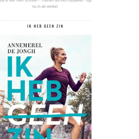
dat ik hier over schreef - 'Trainen als een topatleet' - ligt
nu in de winkel.
IK HEB GEEN ZIN