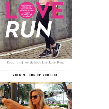
Koop nu mijn eerste boek 'Live, Love, Run'
.
VOLG ME OOK OP YOUTUBE