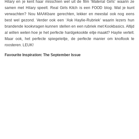
Hilary en je kent haar misschien wel uit de film ‘Material Girls’ waarin ze
samen met Hilary speelt. Real Girls Kitch is een FOOD blog. Wat je kunt
verwachten? Nou MAAKbare gerechten, lekker en meestal ook nog eens
best wel gezond. Verder ook een ‘Ask Haylie-Rubriek’ waarin lezers hun
brandende kookvragen kunnen stellen en een rubriek met Kookbasics. Altijd
al willen weten hoe je het perfecte hardgekookte eitje maakt? Haylie vertelt.
Maar ook, het perfecte spiegeleitje, de perfecte manier om knoflook te
roosteren. LEUK!
Favourite Inspiration: The September Issue