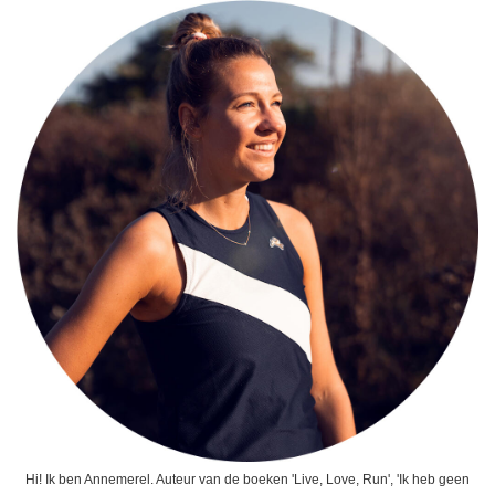
Hi! Ik ben Annemerel. Auteur van de boeken 'Live, Love, Run', 'Ik heb geen