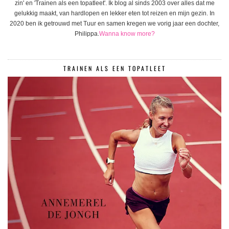
zin' en 'Trainen als een topatleet'. Ik blog al sinds 2003 over alles dat me
gelukkig maakt, van hardlopen en lekker eten tot reizen en mijn gezin. In
2020 ben ik getrouwd met Tuur en samen kregen we vorig jaar een dochter,
Philippa.
Wanna know more?
TRAINEN ALS EEN TOPATLEET