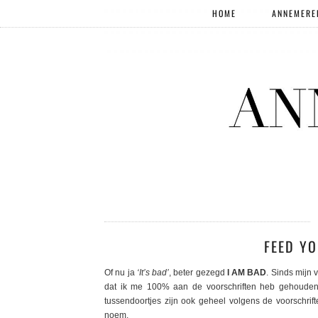
HOME
ANNEMERE
FEED YO
Of nu ja
‘It’s bad’
, beter gezegd
I AM BAD
. Sinds mijn
dat ik me 100% aan de voorschriften heb gehouden.
tussendoortjes zijn ook geheel volgens de voorschrif
noem.