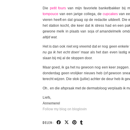
Die
petit fours
van mijn favoriete banketbakker bij m
tompouce
van een jarige collega, de
cupcakes
van ee
vieren heeft en dat graag op de redactie uitdeelt. Di
het station kocht, die keer dat ik stress had en een pa
gewone melk in plaats van soja of amandelmelk omd
altijd wat.
Het is dan ook niet erg vreemd dat er nog geen enkele v
nu ga ik het echt doen’
maar als het dan even lastig wo
slaan bij mij al de stoppen door.
Maar goed, ik ga het nu gewoon nog een keer zegge
donderdag geen vrolijker nieuws heb (of gewoon sneak
terecht wijzen. Die stok (jullie) achter de deur heb ik g
Oh.. en die afspraak met de dermatoloog verplaats ik m
Liefs,
Annemerel
Follow my blog on bloglovin
DELEN: