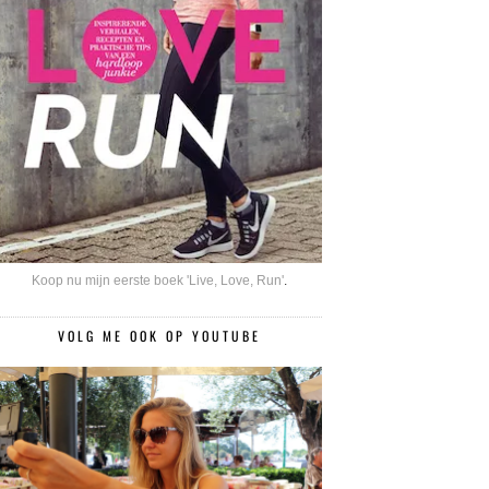
Koop nu mijn eerste boek 'Live, Love, Run'
.
VOLG ME OOK OP YOUTUBE