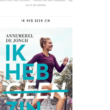
dat ik hier over schreef - 'Trainen als een topatleet' - ligt
nu in de winkel.
IK HEB GEEN ZIN