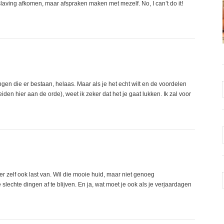
rslaving afkomen, maar afspraken maken met mezelf. No, I can’t do it!
gen die er bestaan, helaas. Maar als je het echt wilt en de voordelen
en hier aan de orde), weet ik zeker dat het je gaat lukken. Ik zal voor
er zelf ook last van. Wil die mooie huid, maar niet genoeg
echte dingen af te blijven. En ja, wat moet je ook als je verjaardagen