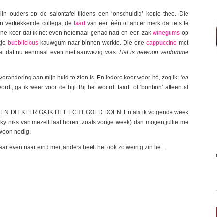
ijn ouders op de salontafel tijdens een ‘onschuldig’ kopje thee. Die
n vertrekkende collega, de
taart
van een één of ander merk dat iets te
e ene keer dat ik het even helemaal gehad had en een zak
winegums
op
kje
bubblicious
kauwgum naar binnen werkte. Die ene
cappuccino
met
at dat nu eenmaal even niet aanwezig was.
Het is gewoon verdomme
erandering aan mijn huid te zien is. En iedere keer weer hè, zeg ik:
‘en
rdt, ga ik weer voor de bijl. Bij het woord ’taart’ of ‘bonbon’ alleen al
n. EN DIT KEER GA IK HET ECHT GOED DOEN. En als ik volgende week
y niks van mezelf laat horen, zoals vorige week) dan mogen jullie me
ewoon nodig.
aar even naar eind mei, anders heeft het ook zo weinig zin he…