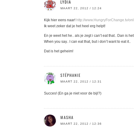
LYDIA
MAART 22, 2012 / 12:24
Kijk hier eens naar!
http://www.HungryForChange.tv/onl
Ik weet zeker dat je het heel erg helpt!
En je weet het he.. als je zegt i can’t eat that.. Dan is 
When you say.. I can eat that, but i don’t want to eat it..
Dat is het geheim!
STÉPHANIE
MAART 22, 2012 / 12:31
Succes! (En ga je niet voor de bijl?)
MASHA
MAART 22, 2012 / 12:36