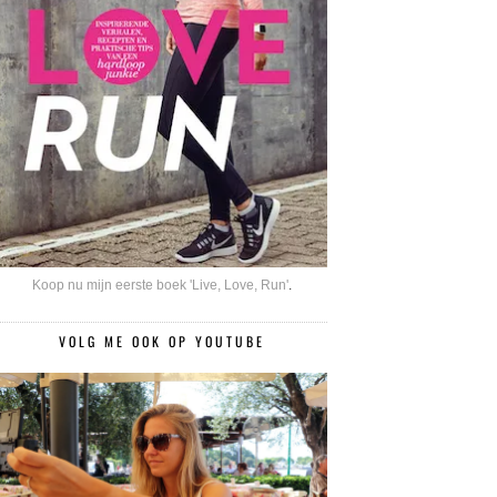
Koop nu mijn eerste boek 'Live, Love, Run'
.
VOLG ME OOK OP YOUTUBE