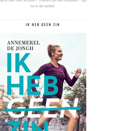
dat ik hier over schreef - 'Trainen als een topatleet' - ligt
nu in de winkel.
IK HEB GEEN ZIN