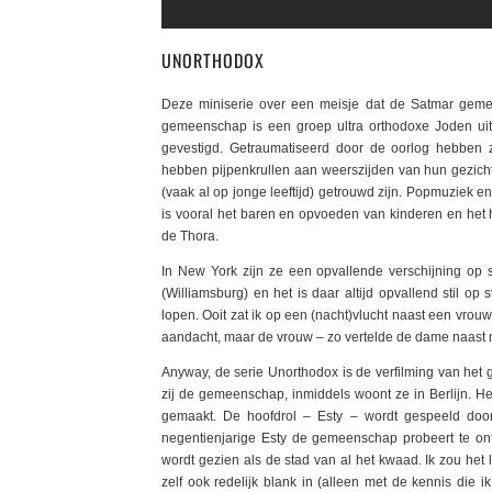
UNORTHODOX
Deze miniserie over een meisje dat de Satmar gemee
gemeenschap is een groep ultra orthodoxe Joden ui
gevestigd. Getraumatiseerd door de oorlog hebben
hebben pijpenkrullen aan weerszijden van hun gezicht
(vaak al op jonge leeftijd) getrouwd zijn. Popmuziek
is vooral het baren en opvoeden van kinderen en he
de Thora.
In New York zijn ze een opvallende verschijning op
(Williamsburg) en het is daar altijd opvallend stil op
lopen. Ooit zat ik op een (nacht)vlucht naast een vro
aandacht, maar de vrouw – zo vertelde de dame naast m
Anyway, de serie Unorthodox is de verfilming van het
zij de gemeenschap, inmiddels woont ze in Berlijn. Het 
gemaakt. De hoofdrol – Esty – wordt gespeeld door
negentienjarige Esty de gemeenschap probeert te ont
wordt gezien als de stad van al het kwaad. Ik zou het l
zelf ook redelijk blank in (alleen met de kennis die 