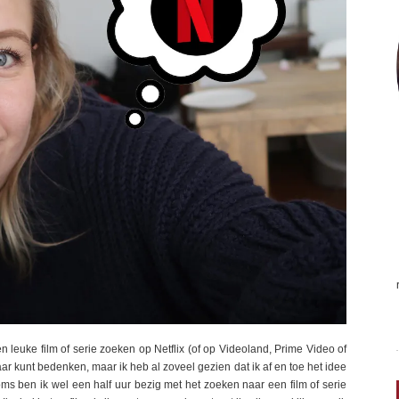
 leuke film of serie zoeken op Netflix (of op Videoland, Prime Video of
aar kunt bedenken, maar ik heb al zoveel gezien dat ik af en toe het idee
ms ben ik wel een half uur bezig met het zoeken naar een film of serie