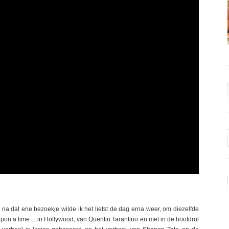
na dat ene bezoekje wilde ik het liefst de dag erna weer, om diezelfde
e upon a time… in Hollywood, van Quentin Tarantino en met in de hoofdrol