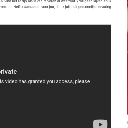
 Ik vind het zo fijn als ik van te voren al weet wat ik wil gaan kijken en ik
m drie Netflix-aanraders voor jou, die ik jullie uit persoonlijke ervaring