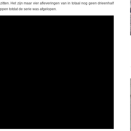
tten. Het zijn maar vier afleveringen van in totaal nog geen drieenhalf
toppen totdat de serie was afgelopen.