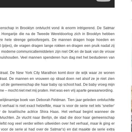
nschap in Brooklyn ontvlucht vond ik enorm intrigerend. De Satmar
t Hongarije die na de Tweede Wereldoorlog zich in Brooklyn hebben
 ze hele strenge geloofsregels. De mannen dragen hoge hoeden en
 (pijes), de vragen dragen lange rokken en dragen een pruik nadat zij
 en moderne communicatiemiddelen zijn niet OK en de taak van de vrouw
t huishouden. Veel mannen spenderen hun dag met het bestuderen van
 straat. De New York City Marathon komt door de wijk waar ze wonen
 straat. De mannen en vrouwen op straat doen net alsof ze je niet zien
uw uit de gemeenschap die haar baby op schoot had. De baby vroeg mijn
e – mocht niet met mij praten. Het was een vrij aparte gewaarwording.
 gelijknamige boek van Deborah Feldman. Tien jaar geleden ontvluchtte
verhaal is niet exact hetzelfde, maar is voor de serie net iets ‘sneller’
 de Israëlische actrice Shira Haas. Het verhaal begint wanneer de
vluchten. Ze vlucht naar Berlijn, de stad die door haar gemeenschap
iefst nog veel verder willen uitweiden over het verhaal, maar ik ging er
ik voor de serie al had over de Satmar’s) en dat maakte de serie extra