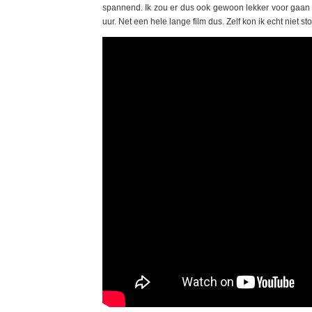
spannend. Ik zou er dus ook gewoon lekker voor gaan zi
uur. Net een hele lange film dus. Zelf kon ik echt niet s