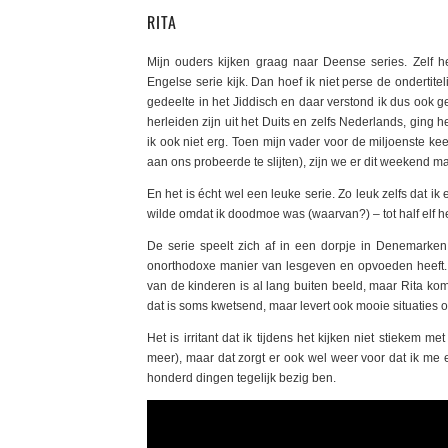
RITA
Mijn ouders kijken graag naar Deense series. Zelf 
Engelse serie kijk. Dan hoef ik niet perse de ondertit
gedeelte in het Jiddisch en daar verstond ik dus ook 
herleiden zijn uit het Duits en zelfs Nederlands, ging h
ik ook niet erg. Toen mijn vader voor de miljoenste kee
aan ons probeerde te slijten), zijn we er dit weekend
En het is écht wel een leuke serie. Zo leuk zelfs dat ik
wilde omdat ik doodmoe was (waarvan?) – tot half elf 
De serie speelt zich af in een dorpje in Denemarken.
onorthodoxe manier van lesgeven en opvoeden heeft. Z
van de kinderen is al lang buiten beeld, maar Rita kom
dat is soms kwetsend, maar levert ook mooie situaties o
Het is irritant dat ik tijdens het kijken niet stiekem m
meer), maar dat zorgt er ook wel weer voor dat ik me e
honderd dingen tegelijk bezig ben.