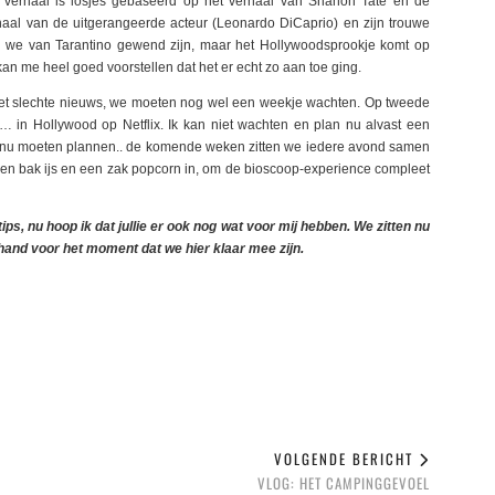
 verhaal is losjes gebaseerd op het verhaal van Shanon Tate en de
haal van de uitgerangeerde acteur (Leonardo DiCaprio) en zijn trouwe
oals we van Tarantino gewend zijn, maar het Hollywoodsprookje komt op
an me heel goed voorstellen dat het er echt zo aan toe ging.
 Het slechte nieuws, we moeten nog wel een weekje wachten. Op tweede
in Hollywood op Netflix. Ik kan niet wachten en plan nu alvast een
 nu moeten plannen.. de komende weken zitten we iedere avond samen
t een bak ijs en een zak popcorn in, om de bioscoop-experience compleet
tips, nu hoop ik dat jullie er ook nog wat voor mij hebben. We zitten nu
 hand voor het moment dat we hier klaar mee zijn.
VOLGENDE BERICHT
VLOG: HET CAMPINGGEVOEL