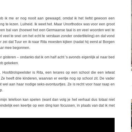
heb ik me er nog nooit aan gewaagd, omdat ik het liefst gewoon een
eling te lezen. Luiheid. Ik weet het. Maar Unorthodox was voor een groot
geen bal van (hoewel het een Germaanse taal is en veel woorden wel te
et veel te snel om het echt te verstaan zonder ondertiteling) en dat vond
r zei dat Tuur en ik naar Rita moesten kijken (nadat hij eerst al Borgen
 maar mee begonnen.
 er gisteren – ondanks dat ik om half acht ’s avonds eigenlijk al naar bed
heb gekeken.
 Hoofdrolspeelster is Rita, een lerares op een school die een ietwat
e heeft drie kinderen, waarvan er eentje nog op school zit. De vader
t wel aan haar nodige seks-avontuurtjes. Ze is recht voor haar raap en
p.
et mijn telefoon kan spelen (want dan volg je het verhaal dus totaal niet
indelijk een keertje op een ding kan focussen, in plaats van dat ik met