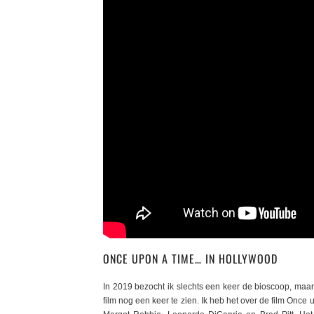
ONCE UPON A TIME… IN HOLLYWOOD
In 2019 bezocht ik slechts een keer de bioscoop, maar 
film nog een keer te zien. Ik heb het over de film Onc