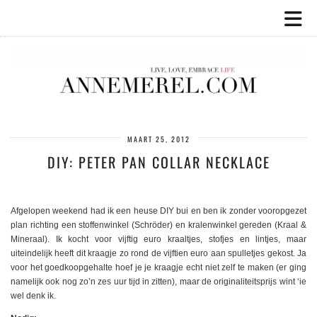
MAART 25, 2012
DIY: PETER PAN COLLAR NECKLACE
Afgelopen weekend had ik een heuse DIY bui en ben ik zonder vooropgezet
plan richting een stoffenwinkel (Schröder) en kralenwinkel gereden (Kraal &
Mineraal). Ik kocht voor vijftig euro kraaltjes, stofjes en lintjes, maar
uiteindelijk heeft dit kraagje zo rond de vijftien euro aan spulletjes gekost. Ja
voor het goedkoopgehalte hoef je je kraagje echt niet zelf te maken (er ging
namelijk ook nog zo’n zes uur tijd in zitten), maar de originaliteitsprijs wint ‘ie
wel denk ik.