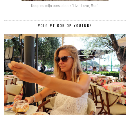
Koop nu mijn eerste boek 'Live, Love, Run'
.
VOLG ME OOK OP YOUTUBE