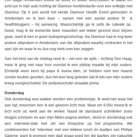
Een dagje Amsterdam breekt de week zo lekker doormidden. Ik stapte om
acht uur in mijn auto richting de Glamour hoofdredactie voor een ontbijtje met
Glamour. Op 6 juni wordt het eerste Glamour Health Event gehouden in
Amsterdam en ik ben daar – samen met een aantal andere fit &
healthbloggers – bij aanwezig. Waarschijnlijk ga ik zelfs de catwalk op..
Goed, mag ik de komende twee maanden wel lekker gezond door blijven
gaan, want ik ben in goed buikspiergezelschap. Na Glamour had ik nog twee
andere afspraken in Amsterdam, van die afspraken waarbij contracten in het
spel zijn en waar ik nu dus nog niets over kan zeggen.
Aan het eind van de middag reed ik – net voor de spits – richting Den Haag,
maar ik ging niet naar huis voordat ik een pitstop maakte bij mijn ouders.
Eindelijk weer eens bij papa & mama eten, ze hebben ruim een maand
zonder keuken gezeten, dus het was lang geleden dat ik iets van mijn ouders
kreeg voorgeschoteld. De andijvieschotel smaakte prima.
Donderdag
Ook donderdag was wakker worden een probleempje. Ik weet niet waar het
aan ligt, misschien ben ik wel gewoon écht moe. Maar om 9.00u moest ik er
toch echt uit, werk aan de winkel. Naast de standaard activiteiten zoals
blogjes schrijven en aan mijn Metro-pagina werken, stond er donderdag ook
een interview-date met Jet van Amayzine op het programma. We
combineerden het ‘interview’ met een lekkere lunch én taartjes van Philipe
Galerne, want ik promoot mijn stad graag goed (en die taartjes zijn natuurlijk