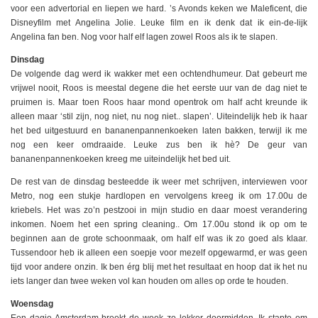
voor een advertorial en liepen we hard. ’s Avonds keken we Maleficent, die
Disneyfilm met Angelina Jolie. Leuke film en ik denk dat ik ein-de-lijk
Angelina fan ben. Nog voor half elf lagen zowel Roos als ik te slapen.
Dinsdag
De volgende dag werd ik wakker met een ochtendhumeur. Dat gebeurt me
vrijwel nooit, Roos is meestal degene die het eerste uur van de dag niet te
pruimen is. Maar toen Roos haar mond opentrok om half acht kreunde ik
alleen maar ‘stil zijn, nog niet, nu nog niet.. slapen’. Uiteindelijk heb ik haar
het bed uitgestuurd en bananenpannenkoeken laten bakken, terwijl ik me
nog een keer omdraaide. Leuke zus ben ik hè? De geur van
bananenpannenkoeken kreeg me uiteindelijk het bed uit.
De rest van de dinsdag besteedde ik weer met schrijven, interviewen voor
Metro, nog een stukje hardlopen en vervolgens kreeg ik om 17.00u de
kriebels. Het was zo’n pestzooi in mijn studio en daar moest verandering
inkomen. Noem het een spring cleaning.. Om 17.00u stond ik op om te
beginnen aan de grote schoonmaak, om half elf was ik zo goed als klaar.
Tussendoor heb ik alleen een soepje voor mezelf opgewarmd, er was geen
tijd voor andere onzin. Ik ben érg blij met het resultaat en hoop dat ik het nu
iets langer dan twee weken vol kan houden om alles op orde te houden.
Woensdag