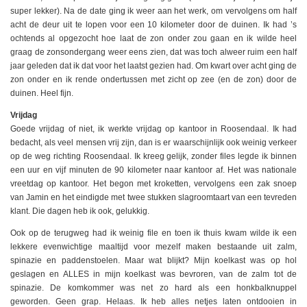
super lekker). Na de date ging ik weer aan het werk, om vervolgens om half
acht de deur uit te lopen voor een 10 kilometer door de duinen. Ik had ’s
ochtends al opgezocht hoe laat de zon onder zou gaan en ik wilde heel
graag de zonsondergang weer eens zien, dat was toch alweer ruim een half
jaar geleden dat ik dat voor het laatst gezien had. Om kwart over acht ging de
zon onder en ik rende ondertussen met zicht op zee (en de zon) door de
duinen. Heel fijn.
Vrijdag
Goede vrijdag of niet, ik werkte vrijdag op kantoor in Roosendaal. Ik had
bedacht, als veel mensen vrij zijn, dan is er waarschijnlijk ook weinig verkeer
op de weg richting Roosendaal. Ik kreeg gelijk, zonder files legde ik binnen
een uur en vijf minuten de 90 kilometer naar kantoor af. Het was nationale
vreetdag op kantoor. Het begon met kroketten, vervolgens een zak snoep
van Jamin en het eindigde met twee stukken slagroomtaart van een tevreden
klant. Die dagen heb ik ook, gelukkig.
Ook op de terugweg had ik weinig file en toen ik thuis kwam wilde ik een
lekkere evenwichtige maaltijd voor mezelf maken bestaande uit zalm,
spinazie en paddenstoelen. Maar wat blijkt? Mijn koelkast was op hol
geslagen en ALLES in mijn koelkast was bevroren, van de zalm tot de
spinazie. De komkommer was net zo hard als een honkbalknuppel
geworden. Geen grap. Helaas. Ik heb alles netjes laten ontdooien in