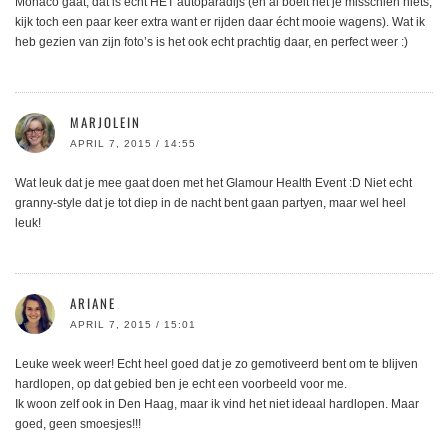
Monaco gaat, dat is echt HET autoparadijs (en al boeit het je misschien niets,
kijk toch een paar keer extra want er rijden daar écht mooie wagens). Wat ik
heb gezien van zijn foto’s is het ook echt prachtig daar, en perfect weer :)
MARJOLEIN
APRIL 7, 2015 / 14:55
Wat leuk dat je mee gaat doen met het Glamour Health Event :D Niet echt
granny-style dat je tot diep in de nacht bent gaan partyen, maar wel heel
leuk!
ARIANE
APRIL 7, 2015 / 15:01
Leuke week weer! Echt heel goed dat je zo gemotiveerd bent om te blijven
hardlopen, op dat gebied ben je echt een voorbeeld voor me.
Ik woon zelf ook in Den Haag, maar ik vind het niet ideaal hardlopen. Maar
goed, geen smoesjes!!!