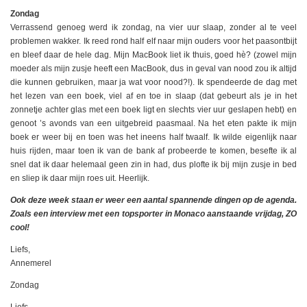
Zondag
Verrassend genoeg werd ik zondag, na vier uur slaap, zonder al te veel
problemen wakker. Ik reed rond half elf naar mijn ouders voor het paasontbijt
en bleef daar de hele dag. Mijn MacBook liet ik thuis, goed hè? (zowel mijn
moeder als mijn zusje heeft een MacBook, dus in geval van nood zou ik altijd
die kunnen gebruiken, maar ja wat voor nood?!). Ik spendeerde de dag met
het lezen van een boek, viel af en toe in slaap (dat gebeurt als je in het
zonnetje achter glas met een boek ligt en slechts vier uur geslapen hebt) en
genoot ’s avonds van een uitgebreid paasmaal. Na het eten pakte ik mijn
boek er weer bij en toen was het ineens half twaalf. Ik wilde eigenlijk naar
huis rijden, maar toen ik van de bank af probeerde te komen, besefte ik al
snel dat ik daar helemaal geen zin in had, dus plofte ik bij mijn zusje in bed
en sliep ik daar mijn roes uit. Heerlijk.
Ook deze week staan er weer een aantal spannende dingen op de agenda.
Zoals een interview met een topsporter in Monaco aanstaande vrijdag, ZO
cool!
Liefs,
Annemerel
Zondag