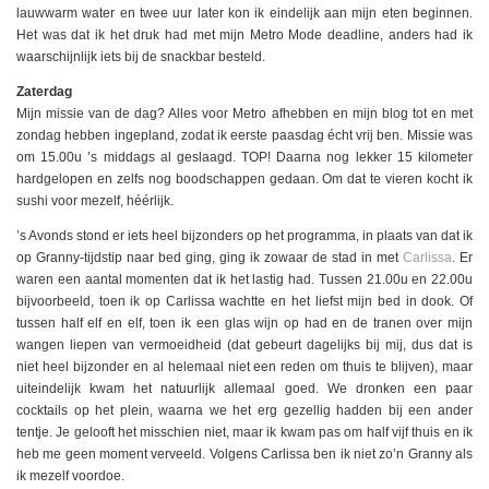
lauwwarm water en twee uur later kon ik eindelijk aan mijn eten beginnen.
Het was dat ik het druk had met mijn Metro Mode deadline, anders had ik
waarschijnlijk iets bij de snackbar besteld.
Zaterdag
Mijn missie van de dag? Alles voor Metro afhebben en mijn blog tot en met
zondag hebben ingepland, zodat ik eerste paasdag écht vrij ben. Missie was
om 15.00u ’s middags al geslaagd. TOP! Daarna nog lekker 15 kilometer
hardgelopen en zelfs nog boodschappen gedaan. Om dat te vieren kocht ik
sushi voor mezelf, héérlijk.
’s Avonds stond er iets heel bijzonders op het programma, in plaats van dat ik
op Granny-tijdstip naar bed ging, ging ik zowaar de stad in met
Carlissa
. Er
waren een aantal momenten dat ik het lastig had. Tussen 21.00u en 22.00u
bijvoorbeeld, toen ik op Carlissa wachtte en het liefst mijn bed in dook. Of
tussen half elf en elf, toen ik een glas wijn op had en de tranen over mijn
wangen liepen van vermoeidheid (dat gebeurt dagelijks bij mij, dus dat is
niet heel bijzonder en al helemaal niet een reden om thuis te blijven), maar
uiteindelijk kwam het natuurlijk allemaal goed. We dronken een paar
cocktails op het plein, waarna we het erg gezellig hadden bij een ander
tentje. Je gelooft het misschien niet, maar ik kwam pas om half vijf thuis en ik
heb me geen moment verveeld. Volgens Carlissa ben ik niet zo’n Granny als
ik mezelf voordoe.