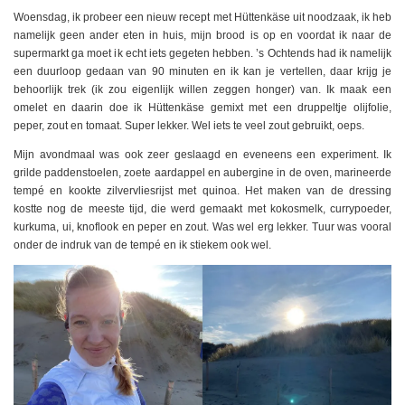
Woensdag, ik probeer een nieuw recept met Hüttenkäse uit noodzaak, ik heb
namelijk geen ander eten in huis, mijn brood is op en voordat ik naar de
supermarkt ga moet ik echt iets gegeten hebben. ’s Ochtends had ik namelijk
een duurloop gedaan van 90 minuten en ik kan je vertellen, daar krijg je
behoorlijk trek (ik zou eigenlijk willen zeggen honger) van. Ik maak een
omelet en daarin doe ik Hüttenkäse gemixt met een druppeltje olijfolie,
peper, zout en tomaat. Super lekker. Wel iets te veel zout gebruikt, oeps.
Mijn avondmaal was ook zeer geslaagd en eveneens een experiment. Ik
grilde paddenstoelen, zoete aardappel en aubergine in de oven, marineerde
tempé en kookte zilvervliesrijst met quinoa. Het maken van de dressing
kostte nog de meeste tijd, die werd gemaakt met kokosmelk, currypoeder,
kurkuma, ui, knoflook en peper en zout. Was wel erg lekker. Tuur was vooral
onder de indruk van de tempé en ik stiekem ook wel.