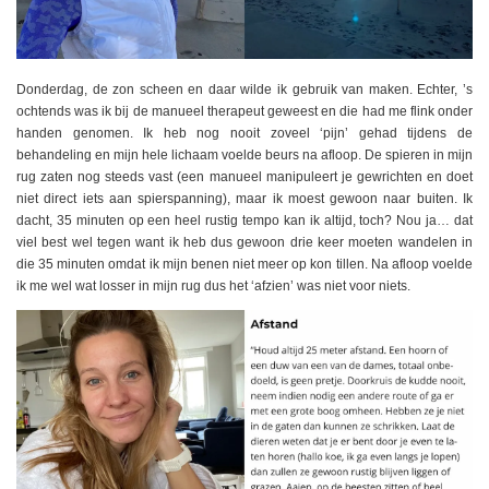
Donderdag, de zon scheen en daar wilde ik gebruik van maken. Echter, ’s
ochtends was ik bij de manueel therapeut geweest en die had me flink onder
handen genomen. Ik heb nog nooit zoveel ‘pijn’ gehad tijdens de
behandeling en mijn hele lichaam voelde beurs na afloop. De spieren in mijn
rug zaten nog steeds vast (een manueel manipuleert je gewrichten en doet
niet direct iets aan spierspanning), maar ik moest gewoon naar buiten. Ik
dacht, 35 minuten op een heel rustig tempo kan ik altijd, toch? Nou ja… dat
viel best wel tegen want ik heb dus gewoon drie keer moeten wandelen in
die 35 minuten omdat ik mijn benen niet meer op kon tillen. Na afloop voelde
ik me wel wat losser in mijn rug dus het ‘afzien’ was niet voor niets.