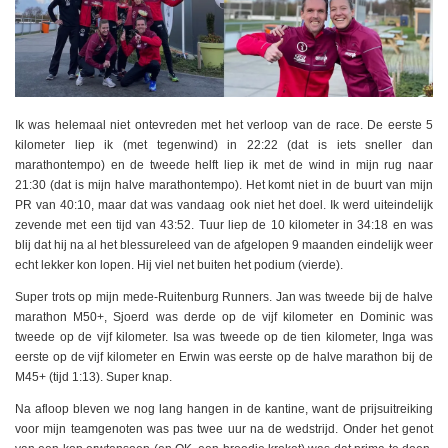
Ik was helemaal niet ontevreden met het verloop van de race. De eerste 5
kilometer liep ik (met tegenwind) in 22:22 (dat is iets sneller dan
marathontempo) en de tweede helft liep ik met de wind in mijn rug naar
21:30 (dat is mijn halve marathontempo). Het komt niet in de buurt van mijn
PR van 40:10, maar dat was vandaag ook niet het doel. Ik werd uiteindelijk
zevende met een tijd van 43:52. Tuur liep de 10 kilometer in 34:18 en was
blij dat hij na al het blessureleed van de afgelopen 9 maanden eindelijk weer
echt lekker kon lopen. Hij viel net buiten het podium (vierde).
Super trots op mijn mede-Ruitenburg Runners. Jan was tweede bij de halve
marathon M50+, Sjoerd was derde op de vijf kilometer en Dominic was
tweede op de vijf kilometer. Isa was tweede op de tien kilometer, Inga was
eerste op de vijf kilometer en Erwin was eerste op de halve marathon bij de
M45+ (tijd 1:13). Super knap.
Na afloop bleven we nog lang hangen in de kantine, want de prijsuitreiking
voor mijn teamgenoten was pas twee uur na de wedstrijd. Onder het genot