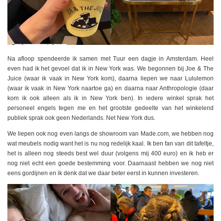
Na afloop spendeerde ik samen met Tuur een dagje in Amsterdam. Heel
even had ik het gevoel dat ik in New York was. We begonnen bij Joe & The
Juice (waar ik vaak in New York kom), daarna liepen we naar Lululemon
(waar ik vaak in New York naartoe ga) en daarna naar Anthropologie (daar
kom ik ook alleen als ik in New York ben). In iedere winkel sprak het
personeel engels tegen me en het grootste gedeelte van het winkelend
publiek sprak ook geen Nederlands. Net New York dus.
We liepen ook nog even langs de showroom van Made.com, we hebben nog
wat meubels nodig want het is nu nog redelijk kaal. Ik ben fan van dit tafeltje,
het is alleen nog steeds best wel duur (volgens mij 400 euro) en ik heb er
nog niet echt een goede bestemming voor. Daarnaast hebben we nog niet
eens gordijnen en ik denk dat we daar beter eerst in kunnen investeren.