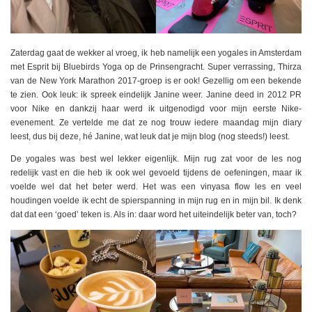
Zaterdag gaat de wekker al vroeg, ik heb namelijk een yogales in Amsterdam
met Esprit bij Bluebirds Yoga op de Prinsengracht. Super verrassing, Thirza
van de New York Marathon 2017-groep is er ook! Gezellig om een bekende
te zien. Ook leuk: ik spreek eindelijk Janine weer. Janine deed in 2012 PR
voor Nike en dankzij haar werd ik uitgenodigd voor mijn eerste Nike-
evenement. Ze vertelde me dat ze nog trouw iedere maandag mijn diary
leest, dus bij deze, hé Janine, wat leuk dat je mijn blog (nog steeds!) leest.
De yogales was best wel lekker eigenlijk. Mijn rug zat voor de les nog
redelijk vast en die heb ik ook wel gevoeld tijdens de oefeningen, maar ik
voelde wel dat het beter werd. Het was een vinyasa flow les en veel
houdingen voelde ik echt de spierspanning in mijn rug en in mijn bil. Ik denk
dat dat een ‘goed’ teken is. Als in: daar word het uiteindelijk beter van, toch?