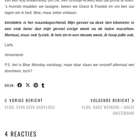
van een kop erwtensoep (en OK, een broodje kroket) was dat prima te doen.
’s Avonds maakten we lasagne, keken we Grace & Frankie en om tien uur
lagen we in bed. Moe, maar zeker voldaan.
Inmiddels is het maandagochtend. Mijn gevoel na deze tien kilometer is
een stuk beter dan mijn gevoel vorige week na de halve marathon.
Mentaal, maar ook fysiek. Ik heb zin in een nieuwe week, ik hoop jullie ook.
Liefs,
Annemerel
P.S. het is Blue Monday vandaag, maar daar slaan we onszelf allemaal wel
doorheen, toch?
DELEN:
VORIGE BERICHT
VOLGENDE BERICHT
VLOG: EVEN GEEN DAGVLOGS
VLOG: RACE WEEKEND + DAGJE
AMSTERDAM
4 REACTIES