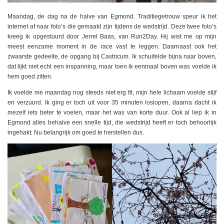
Maandag, de dag na de halve van Egmond. Traditiegetrouw speur ik het
internet af naar foto’s die gemaakt zijn tijdens de wedstrijd. Deze twee foto’s
kreeg ik opgestuurd door Jerrel Baas, van Run2Day. Hij wist me op mijn
meest eenzame moment in de race vast te leggen. Daarnaast ook het
zwaarste gedeelte, de opgang bij Castricum. Ik schuifelde bijna naar boven,
dat lijkt niet echt een inspanning, maar toen ik eenmaal boven was voelde ik
hem goed zitten.
Ik voelde me maandag nog steeds niet erg fit, mijn hele lichaam voelde stijf
en verzuurd. Ik ging er toch uit voor 35 minuten loslopen, daarna dacht ik
mezelf iets beter te voelen, maar het was van korte duur. Ook al liep ik in
Egmond alles behalve een snelle tijd, die wedstrijd heeft er toch behoorlijk
ingehakt. Nu belangrijk om goed te herstellen dus.