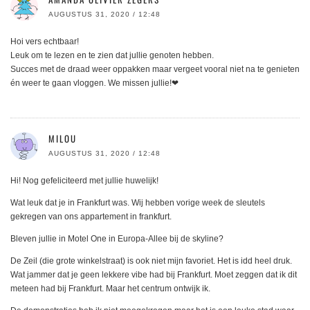
AUGUSTUS 31, 2020 / 12:48
Hoi vers echtbaar!
Leuk om te lezen en te zien dat jullie genoten hebben.
Succes met de draad weer oppakken maar vergeet vooral niet na te genieten
én weer te gaan vloggen. We missen jullie!❤
MILOU
AUGUSTUS 31, 2020 / 12:48
Hi! Nog gefeliciteerd met jullie huwelijk!
Wat leuk dat je in Frankfurt was. Wij hebben vorige week de sleutels
gekregen van ons appartement in frankfurt.
Bleven jullie in Motel One in Europa-Allee bij de skyline?
De Zeil (die grote winkelstraat) is ook niet mijn favoriet. Het is idd heel druk.
Wat jammer dat je geen lekkere vibe had bij Frankfurt. Moet zeggen dat ik dit
meteen had bij Frankfurt. Maar het centrum ontwijk ik.