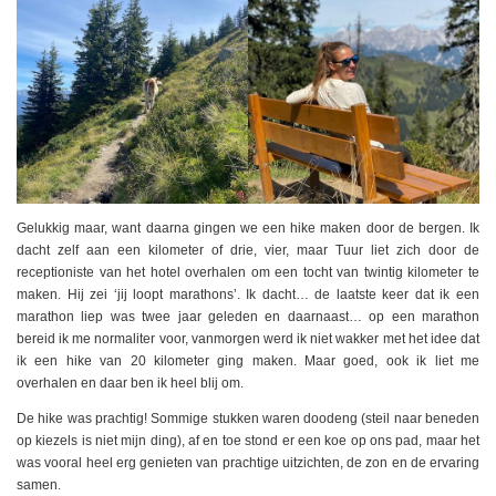
Gelukkig maar, want daarna gingen we een hike maken door de bergen. Ik
dacht zelf aan een kilometer of drie, vier, maar Tuur liet zich door de
receptioniste van het hotel overhalen om een tocht van twintig kilometer te
maken. Hij zei ‘jij loopt marathons’. Ik dacht… de laatste keer dat ik een
marathon liep was twee jaar geleden en daarnaast… op een marathon
bereid ik me normaliter voor, vanmorgen werd ik niet wakker met het idee dat
ik een hike van 20 kilometer ging maken. Maar goed, ook ik liet me
overhalen en daar ben ik heel blij om.
De hike was prachtig! Sommige stukken waren doodeng (steil naar beneden
op kiezels is niet mijn ding), af en toe stond er een koe op ons pad, maar het
was vooral heel erg genieten van prachtige uitzichten, de zon en de ervaring
samen.