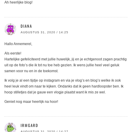
Ah heerlijke blog!
DIANA
AUGUSTUS 31, 2020 / 14:25
Hallo Annemerel,
Als eerste!
Hartelijke gefeliciteerd met jullie huwelijk, jij en je echtgenoot zagen prachtig
uit op de foto’s die ik tot nu toe heb gezien. Ik wens jullie heel veel geluk
samen voor nu en in de toekomst.
Ik volg je al een tijdje op instagram en via je vlog’s en blog’s welke ik ook
heel leuk vindt om naar te kijken. Ondanks dat ik geen hardloopster ben. Ik
hoop stilletjes dat je gauw een vlogje plaatst want ik mis ze wel.
Geniet nog maar heerlijk na hoor!
IRMGARD
AUGUSTUS 31, 2020 / 14:27