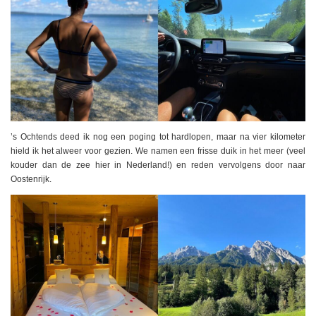
’s Ochtends deed ik nog een poging tot hardlopen, maar na vier kilometer
hield ik het alweer voor gezien. We namen een frisse duik in het meer (veel
kouder dan de zee hier in Nederland!) en reden vervolgens door naar
Oostenrijk.