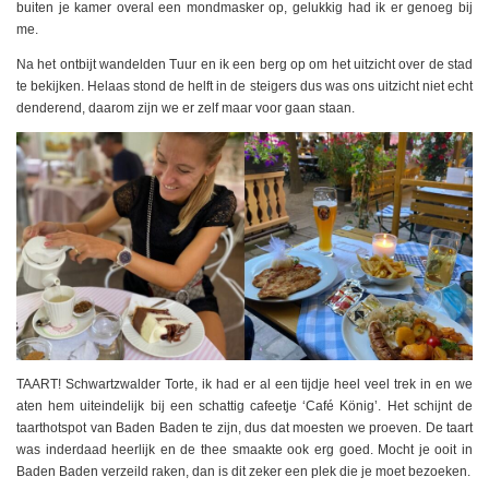
buiten je kamer overal een mondmasker op, gelukkig had ik er genoeg bij
me.
Na het ontbijt wandelden Tuur en ik een berg op om het uitzicht over de stad
te bekijken. Helaas stond de helft in de steigers dus was ons uitzicht niet echt
denderend, daarom zijn we er zelf maar voor gaan staan.
TAART! Schwartzwalder Torte, ik had er al een tijdje heel veel trek in en we
aten hem uiteindelijk bij een schattig cafeetje ‘Café König’. Het schijnt de
taarthotspot van Baden Baden te zijn, dus dat moesten we proeven. De taart
was inderdaad heerlijk en de thee smaakte ook erg goed. Mocht je ooit in
Baden Baden verzeild raken, dan is dit zeker een plek die je moet bezoeken.