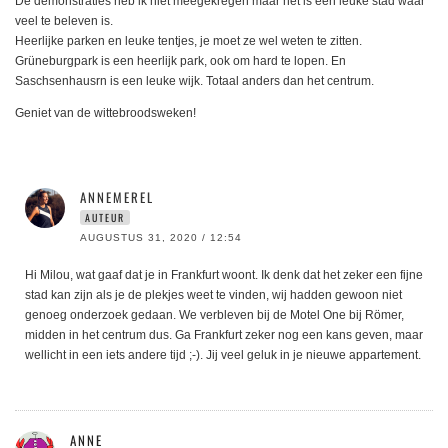
De demonstraties heb ik niet meegekregen maar het is een leuke stad waar
veel te beleven is.
Heerlijke parken en leuke tentjes, je moet ze wel weten te zitten.
Grüneburgpark is een heerlijk park, ook om hard te lopen. En
Saschsenhausrn is een leuke wijk. Totaal anders dan het centrum.
Geniet van de wittebroodsweken!
ANNEMEREL
AUTEUR
AUGUSTUS 31, 2020 / 12:54
Hi Milou, wat gaaf dat je in Frankfurt woont. Ik denk dat het zeker een fijne
stad kan zijn als je de plekjes weet te vinden, wij hadden gewoon niet
genoeg onderzoek gedaan. We verbleven bij de Motel One bij Römer,
midden in het centrum dus. Ga Frankfurt zeker nog een kans geven, maar
wellicht in een iets andere tijd ;-). Jij veel geluk in je nieuwe appartement.
ANNE