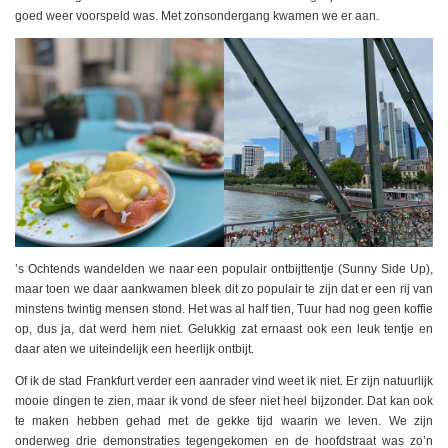
goed weer voorspeld was. Met zonsondergang kwamen we er aan.
’s Ochtends wandelden we naar een populair ontbijttentje (Sunny Side Up),
maar toen we daar aankwamen bleek dit zo populair te zijn dat er een rij van
minstens twintig mensen stond. Het was al half tien, Tuur had nog geen koffie
op, dus ja, dat werd hem niet. Gelukkig zat ernaast ook een leuk tentje en
daar aten we uiteindelijk een heerlijk ontbijt.
Of ik de stad Frankfurt verder een aanrader vind weet ik niet. Er zijn natuurlijk
mooie dingen te zien, maar ik vond de sfeer niet heel bijzonder. Dat kan ook
te maken hebben gehad met de gekke tijd waarin we leven. We zijn
onderweg drie demonstraties tegengekomen en de hoofdstraat was zo’n