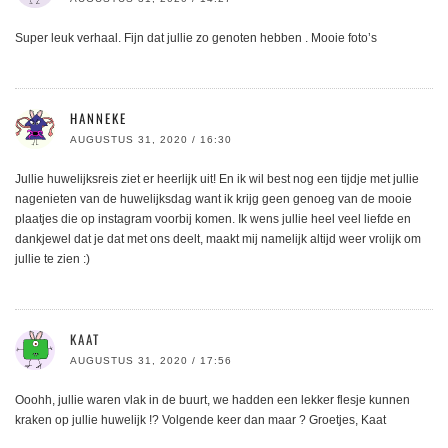
Super leuk verhaal. Fijn dat jullie zo genoten hebben . Mooie foto’s
HANNEKE
AUGUSTUS 31, 2020 / 16:30
Jullie huwelijksreis ziet er heerlijk uit! En ik wil best nog een tijdje met jullie
nagenieten van de huwelijksdag want ik krijg geen genoeg van de mooie
plaatjes die op instagram voorbij komen. Ik wens jullie heel veel liefde en
dankjewel dat je dat met ons deelt, maakt mij namelijk altijd weer vrolijk om
jullie te zien :)
KAAT
AUGUSTUS 31, 2020 / 17:56
Ooohh, jullie waren vlak in de buurt, we hadden een lekker flesje kunnen
kraken op jullie huwelijk !? Volgende keer dan maar ? Groetjes, Kaat