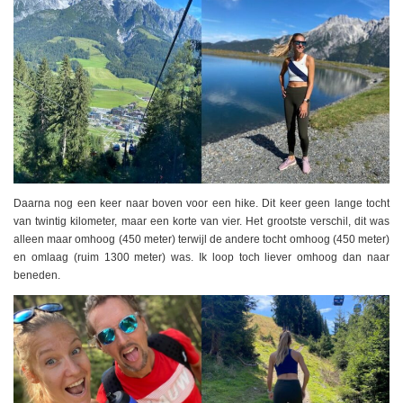
Daarna nog een keer naar boven voor een hike. Dit keer geen lange tocht
van twintig kilometer, maar een korte van vier. Het grootste verschil, dit was
alleen maar omhoog (450 meter) terwijl de andere tocht omhoog (450 meter)
en omlaag (ruim 1300 meter) was. Ik loop toch liever omhoog dan naar
beneden.