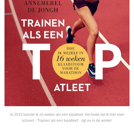
In 2018 trainde ik 16 weken als een topatleet. Het boek dat ik hier over
schreef - 'Trainen als een topatleet' - ligt nu in de winkel.