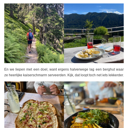
En we liepen met een doel, want ergens halverwege lag een berghut waar
ze heerlijke kaiserschmarrn serveerden. Kijk, dat loopt toch net iets lekkerder.