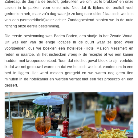
Zaterdag, de dag na de bruiloft, gebruikten we om ‘uit te brakken’ en onze
tassen in te pakken voor onze reis. Niet dat ik tijdens de bruiloft veel
gedronken heb, maar zo’n dag waar je zo lang naar uitleeft laat toch wel iets
van een (vermoeidheid)kater achter. Zondagochtend stapten we in de auto
richting onze eerste bestemming.
Die eerste bestemming was Baden-Baden, een stadje in het Zwarte Woud.
Dit was een van de enige locaties in de buurt waar ze goed weer
voorspelden, dus we boekten een hotelletje (Hotel Maison Messmer) en
reden er naartoe. Bij het inchecken vroeg ik de receptie of we een kamer
hadden met tweepersoonsbed. Toen dat niet het geval bleek te zijn vertelde
ik dat we net getrouwd waren en dat we het toch wel leuk vonden om in een
bed te liggen. Het werd meteen geregeld en we waren nog geen tien
minuten in de hotelkamer en werden verrast met een fles prosecco en een
dessert.