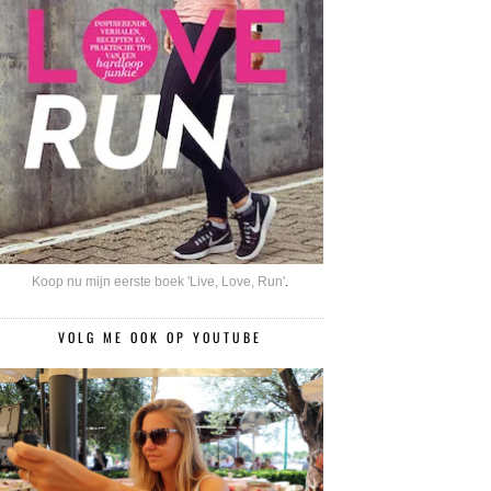
Koop nu mijn eerste boek 'Live, Love, Run'
.
VOLG ME OOK OP YOUTUBE