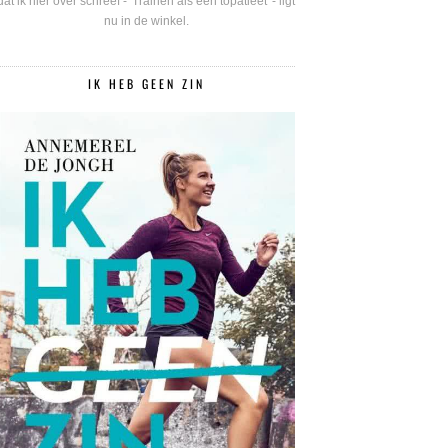
dat ik hier over schreef - 'Trainen als een topatleet' - ligt
nu in de winkel.
IK HEB GEEN ZIN