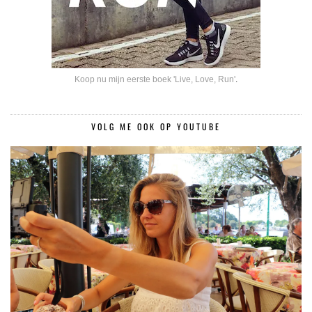
Koop nu mijn eerste boek 'Live, Love, Run'
.
VOLG ME OOK OP YOUTUBE