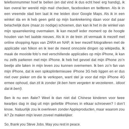
telefoonnummer hoef te bellen (en dat vind ik dus echt heel erg handig), ik
kan overal ter wereld mijn mail checken, facebooken en twitteren. Als ik in
een vreemde stad ben laat ik me leiden door Google Maps. Als ik in een
winkel sta en ik heb geen geld op mijn bankrekening staan voor dat paar
belachelijk dure (maar zo nodige) schoenen, dan kan ik het in de winkel van
mijn spaarrekening overmaken. Ik kan mezelf ieder moment op de hoogte
houden van het laatste nieuws. Als ik in de trein zit vermaak ik mezelf met
online shopping Apps van ZARA en NAP, ik leer mezelf fotograferen met de
applicatie van Nikon en ik leer de meest onnozele dingen op wikipedia. Ik
maak de mooiste foto’s met verschillende applicaties op mijn iPhone, ik kan
nu zelfs parkeren met mijn iPhone. Ik heb het gevoel dat mijn iPhone zo’n
beetje alle taken in mijn leven zou kunnen overnemen. Ik ben zo’n fan van
mijn iPhone, dat ik een spiksplinternieuwe iPhone 3G heb liggen en er dus
niet over pieker om die te verkopen, want stel je voor dat mijn iPhone 4G
ermee ophoud, dan zit ik zonder
(ik ben hem vergeten te verzekeren.. idioot
dat ik ben!)
.
Ben ik nu een
flake
? Weet ik dan niet dat Chinese kinderen voor twee
kwartjes dag in dag uit mijn geliefde iPhones in elkaar schroeven? I don’t
know.. Natuurlijk zou ik overleven zonder Appleproducten, maar waarom zou
ik? Ze maken mijn leven zoveel makkelijker.
So, thank you Steve Jobs. May you rest in peace.