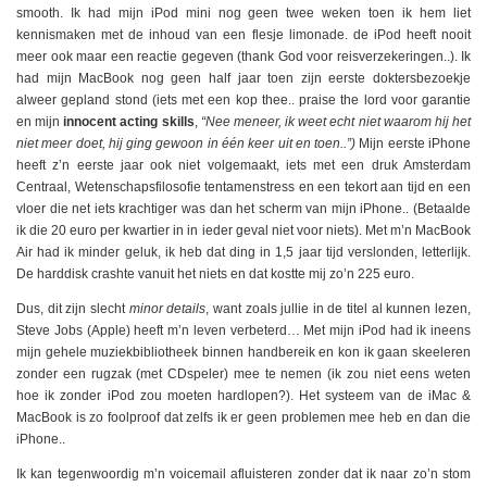
smooth. Ik had mijn iPod mini nog geen twee weken toen ik hem liet
kennismaken met de inhoud van een flesje limonade. de iPod heeft nooit
meer ook maar een reactie gegeven (thank God voor reisverzekeringen..). Ik
had mijn MacBook nog geen half jaar toen zijn eerste doktersbezoekje
alweer gepland stond (iets met een kop thee.. praise the lord voor garantie
en mijn
innocent acting skills
,
“Nee meneer, ik weet echt niet waarom hij het
niet meer doet, hij ging gewoon in één keer uit en toen..”)
Mijn eerste iPhone
heeft z’n eerste jaar ook niet volgemaakt, iets met een druk Amsterdam
Centraal, Wetenschapsfilosofie tentamenstress en een tekort aan tijd en een
vloer die net iets krachtiger was dan het scherm van mijn iPhone.. (Betaalde
ik die 20 euro per kwartier in in ieder geval niet voor niets). Met m’n MacBook
Air had ik minder geluk, ik heb dat ding in 1,5 jaar tijd verslonden, letterlijk.
De harddisk crashte vanuit het niets en dat kostte mij zo’n 225 euro.
Dus, dit zijn slecht
minor details
, want zoals jullie in de titel al kunnen lezen,
Steve Jobs (Apple) heeft m’n leven verbeterd… Met mijn iPod had ik ineens
mijn gehele muziekbibliotheek binnen handbereik en kon ik gaan skeeleren
zonder een rugzak (met CDspeler) mee te nemen (ik zou niet eens weten
hoe ik zonder iPod zou moeten hardlopen?). Het systeem van de iMac &
MacBook is zo foolproof dat zelfs ik er geen problemen mee heb en dan die
iPhone..
Ik kan tegenwoordig m’n voicemail afluisteren zonder dat ik naar zo’n stom