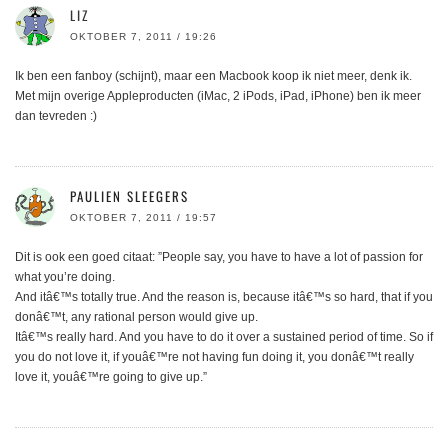
LIZ
OKTOBER 7, 2011 / 19:26
Ik ben een fanboy (schijnt), maar een Macbook koop ik niet meer, denk ik.
Met mijn overige Appleproducten (iMac, 2 iPods, iPad, iPhone) ben ik meer
dan tevreden :)
PAULIEN SLEEGERS
OKTOBER 7, 2011 / 19:57
Dit is ook een goed citaat: ”People say, you have to have a lot of passion for
what you’re doing.
And itâ€™s totally true. And the reason is, because itâ€™s so hard, that if you
donâ€™t, any rational person would give up.
Itâ€™s really hard. And you have to do it over a sustained period of time. So if
you do not love it, if youâ€™re not having fun doing it, you donâ€™t really
love it, youâ€™re going to give up.”