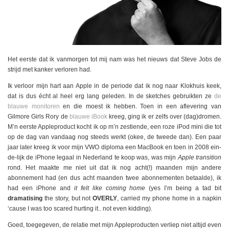
Het eerste dat ik vanmorgen tot mij nam was het nieuws dat Steve Jobs de
strijd met kanker verloren had.
Ik verloor mijn hart aan Apple in de periode dat ik nog naar Klokhuis keek,
dat is dus écht al heel erg lang geleden. In de sketches gebruikten ze
de
blauwe monitoren
en die moest ik hebben. Toen in een aflevering van
Gilmore Girls Rory de
blauwe iBook
kreeg, ging ik er zelfs over (dag)dromen.
M’n eerste Appleproduct kocht ik op m’n zestiende, een roze iPod mini die tot
op de dag van vandaag nog steeds werkt (okee, de tweede dan). Een paar
jaar later kreeg ik voor mijn VWO diploma een MacBook en toen in 2008 ein-
de-lijk de iPhone legaal in Nederland te koop was, was mijn
Apple transition
rond. Het maakte me niet uit dat ik nog acht(!) maanden mijn andere
abonnement had (en dus acht maanden twee abonnementen betaalde), ik
had een iPhone and
it felt like coming home
(yes I’m being a tad bit
dramatising
the story, but not
OVERLY
, carried my phone home in a napkin
‘cause I was too scared hurting it.. not even kidding).
Goed, toegegeven, de relatie met mijn Appleproducten verliep niet altijd even