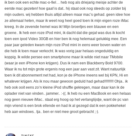
ik ben ook een echte mac-o-fiel… heb nog als driejarig meisje achter de
eerste mac gezeten! hoe gaaf is dat.. hij staat ook nog steeds op zolder bij
mijn ouders. wij hebben thuis altijd alleen maar mac’s gehad. geen idee hoe
ze allemaal heten, maar ik weet nog heel goed toen ik mijn eigen roze iMac
kreeg. In de zevende hemel was ik! Mijn broertjes een blauwe en een
groene.. Ik heb een roze iPod mini, ik dacht dat die gejat was dus ik kocht
toen een ipod Video 30GB en hier ben ik nog helemaal gelukkig mee. Een
paar jaar geleden kwam mijn roze iPod mini in eens weer boven water en
die heb ik toen maar verkocht. Ik was vorig jaar helaas ongeduldig en
koppig. Ik wilde persee een smartphone maar ik wilde niet naar TMobile
(waar je een iPhone kon krijgen). Dus ik nam een Blackberry Bold 9700.
Waar ik nu tot mijn grote ergenis nog een jaar aan vast zit. Want natuurlijk
toen ik dit abonnement net had, kon je de iPhone ineens wel bij KPN, Hi en
whatever krijgen. Als ik nou maar gewoon geduld had gehad!!!!!!!!!! Ohja.. ik
heb ook ooit eens zo’n kleine iPod shuffle gekregen, maar daar kan ik de
oplader niet van vinden.. jammer.. :-((. Ik heb nu een MacBook en een helaas
nog geen nieuwe iMac.. staat erg hoog op het verlanglijstje, want de pc van
mijn vriend is een brok ellende en had ik al gezegd dat ik een pokkehekel
heb aan windows.. tja.. ben er niet mee groot gebracht ;-).
TINEKE