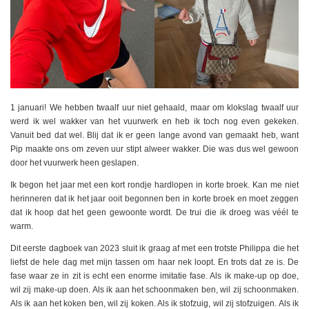
1 januari! We hebben twaalf uur niet gehaald, maar om klokslag twaalf uur
werd ik wel wakker van het vuurwerk en heb ik toch nog even gekeken.
Vanuit bed dat wel. Blij dat ik er geen lange avond van gemaakt heb, want
Pip maakte ons om zeven uur stipt alweer wakker. Die was dus wel gewoon
door het vuurwerk heen geslapen.
Ik begon het jaar met een kort rondje hardlopen in korte broek. Kan me niet
herinneren dat ik het jaar ooit begonnen ben in korte broek en moet zeggen
dat ik hoop dat het geen gewoonte wordt. De trui die ik droeg was véél te
warm.
Dit eerste dagboek van 2023 sluit ik graag af met een trotste Philippa die het
liefst de hele dag met mijn tassen om haar nek loopt. En trots dat ze is. De
fase waar ze in zit is echt een enorme imitatie fase. Als ik make-up op doe,
wil zij make-up doen. Als ik aan het schoonmaken ben, wil zij schoonmaken.
Als ik aan het koken ben, wil zij koken. Als ik stofzuig, wil zij stofzuigen. Als ik