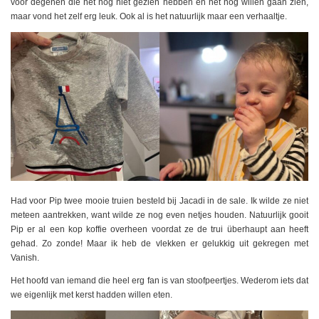
voor degenen die het nog niet gezien hebben en het nog willen gaan zien,
maar vond het zelf erg leuk. Ook al is het natuurlijk maar een verhaaltje.
Had voor Pip twee mooie truien besteld bij Jacadi in de sale. Ik wilde ze niet
meteen aantrekken, want wilde ze nog even netjes houden. Natuurlijk gooit
Pip er al een kop koffie overheen voordat ze de trui überhaupt aan heeft
gehad. Zo zonde! Maar ik heb de vlekken er gelukkig uit gekregen met
Vanish.
Het hoofd van iemand die heel erg fan is van stoofpeertjes. Wederom iets dat
we eigenlijk met kerst hadden willen eten.