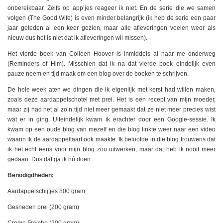
onbereikbaar. Zelfs op app’jes reageer ik niet. En de serie die we samen
volgen (The Good Wife) is even minder belangrijk (ik heb de serie een paar
jaar geleden al een keer gezien, maar alle afleveringen voelen weer als
nieuw dus het is niet dat ik afleveringen wil missen).
Het vierde boek van Colleen Hoover is inmiddels al naar me onderweg
(Reminders of Him). Misschien dat ik na dat vierde boek eindelijk even
pauze neem en tijd maak om een blog over de boeken te schrijven.
De hele week aten we dingen die ik eigenlijk met kerst had willen maken,
zoals deze aardappelschotel met prei. Het is een recept van mijn moeder,
maar zij had het al zo’n tijd niet meer gemaakt dat ze niet meer precies wist
wat er in ging. Uiteindelijk kwam ik erachter door een Google-sessie. Ik
kwam op een oude blog van mezelf en die blog linkte weer naar een video
waarin ik de aardappeltaart ook maakte. Ik beloofde in die blog trouwens dat
ik het echt eens voor mijn blog zou uitwerken, maar dat heb ik nooit meer
gedaan. Dus dat ga ik nú doen.
Benodigdheden:
Aardappelschijfjes 800 gram
Gesneden prei (200 gram)