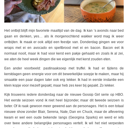
Het ontbijt blijft mijn favoriete maaltijd van de dag. Ik kan ’s avonds naar bed
gaan en denken, yes… als ik morgenochtend wakker word mag ik weer
ontbijten. Ik maak er ook altijd een feestje van. Donderdag gingen we voor
wraps met ei en avocado en speltbrood met ei en bacon. Bacon eet ik
normaal nooit, maar ik had voor kerst een pakje gehaald en zoals ik al zei,
we aten de heel week dingen die we eigenlijk met kerst zouden eten.
Een ander voorbeeld: pastinaaksoep met truffel. Ik had er tijdens de
kerstdagen geen energie voor om dit bewerkelijke soepje te maken, maar hij
smaakte een paar dagen later ook erg lekker. Ik had in eerste instantie een
klein kopje voor mezelf gepakt, maar heb zes keer bij gepakt. Zo lekker.
Kijk trouwens iedere donderdag naar de nieuwe Gossip Girl serie op HBO.
Het eerste seizoen vond ik niet heel bijzonder, maar dit tweede seizoen is
beter. Of ik raak gewoon meer gewend aan de personages. Het is een totaal
nieuwe show zonder Blair, Serena, Nate, Dan en Chuck, maar de aflevering
kwam er wel een oude bekende langs (Georgina Sparks) en werd er iets
over twee andere belangrijke personages vertelt. Ik wil het niet verpesten