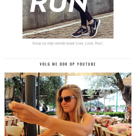
Koop nu mijn eerste boek 'Live, Love, Run'
.
VOLG ME OOK OP YOUTUBE