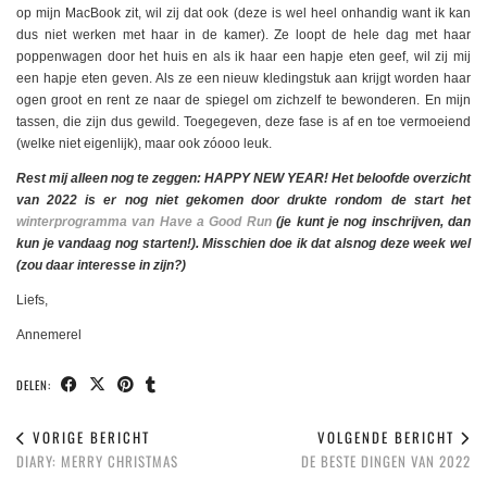
op mijn MacBook zit, wil zij dat ook (deze is wel heel onhandig want ik kan
dus niet werken met haar in de kamer). Ze loopt de hele dag met haar
poppenwagen door het huis en als ik haar een hapje eten geef, wil zij mij
een hapje eten geven. Als ze een nieuw kledingstuk aan krijgt worden haar
ogen groot en rent ze naar de spiegel om zichzelf te bewonderen. En mijn
tassen, die zijn dus gewild. Toegegeven, deze fase is af en toe vermoeiend
(welke niet eigenlijk), maar ook zóooo leuk.
Rest mij alleen nog te zeggen: HAPPY NEW YEAR! Het beloofde overzicht
van 2022 is er nog niet gekomen door drukte rondom de start het
winterprogramma van Have a Good Run
(je kunt je nog inschrijven, dan
kun je vandaag nog starten!). Misschien doe ik dat alsnog deze week wel
(zou daar interesse in zijn?)
Liefs,
Annemerel
DELEN:
VORIGE BERICHT
VOLGENDE BERICHT
DIARY: MERRY CHRISTMAS
DE BESTE DINGEN VAN 2022