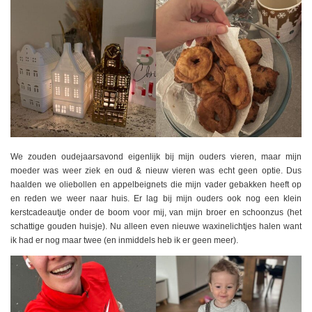
We zouden oudejaarsavond eigenlijk bij mijn ouders vieren, maar mijn
moeder was weer ziek en oud & nieuw vieren was echt geen optie. Dus
haalden we oliebollen en appelbeignets die mijn vader gebakken heeft op
en reden we weer naar huis. Er lag bij mijn ouders ook nog een klein
kerstcadeautje onder de boom voor mij, van mijn broer en schoonzus (het
schattige gouden huisje). Nu alleen even nieuwe waxinelichtjes halen want
ik had er nog maar twee (en inmiddels heb ik er geen meer).