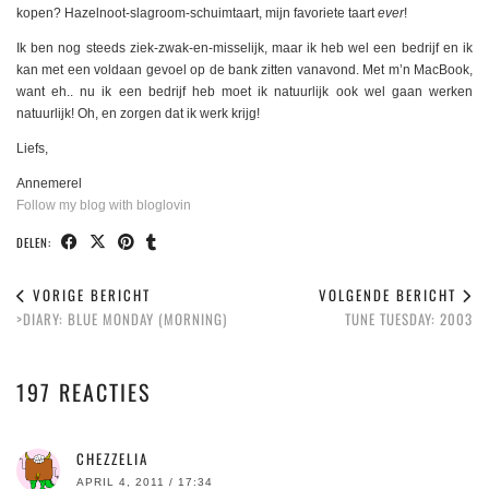
kopen? Hazelnoot-slagroom-schuimtaart, mijn favoriete taart
ever
!
Ik ben nog steeds ziek-zwak-en-misselijk, maar ik heb wel een bedrijf en ik
kan met een voldaan gevoel op de bank zitten vanavond. Met m’n MacBook,
want eh.. nu ik een bedrijf heb moet ik natuurlijk ook wel gaan werken
natuurlijk! Oh, en zorgen dat ik werk krijg!
Liefs,
Annemerel
Follow my blog with bloglovin
DELEN:
VORIGE BERICHT
VOLGENDE BERICHT
>DIARY: BLUE MONDAY (MORNING)
TUNE TUESDAY: 2003
197 REACTIES
CHEZZELIA
APRIL 4, 2011 / 17:34