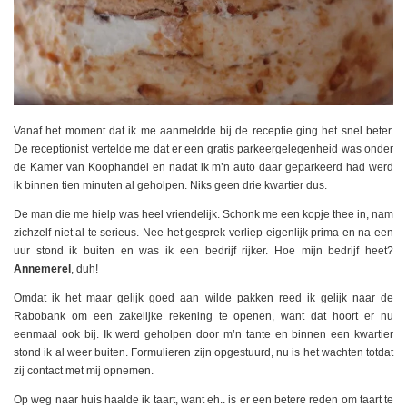
Vanaf het moment dat ik me aanmeldde bij de receptie ging het snel beter.
De receptionist vertelde me dat er een gratis parkeergelegenheid was onder
de Kamer van Koophandel en nadat ik m’n auto daar geparkeerd had werd
ik binnen tien minuten al geholpen. Niks geen drie kwartier dus.
De man die me hielp was heel vriendelijk. Schonk me een kopje thee in, nam
zichzelf niet al te serieus. Nee het gesprek verliep eigenlijk prima en na een
uur stond ik buiten en was ik een bedrijf rijker. Hoe mijn bedrijf heet?
Annemerel
, duh!
Omdat ik het maar gelijk goed aan wilde pakken reed ik gelijk naar de
Rabobank om een zakelijke rekening te openen, want dat hoort er nu
eenmaal ook bij. Ik werd geholpen door m’n tante en binnen een kwartier
stond ik al weer buiten. Formulieren zijn opgestuurd, nu is het wachten totdat
zij contact met mij opnemen.
Op weg naar huis haalde ik taart, want eh.. is er een betere reden om taart te