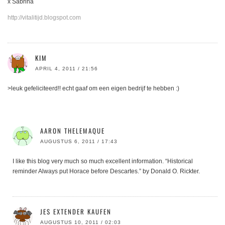
x Sabrina
http://vitalitijd.blogspot.com
KIM
APRIL 4, 2011 / 21:56
>leuk gefeliciteerd!! echt gaaf om een eigen bedrijf te hebben :)
AARON THELEMAQUE
AUGUSTUS 6, 2011 / 17:43
I like this blog very much so much excellent information. “Historical
reminder Always put Horace before Descartes.” by Donald O. Rickter.
JES EXTENDER KAUFEN
AUGUSTUS 10, 2011 / 02:03