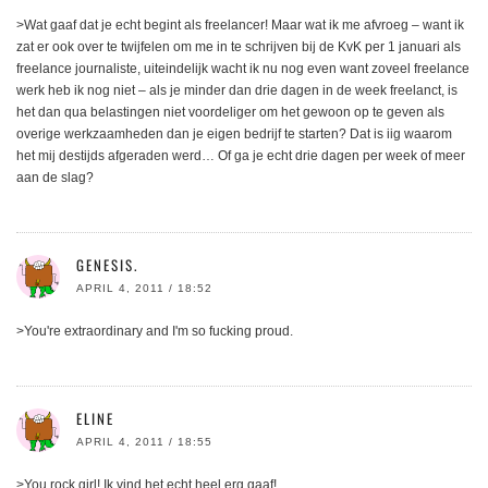
>Wat gaaf dat je echt begint als freelancer! Maar wat ik me afvroeg – want ik
zat er ook over te twijfelen om me in te schrijven bij de KvK per 1 januari als
freelance journaliste, uiteindelijk wacht ik nu nog even want zoveel freelance
werk heb ik nog niet – als je minder dan drie dagen in de week freelanct, is
het dan qua belastingen niet voordeliger om het gewoon op te geven als
overige werkzaamheden dan je eigen bedrijf te starten? Dat is iig waarom
het mij destijds afgeraden werd… Of ga je echt drie dagen per week of meer
aan de slag?
GENESIS.
APRIL 4, 2011 / 18:52
>You're extraordinary and I'm so fucking proud.
ELINE
APRIL 4, 2011 / 18:55
>You rock girl! Ik vind het echt heel erg gaaf!