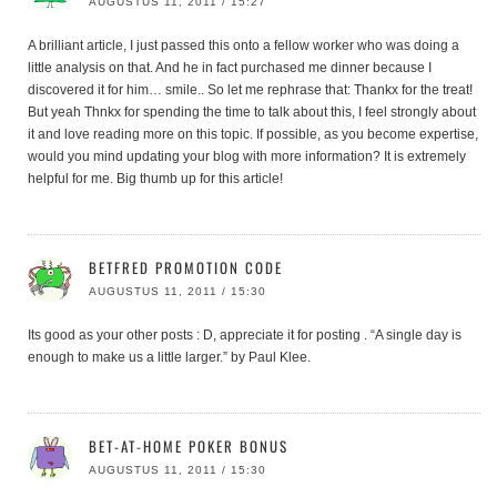
AUGUSTUS 11, 2011 / 15:27
A brilliant article, I just passed this onto a fellow worker who was doing a
little analysis on that. And he in fact purchased me dinner because I
discovered it for him… smile.. So let me rephrase that: Thankx for the treat!
But yeah Thnkx for spending the time to talk about this, I feel strongly about
it and love reading more on this topic. If possible, as you become expertise,
would you mind updating your blog with more information? It is extremely
helpful for me. Big thumb up for this article!
BETFRED PROMOTION CODE
AUGUSTUS 11, 2011 / 15:30
Its good as your other posts : D, appreciate it for posting . “A single day is
enough to make us a little larger.” by Paul Klee.
BET-AT-HOME POKER BONUS
AUGUSTUS 11, 2011 / 15:30