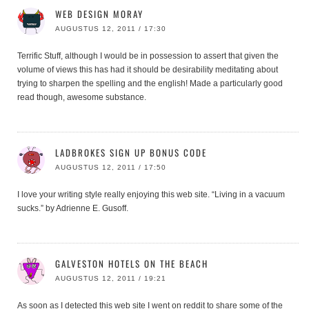
WEB DESIGN MORAY
AUGUSTUS 12, 2011 / 17:30
Terrific Stuff, although I would be in possession to assert that given the
volume of views this has had it should be desirability meditating about
trying to sharpen the spelling and the english! Made a particularly good
read though, awesome substance.
LADBROKES SIGN UP BONUS CODE
AUGUSTUS 12, 2011 / 17:50
I love your writing style really enjoying this web site. “Living in a vacuum
sucks.” by Adrienne E. Gusoff.
GALVESTON HOTELS ON THE BEACH
AUGUSTUS 12, 2011 / 19:21
As soon as I detected this web site I went on reddit to share some of the