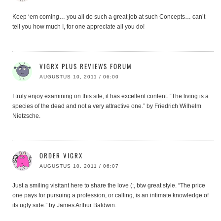
Keep ‘em coming… you all do such a great job at such Concepts… can’t
tell you how much I, for one appreciate all you do!
VIGRX PLUS REVIEWS FORUM
AUGUSTUS 10, 2011 / 06:00
I truly enjoy examining on this site, it has excellent content. “The living is a
species of the dead and not a very attractive one.” by Friedrich Wilhelm
Nietzsche.
ORDER VIGRX
AUGUSTUS 10, 2011 / 06:07
Just a smiling visitant here to share the love (:, btw great style. “The price
one pays for pursuing a profession, or calling, is an intimate knowledge of
its ugly side.” by James Arthur Baldwin.