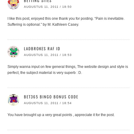
BETTING SITES
AUGUSTUS 11, 2011 / 18:50
I like this post, enjoyed this one thank you for posting. “Pain is inevitable.
Suffering is optional.” by M. Kathleen Casey.
LADBROKES RAF ID
AUGUSTUS 11, 2011 / 18:53
Simply wanna input on few general things, The website design and style is
perfect, the subject material is very superb : D.
BET365 BINGO BONUS CODE
AUGUSTUS 11, 2011 / 18:54
You have brought up a very great points , appreciate it for the post.