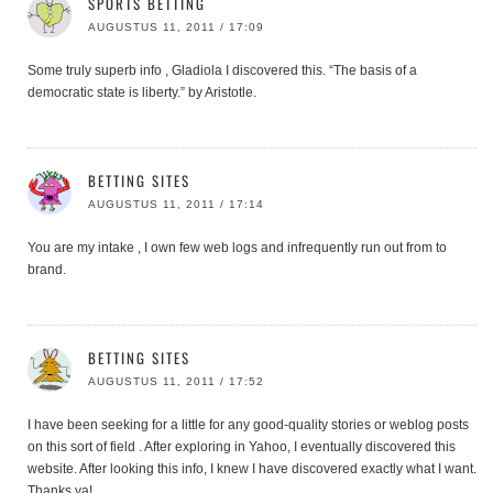
SPORTS BETTING
AUGUSTUS 11, 2011 / 17:09
Some truly superb info , Gladiola I discovered this. “The basis of a
democratic state is liberty.” by Aristotle.
BETTING SITES
AUGUSTUS 11, 2011 / 17:14
You are my intake , I own few web logs and infrequently run out from to
brand.
BETTING SITES
AUGUSTUS 11, 2011 / 17:52
I have been seeking for a little for any good-quality stories or weblog posts
on this sort of field . After exploring in Yahoo, I eventually discovered this
website. After looking this info, I knew I have discovered exactly what I want.
Thanks ya!