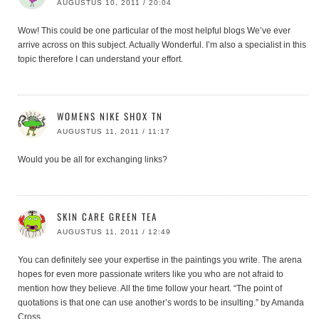
AUGUSTUS 10, 2011 / 20:04
Wow! This could be one particular of the most helpful blogs We’ve ever
arrive across on this subject. Actually Wonderful. I’m also a specialist in this
topic therefore I can understand your effort.
WOMENS NIKE SHOX TN
AUGUSTUS 11, 2011 / 11:17
Would you be all for exchanging links?
SKIN CARE GREEN TEA
AUGUSTUS 11, 2011 / 12:49
You can definitely see your expertise in the paintings you write. The arena
hopes for even more passionate writers like you who are not afraid to
mention how they believe. All the time follow your heart. “The point of
quotations is that one can use another’s words to be insulting.” by Amanda
Cross.