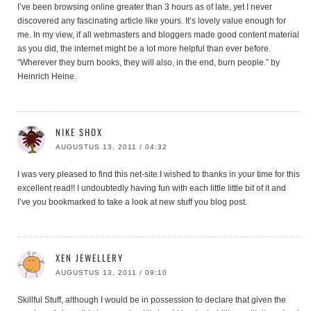
I’ve been browsing online greater than 3 hours as of late, yet I never
discovered any fascinating article like yours. It’s lovely value enough for
me. In my view, if all webmasters and bloggers made good content material
as you did, the internet might be a lot more helpful than ever before.
“Wherever they burn books, they will also, in the end, burn people.” by
Heinrich Heine.
NIKE SHOX
AUGUSTUS 13, 2011 / 04:32
I was very pleased to find this net-site.I wished to thanks in your time for this
excellent read!! I undoubtedly having fun with each little little bit of it and
I’ve you bookmarked to take a look at new stuff you blog post.
XEN JEWELLERY
AUGUSTUS 13, 2011 / 09:10
Skillful Stuff, although I would be in possession to declare that given the