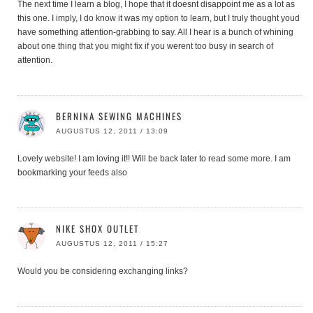
The next time I learn a blog, I hope that it doesnt disappoint me as a lot as
this one. I imply, I do know it was my option to learn, but I truly thought youd
have something attention-grabbing to say. All I hear is a bunch of whining
about one thing that you might fix if you werent too busy in search of
attention.
BERNINA SEWING MACHINES
AUGUSTUS 12, 2011 / 13:09
Lovely website! I am loving it!! Will be back later to read some more. I am
bookmarking your feeds also
NIKE SHOX OUTLET
AUGUSTUS 12, 2011 / 15:27
Would you be considering exchanging links?