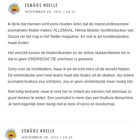
ESMÃ©E NOELLE
NOVEMBER 29, 2011 / 19:17
Ik denk dat mensen echt eens moeten leren dat de meest professionele
journalisten fouten maken. ALLEMAAL. Hilmar Mulder, hoofdredacteur van
Grazia zei het nog in het Twitter magazine. En ook ik als hoofdredacteur
maak fouten.
Het verschil tussen de bladen/kranten en de online stukken/tweets etc is
dat er geen EINDREDACTIE overheen is geweest.
Sorry voor de hoofdletters, maar ik wil dit echt eens uit de wereld helpen.
De eindredactie (een heel team) haalt alle fouten uit de stukken. Als iedere
journalist foutloos zou schrijven, zou er geen eindredactie meer nodig zijn.
Niet lullig bedoeld, maar ik vind het zo irritant als mensen het allemaal zo
goed denken te weten. Een journalist is meer dan een foutloze tikmachine.
Je bent eigenlijk meer bezig met je tone of voice en boodschap.
ESMÃ©E NOELLE
NOVEMBER 29, 2011 / 19:14