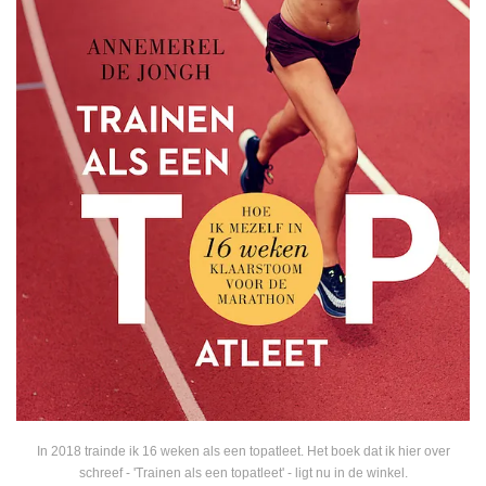
In 2018 trainde ik 16 weken als een topatleet. Het boek dat ik hier over
schreef - 'Trainen als een topatleet' - ligt nu in de winkel.