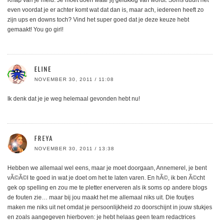
Knap van je meid. Je moet doen waar jij gelukkig van wordt. Soms duurt het
even voordat je er achter komt wat dat dan is, maar ach, iedereen heeft zo
zijn ups en downs toch? Vind het super goed dat je deze keuze hebt
gemaakt! You go girl!
ELINE
NOVEMBER 30, 2011 / 11:08
Ik denk dat je je weg helemaal gevonden hebt nu!
FREYA
NOVEMBER 30, 2011 / 13:38
Hebben we allemaal wel eens, maar je moet doorgaan, Annemerel, je bent
vÃ©Ã©l te goed in wat je doet om het te laten varen. En hÃ©, ik ben Ã©cht
gek op spelling en zou me te pletter enerveren als ik soms op andere blogs
de fouten zie… maar bij jou maakt het me allemaal niks uit. Die foutjes
maken me niks uit net omdat je persoonlijkheid zo doorschijnt in jouw stukjes
en zoals aangegeven hierboven: je hebt helaas geen team redactrices