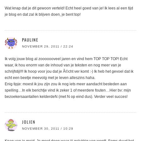
Wat knap dat je dit gewoon verteld! Echt heel goed van je! Ik lees al een tijd
je blog en dat zal ik blijven doen, je bent top!
PAULINE
NOVEMBER 29, 2011 / 22:24
Ik volg jouw blog al zooooooveel jaren en vind hem TOP TOP TOP! Echt
waar, ik hou enorm van de inhoud van je teksten en nog meer van je
schrijfstijl!!! Ik hoop voor jou dat je Ã©cht ver komt :-) Ik heb het gevoel dat ik
echt een beetje meevolg met je leven alleszins haha.
Enig tipje: moest ik jou zijn zou ik nog iets meer aandacht besteden aan
spelling…In elk berichtje vind ik zeker 1 of meerdere fouten…Hier bv: mijn
bezoekersaantallen kelderdeN (met N op eind dus). Verder veel succes!
JOLIEN
NOVEMBER 30, 2011 / 10:29