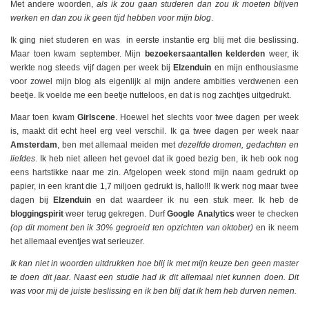
Met andere woorden,
als ik zou gaan studeren dan zou ik moeten blijven
werken en dan zou ik geen tijd hebben voor mijn blog
.
Ik ging niet studeren en was in eerste instantie erg blij met die beslissing.
Maar toen kwam september. Mijn
bezoekersaantallen kelderden
weer, ik
werkte nog steeds vijf dagen per week bij
Elzenduin
en mijn enthousiasme
voor zowel mijn blog als eigenlijk al mijn andere ambities verdwenen een
beetje. Ik voelde me een beetje nutteloos, en dat is nog zachtjes uitgedrukt.
Maar toen kwam
Girlscene
. Hoewel het slechts voor twee dagen per week
is, maakt dit echt heel erg veel verschil. Ik ga twee dagen per week naar
Amsterdam
, ben met allemaal meiden met
dezelfde dromen, gedachten en
liefdes
. Ik heb niet alleen het gevoel dat ik goed bezig ben, ik heb ook nog
eens hartstikke naar me zin. Afgelopen week stond mijn naam gedrukt op
papier, in een krant die 1,7 miljoen gedrukt is, hallo!!! Ik werk nog maar twee
dagen bij
Elzenduin
en dat waardeer ik nu een stuk meer. Ik heb de
bloggingspirit
weer terug gekregen. Durf
Google Analytics
weer te checken
(op dit moment ben ik 30% gegroeid ten opzichten van oktober)
en ik neem
het allemaal eventjes wat serieuzer.
Ik kan niet in woorden uitdrukken hoe blij ik met mijn keuze ben geen master
te doen dit jaar. Naast een studie had ik dit allemaal niet kunnen doen. Dit
was voor mij de juiste beslissing en ik ben blij dat ik hem heb durven nemen.