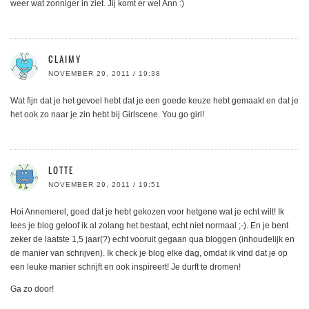
weer wat zonniger in ziet. Jij komt er wel Ann :)
CLAIMY
NOVEMBER 29, 2011 / 19:38
Wat fijn dat je het gevoel hebt dat je een goede keuze hebt gemaakt en dat je
het ook zo naar je zin hebt bij Girlscene. You go girl!
LOTTE
NOVEMBER 29, 2011 / 19:51
Hoi Annemerel, goed dat je hebt gekozen voor hetgene wat je echt wilt! Ik
lees je blog geloof ik al zolang het bestaat, echt niet normaal ;-). En je bent
zeker de laatste 1,5 jaar(?) echt vooruit gegaan qua bloggen (inhoudelijk en
de manier van schrijven). Ik check je blog elke dag, omdat ik vind dat je op
een leuke manier schrijft en ook inspireert! Je durft te dromen!
Ga zo door!