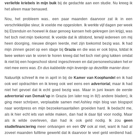
verliefde kriebels in mijn buik
bij de gedachte aan een studie. Nu kreeg ik
het alleen maar benauwd.
Nou, het probleem was.. een paar maanden daarvoor zat ik in een
verschrikkelijke sleur, ik voelde me opgesloten. Ik werkte vijf dagen per week
bij Elzenduin en hoewel ik daar genoeg kansen heb gekregen (en krijg), was
het toch niet mijn toekomst. Ik voelde dat ik stilstond, terwijl iedereen om mij
heen doorging, nieuwe dingen leerde, met zijn toekomst bezig was. Ik had
mijn zinnen gezet op een stage bij
Grazia
en die was er ook bijna, totdat ik
twee weken van te voren te horen kreeg dat het toch niet ging lukken omdat
ik niet bij een hogeschool stond ingeschreven en dat personeelszaken het er
niet mee eens was.
En dus kabbelde mijn leventje op dezelfde manier door.
Natuurlijk schreef ik me in april in bij de
Kamer van Koophandel
en ik had
ook wel opdrachten en ik kreeg ook wel eens een
advertorial
, maar ik had
niet het gevoel dat ik echt goed bezig was. Maar in juni kwam de eerste
advertorial van Demak’up
in Grazia (en later nog in 8(!) andere bladen), ik
ging meer schrijven, verplaatste samen met Ashley mijn blog van blogspot
naar wordpress en mijn bezoekersaantallen groeiden hard. Ik bedacht me,
als ik hier echt iets van wilde maken, dan had ik daar tijd voor nodig. Maar
als ik wilde overleven, dan had ik ook geld nodig. Ik zou
geen
studiefinanciering
meer ontvangen en een
OV
ook al niet, want ik had al
zoveel maanden fulltime gewerkt dat ik daarvoor te veel geld verdiend had.