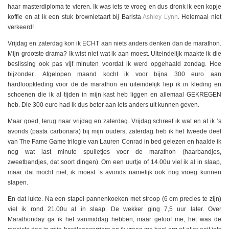
haar masterdiploma te vieren. Ik was iets te vroeg en dus dronk ik een kopje
koffie en at ik een stuk brownietaart bij Barista
Ashley Lynn
. Helemaal niet
verkeerd!
Vrijdag en zaterdag kon ik ECHT aan niets anders denken dan de marathon.
Mijn grootste drama? Ik wist niet wat ik aan moest. Uiteindelijk maakte ik die
beslissing ook pas vijf minuten voordat ik werd opgehaald zondag. Hoe
bijzonder.. Afgelopen maand kocht ik voor bijna 300 euro aan
hardloopkleding voor de de marathon en uiteindelijk liep ik in kleding en
schoenen die ik al tijden in mijn kast heb liggen en allemaal GEKREGEN
heb. Die 300 euro had ik dus beter aan iets anders uit kunnen geven.
Maar goed, terug naar vrijdag en zaterdag. Vrijdag schreef ik wat en at ik ’s
avonds (pasta carbonara) bij mijn ouders, zaterdag heb ik het tweede deel
van The Fame Game trilogie van Lauren Conrad in bed gelezen en haalde ik
nog wat last minute spulletjes voor de marathon (haarbandjes,
zweetbandjes, dat soort dingen). Om een uurtje of 14.00u viel ik al in slaap,
maar dat mocht niet, ik moest ’s avonds namelijk ook nog vroeg kunnen
slapen.
En dat lukte. Na een stapel pannenkoeken met stroop (6 om precies te zijn)
viel ik rond 21.00u al in slaap. De wekker ging 7,5 uur later. Over
Marathonday ga ik het vanmiddag hebben, maar geloof me, het was de