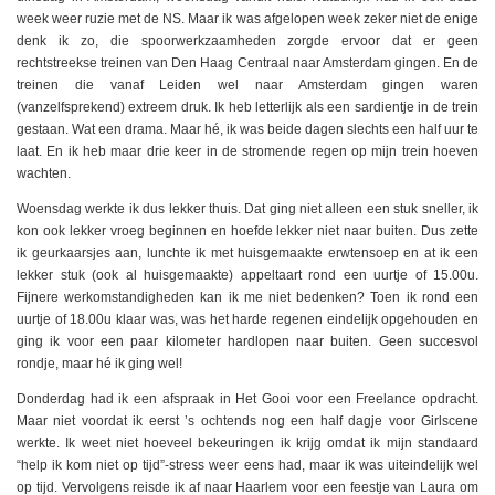
week weer ruzie met de NS. Maar ik was afgelopen week zeker niet de enige
denk ik zo, die spoorwerkzaamheden zorgde ervoor dat er geen
rechtstreekse treinen van Den Haag Centraal naar Amsterdam gingen. En de
treinen die vanaf Leiden wel naar Amsterdam gingen waren
(vanzelfsprekend) extreem druk. Ik heb letterlijk als een sardientje in de trein
gestaan. Wat een drama. Maar hé, ik was beide dagen slechts een half uur te
laat. En ik heb maar drie keer in de stromende regen op mijn trein hoeven
wachten.
Woensdag werkte ik dus lekker thuis. Dat ging niet alleen een stuk sneller, ik
kon ook lekker vroeg beginnen en hoefde lekker niet naar buiten. Dus zette
ik geurkaarsjes aan, lunchte ik met huisgemaakte erwtensoep en at ik een
lekker stuk (ook al huisgemaakte) appeltaart rond een uurtje of 15.00u.
Fijnere werkomstandigheden kan ik me niet bedenken? Toen ik rond een
uurtje of 18.00u klaar was, was het harde regenen eindelijk opgehouden en
ging ik voor een paar kilometer hardlopen naar buiten. Geen succesvol
rondje, maar hé ik ging wel!
Donderdag had ik een afspraak in Het Gooi voor een Freelance opdracht.
Maar niet voordat ik eerst ’s ochtends nog een half dagje voor Girlscene
werkte. Ik weet niet hoeveel bekeuringen ik krijg omdat ik mijn standaard
“help ik kom niet op tijd”-stress weer eens had, maar ik was uiteindelijk wel
op tijd. Vervolgens reisde ik af naar Haarlem voor een feestje van Laura om