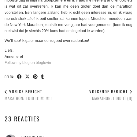
mooiste dag in mijn hardloopcarriere en ik vraag me heel erg af of er ooit iets
is wat dit zal overtreffen. Ik kan me geen groter doel dan de marathon
voorstellen. Een langere afstand heb ik echt geen interesse in, en ik vraag
me ook sterk af of ik ooit sneller zal kunnen lopen. Misschien meedoen aan
de New York Marathon, zoals ik me vorig jaar had voorgenomen (toen ik nog
niet wist dat je slechts 20% kans had om ingeloot te worden).
We’ll see! Ik ga er maar eens goed over nadenken!
Liefs,
Annemerel
Follow my blog on bloglovin
DELEN:
VORIGE BERICHT
VOLGENDE BERICHT
MARATHON: I DID IT!!!!!!!!!!!
MARATHON: I DID IT (II)
23 REACTIES