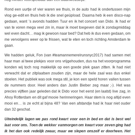
Rond een uurtje of vier waren we thuis, in de auto had ik ondertussen mijn
vlog ge-edit en thuis heb ik die snel geüpload. Daarna heb ik een disco-nap
gedaan, want ’s avonds hadden Tuur en ik het concert van Dido. Ik had er
van te voren mega veel zin in, maar ik moet toegeven dat ik zondagmiddag
wel even dacht… mag ik gewoon naar bed? Dat heb ik dus even gedaan, om
me vervolgens weer op te frissen, wat te eten en toch richting Amsterdam te
gaan.
We hadden geluk, Fon (van #teamannemerelrunsnyc2017) had samen met
haar man al twee plekjes voor ons vrijgehouden, dus na het voorprogramma
konden wij toch nog makkelijk op een goede plek gaan zitten. Ik had niet
verwacht dat er zitplaatsen zouden zijn, maar de hele zaal was dus enkel
stoelen. Het publiek was ook mega stil, je kon een speld horen vallen tussen
de nummers door. Heel anders dan Justin Bieber zeg maar ;-). Het was
precies vijftien jaar geleden dat ik Dido voor het eerst (en laatst) live zag, in
Ahoy Rotterdam en dit gaf mooie herinneringen. Haar stem is nog altijd even
mooi en… is ze echt al bijna 48? Van een afstandje had ik haar niet ouder
dan 32 geschat.
Uiteindelijk lagen we pas rond kwart voor een in bed en dat is best wel
laat voor ons. Toen de wekker vanmorgen om kwart voor zeven ging had
ik het dan ook redelijk zwaar, maar we slepen onszelf er doorheen. Het