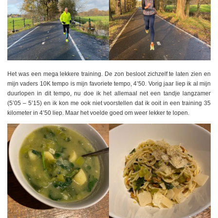
Het was een mega lekkere training. De zon besloot zichzelf te laten zien en
mijn vaders 10K tempo is mijn favoriete tempo, 4’50. Vorig jaar liep ik al mijn
duurlopen in dit tempo, nu doe ik het allemaal net een tandje langzamer
(5’05 – 5’15) en ik kon me ook niet voorstellen dat ik ooit in een training 35
kilometer in 4’50 liep. Maar het voelde goed om weer lekker te lopen.