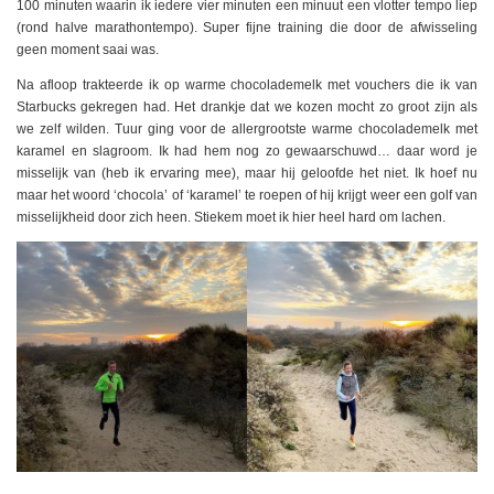
100 minuten waarin ik iedere vier minuten een minuut een vlotter tempo liep
(rond halve marathontempo). Super fijne training die door de afwisseling
geen moment saai was.
Na afloop trakteerde ik op warme chocolademelk met vouchers die ik van
Starbucks gekregen had. Het drankje dat we kozen mocht zo groot zijn als
we zelf wilden. Tuur ging voor de allergrootste warme chocolademelk met
karamel en slagroom. Ik had hem nog zo gewaarschuwd… daar word je
misselijk van (heb ik ervaring mee), maar hij geloofde het niet. Ik hoef nu
maar het woord ‘chocola’ of ‘karamel’ te roepen of hij krijgt weer een golf van
misselijkheid door zich heen. Stiekem moet ik hier heel hard om lachen.