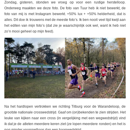
Zondag, gisteren, stonden we vroeg op voor een rustige herstelloop.
Onderweg maakten we deze foto. De foto van Tuur heb ik niet bewerkt, de
foto van mij is met Instagram bewerkt. +50% lux + +50% helderheid, dat is
alles. Dit doe ik trouwens met de meeste foto’s. Ik ben nooit veel tijd kwijt aan
het editen van mijn foto’s (dat zie je waarschijnlijk ook wel, want ik heb niet
zo’n mooi geheel op mijn feed).
Na het hardlopen vertrokken we richting Tilburg voor de Warandeloop, de
grootste nationale crosswedstrijd. Gaaf om (on)bekenden te zien strijden. Het
leuke van kijken naar een cross (in vergelijking met een wegwedstrijd) vind
ik dat je de atleten meerdere keren ziet (ze lopen meerdere ronden) en het is
nog minder voorspelbaar dan een baanwedstrijd.