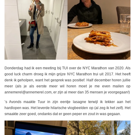
Donderdag had ik een meeting bij TUI over de NYC Marathon van 2020. Als
good luck charm droeg ik mijn grijze NYC Marathon trui uit 2017. Het heeft
denk ik geholpen, want het gesprek was positief. Half december horen jullie
meer (als je als eerste meer wil horen moet je me even mailen op
annemerel@annemerel.com, er zijn al meer dan 35 mensen je voorgegaan!)
’s Avonds maakte Tuur in zijn eentje lasagne terwijl ik lekker aan het
hardlopen was. Het leverde hilarische vlogbeelden op (al zeg ik het zelf). Het
smaakte zeer goed, ondanks dat er geen peper en zout in was gegaan.