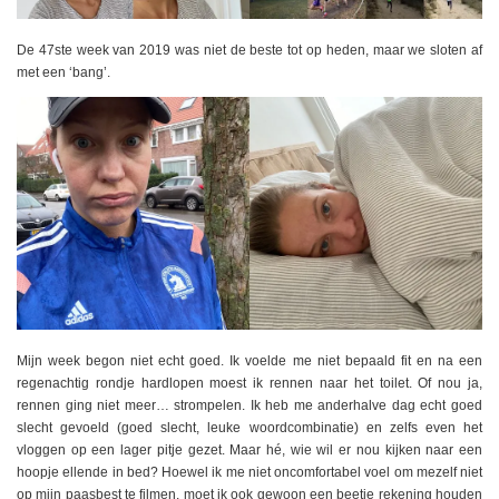
De 47ste week van 2019 was niet de beste tot op heden, maar we sloten af
met een ‘bang’.
Mijn week begon niet echt goed. Ik voelde me niet bepaald fit en na een
regenachtig rondje hardlopen moest ik rennen naar het toilet. Of nou ja,
rennen ging niet meer… strompelen. Ik heb me anderhalve dag echt goed
slecht gevoeld (goed slecht, leuke woordcombinatie) en zelfs even het
vloggen op een lager pitje gezet. Maar hé, wie wil er nou kijken naar een
hoopje ellende in bed? Hoewel ik me niet oncomfortabel voel om mezelf niet
op mijn paasbest te filmen, moet ik ook gewoon een beetje rekening houden