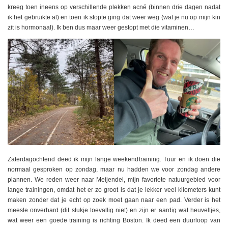
kreeg toen ineens op verschillende plekken acné (binnen drie dagen nadat
ik het gebruikte al) en toen ik stopte ging dat weer weg (wat je nu op mijn kin
zit is hormonaal). Ik ben dus maar weer gestopt met die vitaminen…
Zaterdagochtend deed ik mijn lange weekendtraining. Tuur en ik doen die
normaal gesproken op zondag, maar nu hadden we voor zondag andere
plannen. We reden weer naar Meijendel, mijn favoriete natuurgebied voor
lange trainingen, omdat het er zo groot is dat je lekker veel kilometers kunt
maken zonder dat je echt op zoek moet gaan naar een pad. Verder is het
meeste onverhard (dit stukje toevallig niet) en zijn er aardig wat heuveltjes,
wat weer een goede training is richting Boston. Ik deed een duurloop van