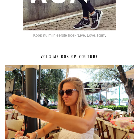
Koop nu mijn eerste boek 'Live, Love, Run'
.
VOLG ME OOK OP YOUTUBE