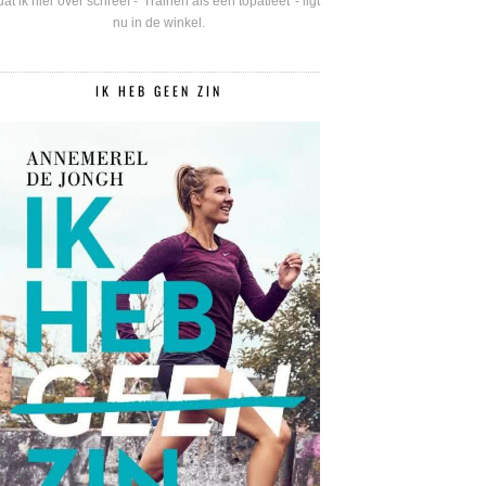
dat ik hier over schreef - 'Trainen als een topatleet' - ligt
nu in de winkel.
IK HEB GEEN ZIN