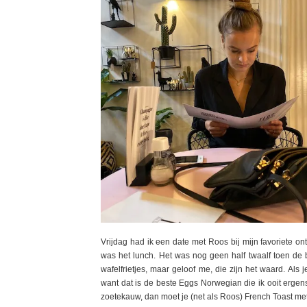
Vrijdag had ik een date met Roos bij mijn favoriete ont
was het lunch. Het was nog geen half twaalf toen de b
wafelfrietjes, maar geloof me, die zijn het waard. Als 
want dat is de beste Eggs Norwegian die ik ooit ergen
zoetekauw, dan moet je (net als Roos) French Toast me