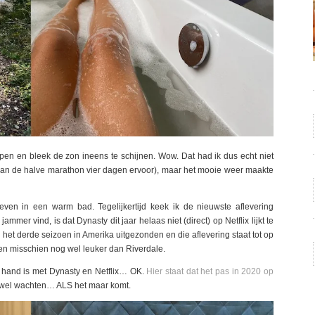
pen en bleek de zon ineens te schijnen. Wow. Dat had ik dus echt niet
jn van de halve marathon vier dagen ervoor), maar het mooie weer maakte
geven in een warm bad. Tegelijkertijd keek ik de nieuwste aflevering
jammer vind, is dat Dynasty dit jaar helaas niet (direct) op Netflix lijkt te
 het derde seizoen in Amerika uitgezonden en die aflevering staat tot op
zoen misschien nog wel leuker dan Riverdale.
 hand is met Dynasty en Netflix… OK.
Hier staat dat het pas in 2020 op
an wel wachten… ALS het maar komt.