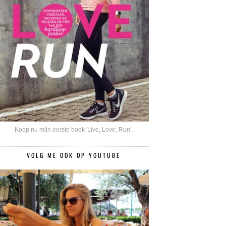
Koop nu mijn eerste boek 'Live, Love, Run'
.
VOLG ME OOK OP YOUTUBE